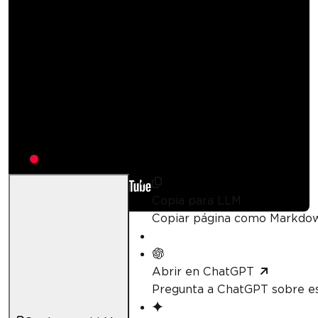
Cómo Sanear PDF
en C# | IronPDF
Curtis Chau
Actualizado:
23 de abril de 2026
Copia para LLM
Copiar página como Markdo
Abrir en ChatGPT
Pregunta a ChatGPT sobre es