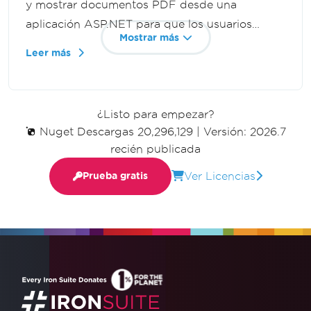
y mostrar documentos PDF desde una
aplicación ASP.NET para que los usuarios
Mostrar más
puedan verlos en una nueva pestaña del
Leer más
navegador sin descargarlos. Construye
transmisión dinámica de PDF con C# e
IronPDF.
¿Listo para empezar?
Nuget Descargas 20,296,129
|
Versión: 2026.7
recién publicada
Ver Licencias
Prueba gratis