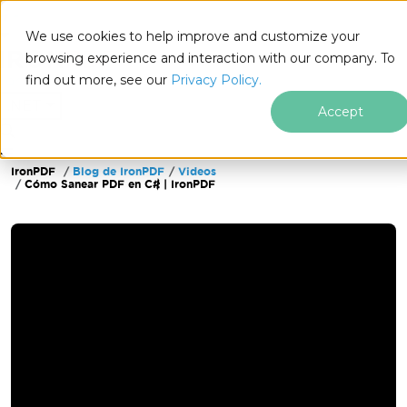
We use cookies to help improve and customize your
browsing experience and interaction with our company. To
find out more, see our
Privacy Policy.
for
.NET
Accept
IronPDF
Blog de IronPDF
Videos
Saltar al pie de página
Cómo Sanear PDF en C# | IronPDF