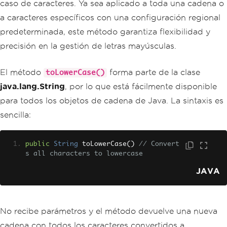
caso de caracteres. Ya sea aplicado a toda una cadena o
a caracteres específicos con una configuración regional
predeterminada, este método garantiza flexibilidad y
precisión en la gestión de letras mayúsculas.
El método
forma parte de la clase
toLowerCase()
java.lang.String
, por lo que está fácilmente disponible
para todos los objetos de cadena de Java. La sintaxis es
sencilla:
public
String
 toLowerCase
()
// Convert
s all characters to lowercase
JAVA
No recibe parámetros y el método devuelve una nueva
cadena con todos los caracteres convertidos a