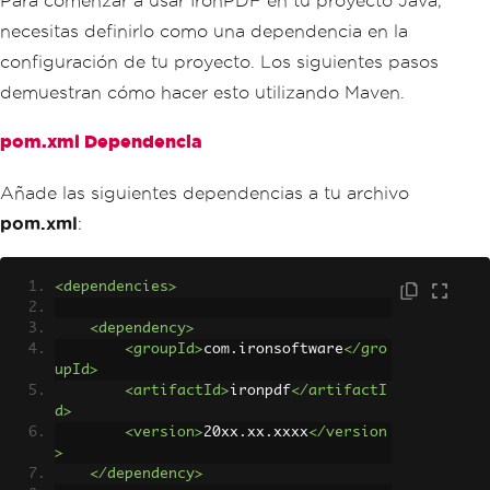
Para comenzar a usar IronPDF en tu proyecto Java,
necesitas definirlo como una dependencia en la
configuración de tu proyecto. Los siguientes pasos
demuestran cómo hacer esto utilizando Maven.
pom.xml Dependencia
Añade las siguientes dependencias a tu archivo
pom.xml
:
<dependencies>
<dependency>
<groupId>
com.ironsoftware
</gro
upId>
<artifactId>
ironpdf
</artifactI
d>
<version>
20xx.xx.xxxx
</version
>
</dependency>