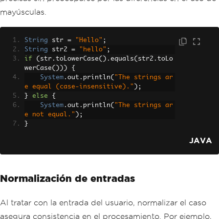
mayúsculas.
String
 str 
=
"Hello"
;
String
 str2 
=
"hello"
;
if
(
str
.
toLowerCase
().
equals
(
str2
.
toLo
werCase
()))
{
System
.
out
.
println
(
"The strings ar
e equal (case-insensitive)."
);
}
else
{
System
.
out
.
println
(
"The strings ar
e not equal."
);
}
JAVA
Normalización de entradas
Al tratar con la entrada del usuario, normalizar el caso
asegura consistencia en el procesamiento. Por ejemplo,