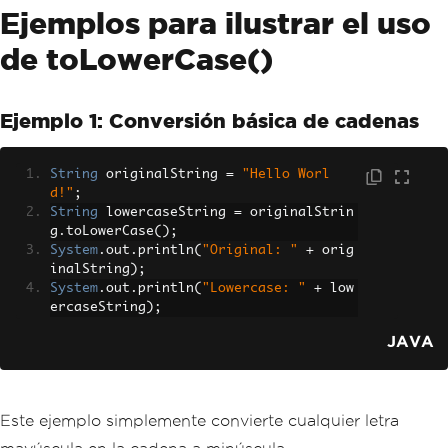
Ejemplos para ilustrar el uso
de toLowerCase()
Ejemplo 1: Conversión básica de cadenas
String
 originalString 
=
"Hello Worl
d!"
;
String
 lowercaseString 
=
 originalStrin
g
.
toLowerCase
();
System
.
out
.
println
(
"Original: "
+
 orig
inalString
);
System
.
out
.
println
(
"Lowercase: "
+
 low
ercaseString
);
JAVA
Este ejemplo simplemente convierte cualquier letra