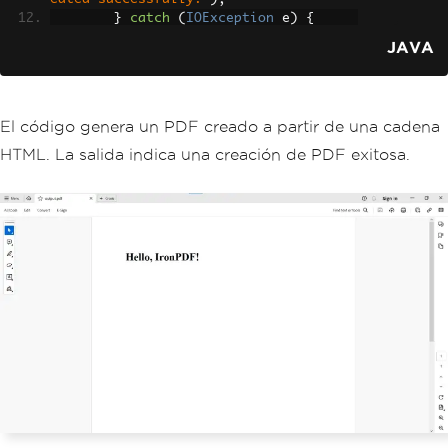
}
catch
(
IOException
 e
)
{
System
.
err
.
println
(
"Error 
JAVA
saving PDF: "
+
 e
.
getMessage
());
}
}
}
El código genera un PDF creado a partir de una cadena
HTML. La salida indica una creación de PDF exitosa.