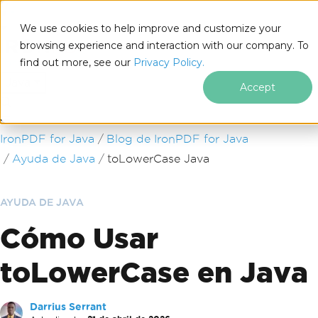
We use cookies to help improve and customize your
browsing experience and interaction with our company. To
find out more, see our
Privacy Policy.
for
Java
Accept
Saltar al pie de página
IronPDF for Java
Blog de IronPDF for Java
Ayuda de Java
toLowerCase Java
AYUDA DE JAVA
Cómo Usar
toLowerCase en Java
Darrius Serrant