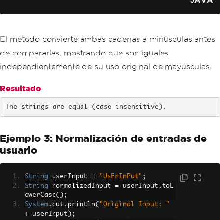
JAVA
El método convierte ambas cadenas a minúsculas antes
de compararlas, mostrando que son iguales
independientemente de su uso original de mayúsculas.
Resultado
The strings are equal (case-insensitive).
Ejemplo 3: Normalización de entradas de
usuario
String
 userInput 
=
"UsErInPut"
;
String
 normalizedInput 
=
 userInput
.
toL
owerCase
();
System
.
out
.
println
(
"Original Input: "
+
 userInput
);