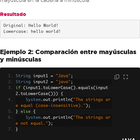
mayúscula en la cadena a minúscula.
Resultado
Original: Hello World!

Lowercase: hello world!
Ejemplo 2: Comparación entre mayúsculas
y minúsculas
String
 input1 
=
"Java"
;
String
 input2 
=
"java"
;
if
(
input1
.
toLowerCase
().
equals
(
input
2
.
toLowerCase
()))
{
System
.
out
.
println
(
"The strings ar
e equal (case-insensitive)."
);
}
else
{
System
.
out
.
println
(
"The strings ar
e not equal."
);
}