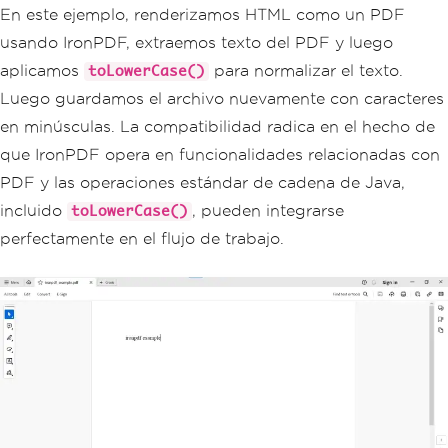
System
.
out
.
println
(
"PDF pr
En este ejemplo, renderizamos HTML como un PDF
ocessed and saved with lowercase tex
t."
);
usando IronPDF, extraemos texto del PDF y luego
}
catch
(
Exception
 e
)
{
aplicamos
para normalizar el texto.
toLowerCase()
System
.
err
.
println
(
"An une
Luego guardamos el archivo nuevamente con caracteres
xpected exception occurred: "
+
 e
.
getM
essage
());
en minúsculas. La compatibilidad radica en el hecho de
}
que IronPDF opera en funcionalidades relacionadas con
}
}
PDF y las operaciones estándar de cadena de Java,
incluido
, pueden integrarse
toLowerCase()
perfectamente en el flujo de trabajo.