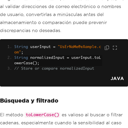
al validar direcciones de correo electrónico o nombres
de usuario, convertirlas a minúsculas antes del
almacenamiento o comparación puede prevenir
discrepancias no deseadas.
String
 userInput 
=
"UsErNaMe@eXample.c
om"
;
String
 normalizedInput 
=
 userInput
.
toL
owerCase
();
// Store or compare normalizedInput
JAVA
Búsqueda y filtrado
El método
es valioso al buscar o filtrar
toLowerCase()
cadenas, especialmente cuando la sensibilidad al caso