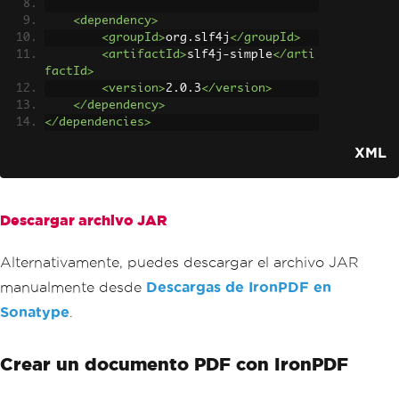
<dependency>
<groupId>
org.slf4j
</groupId>
<artifactId>
slf4j-simple
</arti
factId>
<version>
2.0.3
</version>
</dependency>
</dependencies>
XML
Descargar archivo JAR
Alternativamente, puedes descargar el archivo JAR
manualmente desde
Descargas de IronPDF en
Sonatype
.
Crear un documento PDF con IronPDF