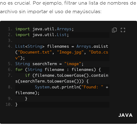
no es crucial. Por ejemplo, filtrar una lista de nombres de
archivo sin importar el uso de mayúsculas:
import
 java
.
util
.
Arrays
;
import
 java
.
util
.
List
;
List
<
String
>
 filenames 
=
Arrays
.
asList
(
"Document.txt"
,
"Image.jpg"
,
"Data.cs
v"
);
String
 searchTerm 
=
"image"
;
for
(
String
 filename 
:
 filenames
)
{
if
(
filename
.
toLowerCase
().
contain
s
(
searchTerm
.
toLowerCase
()))
{
System
.
out
.
println
(
"Found: "
+
filename
);
}
}
JAVA