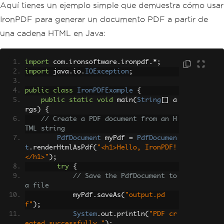
Aquí tienes un ejemplo simple que demuestra cómo usar
IronPDF para generar un documento PDF a partir de
una cadena HTML en Java:
import
 com
.
ironsoftware
.
ironpdf
.*;
import
 java
.
io
.
IOException
;
public
class
IronPDFExample
{
public
static
void
 main
(
String
[]
 a
rgs
)
{
// Create a PDF document from an H
TML string
PdfDocument
 myPdf 
=
PdfDocumen
t
.
renderHtmlAsPdf
(
"<h1>Hello, IronPDF!
</h1>"
);
try
{
// Save the PdfDocument to 
a file
            myPdf
.
saveAs
(
"output.pd
f"
);
System
.
out
.
println
(
"PDF cr
eated successfully."
);