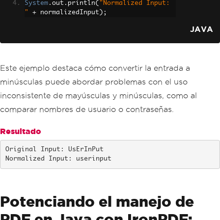
System
.
out
.
println
(
"Normalized Input: 
"
+
 normalizedInput
);
JAVA
Este ejemplo destaca cómo convertir la entrada a
minúsculas puede abordar problemas con el uso
inconsistente de mayúsculas y minúsculas, como al
comparar nombres de usuario o contraseñas.
Resultado
Original Input: UsErInPut

Normalized Input: userinput
Potenciando el manejo de
PDF en Java con IronPDF: