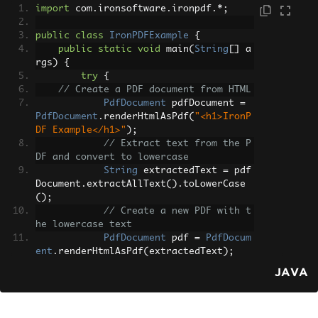
import
 com
.
ironsoftware
.
ironpdf
.*;
public
class
IronPDFExample
{
public
static
void
 main
(
String
[]
 a
rgs
)
{
try
{
// Create a PDF document from HTML
PdfDocument
 pdfDocument 
=
PdfDocument
.
renderHtmlAsPdf
(
"<h1>IronP
DF Example</h1>"
);
// Extract text from the P
DF and convert to lowercase
String
 extractedText 
=
 pdf
Document
.
extractAllText
().
toLowerCase
();
// Create a new PDF with t
he lowercase text
PdfDocument
 pdf 
=
PdfDocum
ent
.
renderHtmlAsPdf
(
extractedText
);
// Save the newly created 
JAVA
PDF
            pdf
.
saveAs
(
"ironpdf_exampl
e.pdf"
);