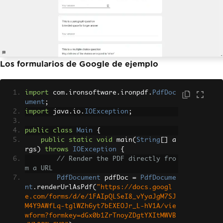
Los formularios de Google de ejemplo
import
 com
.
ironsoftware
.
ironpdf
.
PdfDoc
ument
;
import
 java
.
io
.
IOException
;
public
class
Main
{
public
static
void
 main
(
String
[]
 a
rgs
)
throws
IOException
{
// Render the PDF directly fro
m a URL
PdfDocument
 pdfDoc 
=
PdfDocume
nt
.
renderUrlAsPdf
(
"https://docs.googl
e.com/forms/d/e/1FAIpQLSeI8_vYyaJgM7SJ
M4Y9AWfLq-tglWZh6yt7bEXEOJr_L-hV1A/vie
wform?formkey=dGx0b1ZrTnoyZDgtYXItMWVB