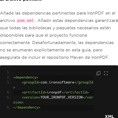
Añade las dependencias pertinentes para IronPDF en el
archivo
. Añadir estas dependencias garantizará
pom.xml
que todas las bibliotecas y paquetes necesarios estén
disponibles para que el proyecto funcione
correctamente. Desafortunadamente, las dependencias
no se enumeran explícitamente en esta guía, pero
asegúrate de incluir el repositorio Maven de IronPDF.
<dependency>
<groupId>
com.ironsoftware
</groupId
>
<artifactId>
ironpdf
</artifactId>
<version>
YOUR_IRONPDF_VERSION
</ver
sion>
</dependency>
XML