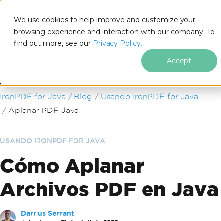
We use cookies to help improve and customize your
browsing experience and interaction with our company. To
find out more, see our
Privacy Policy.
for
Java
Accept
Saltar al pie de página
IronPDF for Java
Blog
Usando IronPDF for Java
Aplanar PDF Java
USANDO IRONPDF FOR JAVA
Cómo Aplanar
Archivos PDF en Java
Darrius Serrant