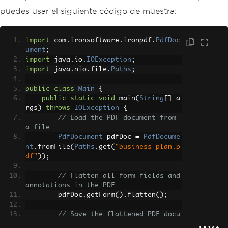
puedes usar el siguiente código de muestra:
import
 com
.
ironsoftware
.
ironpdf
.
PdfDoc
ument
;
import
 java
.
io
.
IOException
;
import
 java
.
nio
.
file
.
Paths
;
public
class
Main
{
public
static
void
 main
(
String
[]
 a
rgs
)
throws
IOException
{
// Load the PDF document from 
a file
PdfDocument
 pdfDoc 
=
PdfDocume
nt
.
fromFile
(
Paths
.
get
(
"business plan.p
df"
));
// Flatten all form fields and 
annotations in the PDF
        pdfDoc
.
getForm
().
flatten
();
// Save the flattened PDF docu
ment