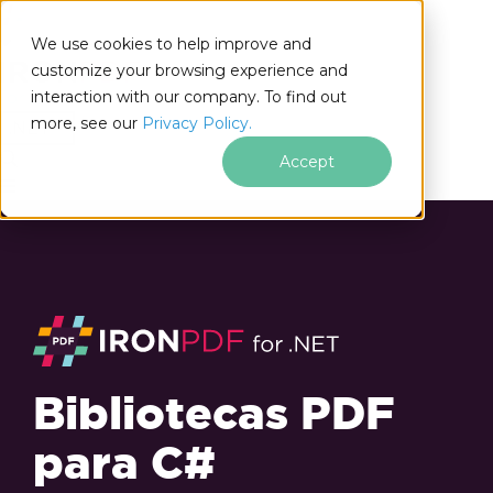
We use cookies to help improve and
customize your browsing experience and
interaction with our company. To find out
for
more, see our
Privacy Policy.
.NET
Accept
Bibliotecas PDF
para C#