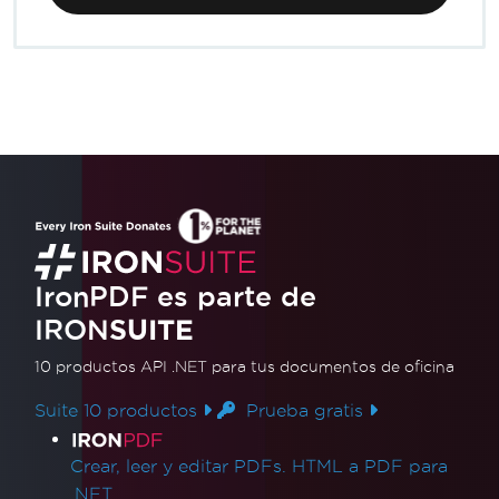
IronPDF es parte de
IRON
SUITE
10 productos API .NET
para tus documentos de oficina
Suite 10 productos
Prueba gratis
Enlaces de productos
Crear, leer y editar PDFs. HTML a PDF para
.NET.