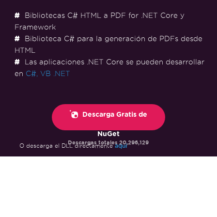
Bibliotecas C# HTML a PDF for .NET Core y
Framework
Biblioteca C# para la generación de PDFs desde
HTML
Las aplicaciones .NET Core se pueden desarrollar
en
C#,
VB .NET
Descarga Gratis de
NuGet
Descargas totales
20,296,129
aquí
O descarga el DLL directamente