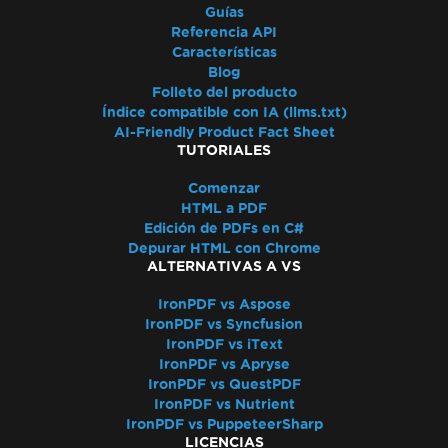
Guías
Referencia API
Características
Blog
Folleto del producto
Índice compatible con IA (llms.txt)
AI-Friendly Product Fact Sheet
TUTORIALES
Comenzar
HTML a PDF
Edición de PDFs en C#
Depurar HTML con Chrome
ALTERNATIVAS A VS
IronPDF vs Aspose
IronPDF vs Syncfusion
IronPDF vs iText
IronPDF vs Apryse
IronPDF vs QuestPDF
IronPDF vs Nutrient
IronPDF vs PuppeteerSharp
LICENCIAS