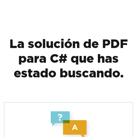
Saltar al pie de página
La solución de PDF
para C# que has
estado buscando.