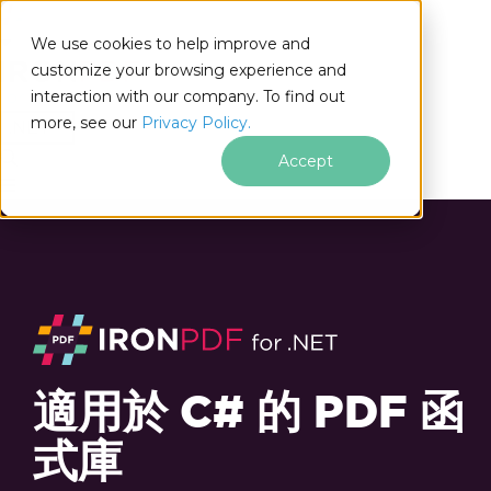
We use cookies to help improve and
customize your browsing experience and
interaction with our company. To find out
for
more, see our
Privacy Policy.
.NET
Accept
適用於 C# 的 PDF 函
式庫