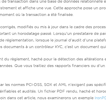
 de transaction dans une base de données relationnelle e
egistrement et affiche une vue. Cette approche pose un pr
moment où la transaction a été finalisée.
orrigés, modifiés ou mis à jour dans le cadre des process
tant un horodatage passé. Lorsqu'un prestataire de paiem
églementation, lorsque le journal d'audit d'une platefor
es documents à un contrôleur KYC, c'est un document qui 
 du règlement, haché pour la détection des altérations e
nnées. Que vous traitiez des rapports financiers ou d'u
par les normes PCI-DSS, SOX et AML n'exigent pas spéci
rifiables et audités. Un fichier PDF rendu, haché et hor
 loin dans cet article, nous examinerons un exemple
IronP