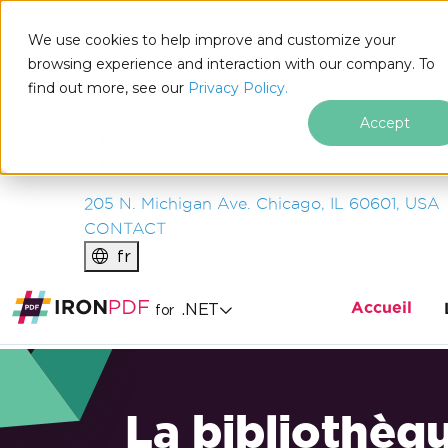
IRON
SOFTWARE
We use cookies to help improve and customize your
PRODUITS
browsing experience and interaction with our company. To
find out more, see our
ENTREPRISE
Privacy Policy.
SOLUTIONS
Accept
RESSOURCES
À PROPOS DE NOUS
205 N. Michigan Ave. Chicago, IL 60601, USA
CONTACT
fr
Accueil
.NET
for
La bibliothèq