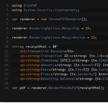
using 
IronPdf
using 
System
.
Security
.
Cryptography
;
var
 renderer 
=
new
ChromePdfRenderer
();
renderer
.
RenderingOptions
.
MarginTop
=
15
;
renderer
.
RenderingOptions
.
MarginBottom
=
15
;
string
 receiptHtml 
=
 $@
"
<h1>
Transaction
Receipt
</
h1
>
<p><strong>
Transaction
 ID
:</
strong
>
{
tx
.
Id
}</
<p><strong>
Timestamp
(
UTC
):</
strong
>
{
tx
.
Comp
<p><strong>
Amount
:</
strong
>
{
tx
.
Amount
:
F2
}
{
t
<p><strong>
Fee
:</
strong
>
{
tx
.
Fee
:
F2
}
{
tx
.
Curr
<p><strong>
From
:</
strong
>
{
tx
.
SenderRef
}
&
rar
<p><strong>
Resulting
Balance
:</
strong
>
{
tx
.
Cl
var
 pdf 
=
 renderer
.
RenderHtmlAsPdf
(
receiptHtml
);
string
 hash 
=
Convert
.
ToHexString
(
SHA256
.
HashData
await
 _db
.
StoreReceiptHashAsync
(
tx
.
Id
,
 hash
);