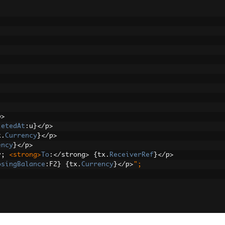
p
>
letedAt
:
u
}</
p
>
x
.
Currency
}</
p
>
ency
}</
p
>
r
;
<strong>
To
:</
strong
>
{
tx
.
ReceiverRef
}</
p
>
osingBalance
:
F2
}
{
tx
.
Currency
}</
p
>
";
(
pdf
.
BinaryData
));