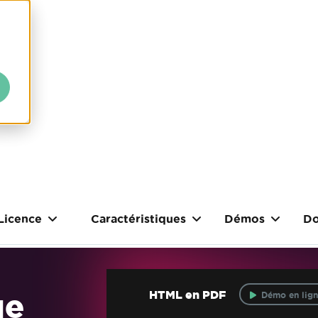
Licence
Caractéristiques
Démos
Do
ue
HTML en PDF
Démo en lign