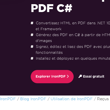
PDF C#
Convertissez HTML en PDF dans .NET 10, 9
et Framework
Générez des PDF en C# à partir de HTM
d'images
Signez, éditez et lisez des PDF avec plu
fonctionnalités
Installez et déployez en quelques minu
Explorer IronPDF
Essai gratuit
Passer au contenu du pied de page
IronPDF
Blog IronPDF
Utilisation de IronPDF
Reçus 