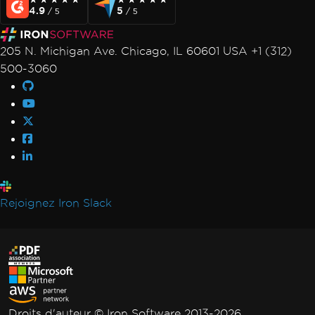
★★★★★
★★★★★
★★★★★
★★★★★
4.9
5
/ 5
/ 5
205 N. Michigan Ave. Chicago, IL 60601 USA +1 (312)
500-3060
Rejoignez Iron Slack
Droits d'auteur © Iron Software 2013-2026