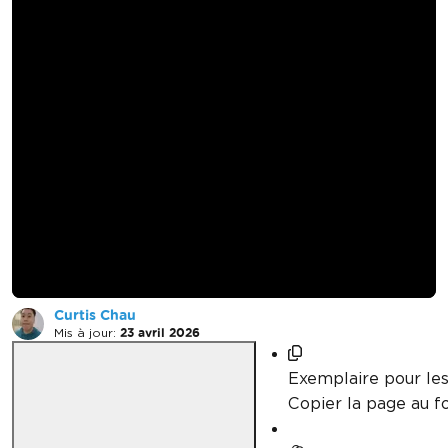
Comment convertir
HTML en PDF dans
une vue ASP.NET
MVC
Curtis Chau
Mis à jour:
23 avril 2026
Exemplaire pour le
Copier la page au 