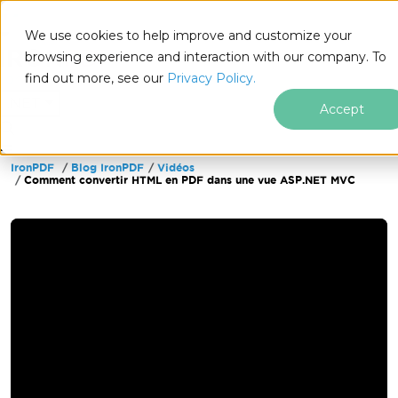
We use cookies to help improve and customize your
browsing experience and interaction with our company. To
find out more, see our
Privacy Policy.
for
.NET
Accept
IronPDF
Blog IronPDF
Vidéos
Passer au contenu du pied de page
Comment convertir HTML en PDF dans une vue ASP.NET MVC