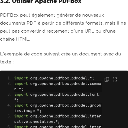
3.2. Utiliser Apache PDFBox
PDFBox peut également générer de nouveaux
documents PDF à partir de différents formats, mais il ne
peut pas convertir directement d'une URL ou d'une
chaîne HTML.
L'exemple de code suivant crée un document avec du
texte :
import
 org
.
apache
.
pdfbox
.
pdmodel
.*;
import
 org
.
apache
.
pdfbox
.
pdmodel
.
commo
n
.*;
import
 org
.
apache
.
pdfbox
.
pdmodel
.
font
.
*;
import
 org
.
apache
.
pdfbox
.
pdmodel
.
graph
ics
.
image
.*;
import
 org
.
apache
.
pdfbox
.
pdmodel
.
inter
active
.
annotation
.*;
import
 org
.
apache
.
pdfbox
.
pdmodel
.
inter