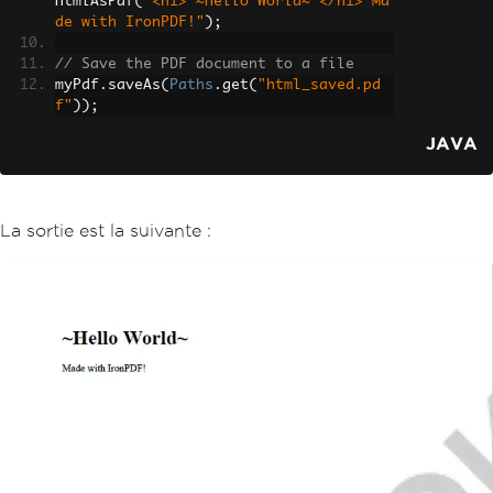
HtmlAsPdf
(
"<h1> ~Hello World~ </h1> Ma
de with IronPDF!"
);
// Save the PDF document to a file
myPdf
.
saveAs
(
Paths
.
get
(
"html_saved.pd
f"
));
JAVA
La sortie est la suivante :