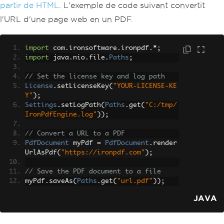
partir de HTML
. L'exemple de code suivant convertit
l'URL d'une page web en un PDF.
import
 com
.
ironsoftware
.
ironpdf
.*;
import
 java
.
nio
.
file
.
Paths
;
// Set the license key and log path
License
.
setLicenseKey
(
"YOUR-LICENSE-KE
Y"
);
Settings
.
setLogPath
(
Paths
.
get
(
"C:/tmp/
IronPdfEngine.log"
));
// Convert a URL to a PDF
PdfDocument
 myPdf 
=
PdfDocument
.
render
UrlAsPdf
(
"https://ironpdf.com"
);
// Save the PDF document to a file
myPdf
.
saveAs
(
Paths
.
get
(
"url.pdf"
));
JAVA