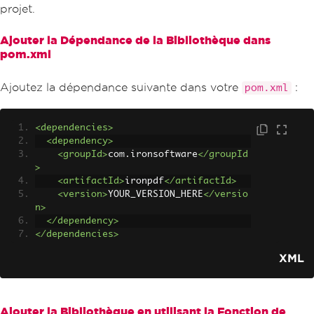
projet.
Ajouter la Dépendance de la Bibliothèque dans
pom.xml
Ajoutez la dépendance suivante dans votre
:
pom.xml
<dependencies>
<dependency>
<groupId>
com.ironsoftware
</groupId
>
<artifactId>
ironpdf
</artifactId>
<version>
YOUR_VERSION_HERE
</versio
n>
</dependency>
</dependencies>
XML
Ajouter la Bibliothèque en utilisant la Fonction de