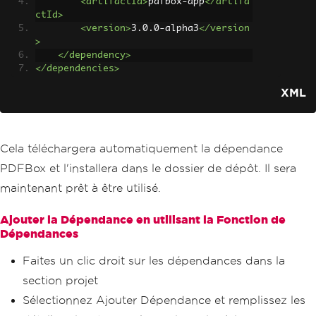
<artifactId>
pdfbox-app
</artifa
ctId>
<version>
3.0.0-alpha3
</version
>
</dependency>
</dependencies>
XML
Cela téléchargera automatiquement la dépendance
PDFBox et l'installera dans le dossier de dépôt. Il sera
maintenant prêt à être utilisé.
Ajouter la Dépendance en utilisant la Fonction de
Dépendances
Faites un clic droit sur les dépendances dans la
section projet
Sélectionnez Ajouter Dépendance et remplissez les