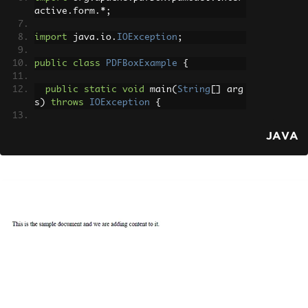
active
.
form
.*;
import
 java
.
io
.
IOException
;
public
class
PDFBoxExample
{
public
static
void
 main
(
String
[]
 arg
s
)
throws
IOException
{
// Create a document object
JAVA
PDDocument
 document 
=
new
PDDocume
nt
();
// Add a blank page to the documen
t
PDPage
 blankPage 
=
new
PDPage
();
    document
.
addPage
(
blankPage
);
// Retrieve the page of the docume
nt 
PDPage
 paper 
=
 document
.
getPage
(
0
);
try
(
PDPageContentStream
 contentSt