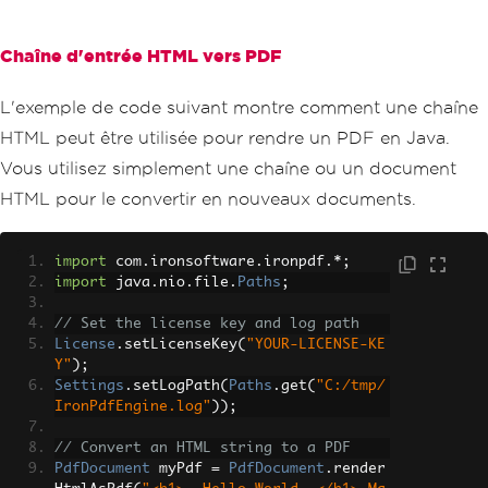
Chaîne d'entrée HTML vers PDF
L'exemple de code suivant montre comment une chaîne
HTML peut être utilisée pour rendre un PDF en Java.
Vous utilisez simplement une chaîne ou un document
HTML pour le convertir en nouveaux documents.
import
 com
.
ironsoftware
.
ironpdf
.*;
import
 java
.
nio
.
file
.
Paths
;
// Set the license key and log path
License
.
setLicenseKey
(
"YOUR-LICENSE-KE
Y"
);
Settings
.
setLogPath
(
Paths
.
get
(
"C:/tmp/
IronPdfEngine.log"
));
// Convert an HTML string to a PDF
PdfDocument
 myPdf 
=
PdfDocument
.
render