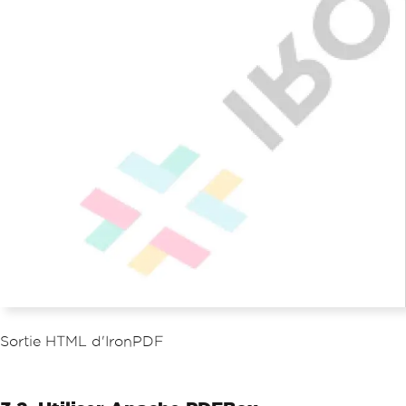
Sortie HTML d'IronPDF