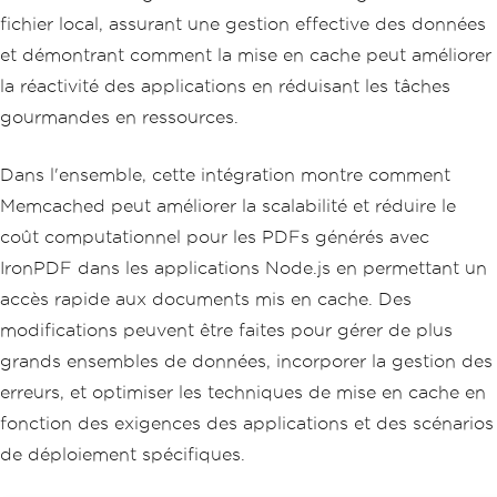
m the HTML content
fichier local, assurant une gestion effective des données
  document
.
fromHtml
(
htmlContent
).
then
((
pdfres
)
=>
{
et démontrant comment la mise en cache peut améliorer
const
 filePath 
=
`
$
{
Date
.
now
()}.
pd
la réactivité des applications en réduisant les tâches
f
`;
// Generate a unique filename base
d on timestamp
gourmandes en ressources.
// Save the generated PDF to a fil
e
Dans l'ensemble, cette intégration montre comment
    pdfres
.
saveAs
(
filePath
).
then
(()
=>
Memcached peut améliorer la scalabilité et réduire le
{
      console
.
log
(
'PDF generation comp
coût computationnel pour les PDFs générés avec
leted. File saved as:'
,
 filePath
);
IronPDF dans les applications Node.js en permettant un
}).
catch
((
e
)
=>
{
      console
.
log
(
'Error saving PDF:'
,
accès rapide aux documents mis en cache. Des
e
);
modifications peuvent être faites pour gérer de plus
});
grands ensembles de données, incorporer la gestion des
}).
catch
((
e
)
=>
{
    console
.
log
(
'Error generating PD
erreurs, et optimiser les techniques de mise en cache en
F:'
,
 e
);
fonction des exigences des applications et des scénarios
});
});
de déploiement spécifiques.