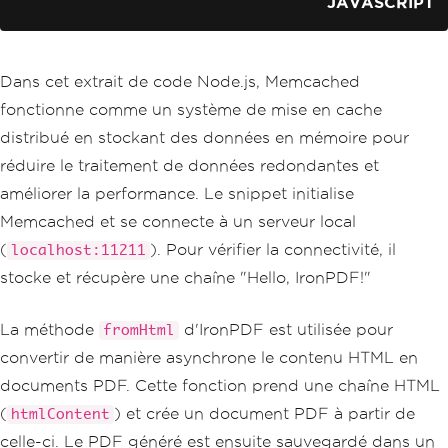
JAVASCRIPT
    console
.
error
(
'Error setting valu
e:'
,
 err
);
return
;
}
Dans cet extrait de code Node.js, Memcached
  console
.
log
(
'Value stored successful
ly!'
);
fonctionne comme un système de mise en cache
});
distribué en stockant des données en mémoire pour
réduire le traitement de données redondantes et
// Example: Retrieving a value from Me
mcached
améliorer la performance. Le snippet initialise
memcached
.
get
(
'key'
,
function
(
err
,
 da
Memcached et se connecte à un serveur local
ta
)
{
if
(
err
)
{
(
). Pour vérifier la connectivité, il
localhost:11211
    console
.
error
(
'Error retrieving va
stocke et récupère une chaîne "Hello, IronPDF!"
lue:'
,
 err
);
return
;
}
La méthode
d'IronPDF est utilisée pour
fromHtml
  console
.
log
(
'Retrieved value:'
,
 dat
a
);
convertir de manière asynchrone le contenu HTML en
const
 htmlContent 
=
`<
html
><
body
><
h1
documents PDF. Cette fonction prend une chaîne HTML
>
$
{
data
}<
/h1></
body
></
html
>`;
(
) et crée un document PDF à partir de
htmlContent
// Asynchronously generate a PDF fro
celle-ci. Le PDF généré est ensuite sauvegardé dans un