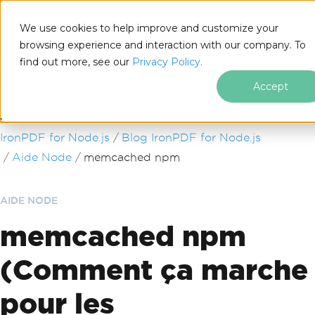
We use cookies to help improve and customize your
browsing experience and interaction with our company. To
find out more, see our
Privacy Policy.
for
Node.js
Accept
Passer au contenu du pied de page
IronPDF for Node.js
Blog IronPDF for Node.js
Aide Node
memcached npm
AIDE NODE
memcached npm
(Comment ça marche
pour les