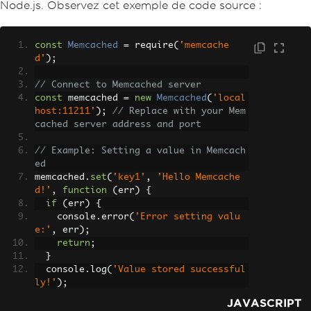
Node.js. Observez cet exemple de code source :
const
Memcached
=
 require
(
'memcache
d'
);
// Connect to Memcached server
const
 memcached 
=
new
Memcached
(
'local
host:11211'
);
// Replace with your Mem
cached server address and port
// Example: Setting a value in Memcach
ed
memcached
.
set
(
'key1'
,
'Hello Memcache
d!'
,
function
(
err
)
{
if
(
err
)
{
    console
.
error
(
'Error setting valu
e:'
,
 err
);
return
;
}
  console
.
log
(
'Value stored successful
ly!'
);
});
JAVASCRIPT