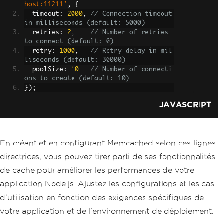
});
host:11211'
,
{
  timeout
:
2000
,
// Connection timeout 
in milliseconds (default: 5000)
  retries
:
2
,
// Number of retries 
to connect (default: 0)
  retry
:
1000
,
// Retry delay in mil
liseconds (default: 30000)
  poolSize
:
10
// Number of connecti
ons to create (default: 10)
});
JAVASCRIPT
En créant et en configurant Memcached selon ces lignes
directrices, vous pouvez tirer parti de ses fonctionnalités
de cache pour améliorer les performances de votre
application Node.js. Ajustez les configurations et les cas
d'utilisation en fonction des exigences spécifiques de
votre application et de l'environnement de déploiement.