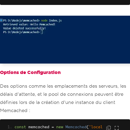
// Example: Retrieving a value from Me
mcached
memcached
.
get
(
'key1'
,
function
(
err
,
 d
ata
)
{
if
(
err
)
{
    console
.
error
(
'Error retrieving va
lue:'
,
 err
);
return
;
}
  console
.
log
(
'Retrieved value:'
,
 dat
a
);
});
Options de Configuration
// Example: Deleting a value from Memc
ached
Des options comme les emplacements des serveurs, les
memcached
.
del
(
'key1'
,
function
(
err
)
{
if
(
err
)
{
délais d'attente, et le pool de connexions peuvent être
    console
.
error
(
'Error deleting valu
définies lors de la création d'une instance du client
e:'
,
 err
);
return
;
Memcached :
}
  console
.
log
(
'Value deleted successfu
lly!'
);
const
 memcached 
=
new
Memcached
(
'local