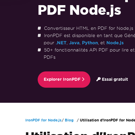
PDF Node.js
Convertisseur HTML en PDF for Node.js 
IronPDF est disponible en tant que Gén
pour
.NET
,
Java
,
Python
, et
Node.js
50+ fonctionnalités API PDF pour lire e
PDFs
Explorer IronPDF
Essai gratuit
Passer au contenu du pied de page
IronPDF for Node.js
Blog
Utilisation d'IronPDF for Node