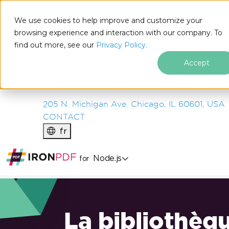
IRON
SOFTWARE
We use cookies to help improve and customize your
PRODUITS
browsing experience and interaction with our company. To
find out more, see our
ENTREPRISE
Privacy Policy.
SOLUTIONS
Accept
RESSOURCES
À PROPOS DE NOUS
205 N. Michigan Ave. Chicago, IL 60601, USA
CONTACT
fr
Node.js
for
La bibliothèq