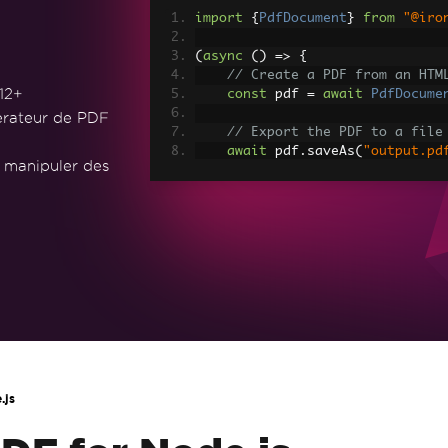
import
{
PdfDocument
}
from
"@iro
(
async
()
=>
{
// Create a PDF from an HTM
12+
const
 pdf 
=
await
PdfDocume
érateur de PDF
// Export the PDF to a file
await
 pdf
.
saveAs
(
"output.pd
t manipuler des
// Advanced Example with HT
// Load external HTML asset
const
 htmlContentWithAssets
const
 advancedPdf 
=
await
P
s
);
// Save the PDF with loaded
await
 advancedPdf
.
saveAs
(
"h
})();
.js