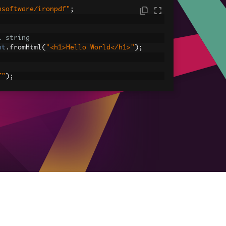
nsoftware/ironpdf"
;
L string
nt
.
fromHtml
(
"<h1>Hello World</h1>"
);
f"
);
ML Assets
s: Images, CSS, and JavaScript.
 
=
"<img src='icons/iron.png'>"
;
dfDocument
.
fromHtml
(
htmlContentWithAsset
 assets
tml-with-assets.pdf"
);