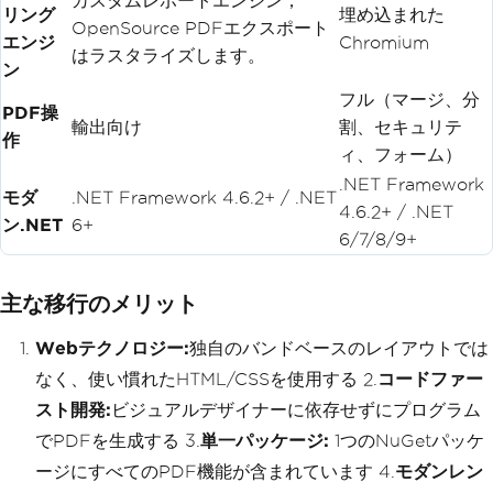
カスタムレポートエンジン；
リング
埋め込まれた
OpenSource PDFエクスポート
エンジ
Chromium
はラスタライズします。
ン
フル（マージ、分
PDF操
輸出向け
割、セキュリテ
作
ィ、フォーム）
.NET Framework
モダ
.NET Framework 4.6.2+ / .NET
4.6.2+ / .NET
ン.NET
6+
6/7/8/9+
主な移行のメリット
Webテクノロジー:
独自のバンドベースのレイアウトでは
なく、使い慣れたHTML/CSSを使用する 2.
コードファー
スト開発:
ビジュアルデザイナーに依存せずにプログラム
でPDFを生成する 3.
単一パッケージ:
1つのNuGetパッケ
ージにすべてのPDF機能が含まれています 4.
モダンレン