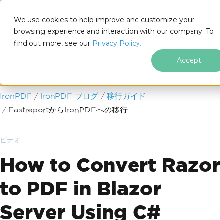
We use cookies to help improve and customize your
browsing experience and interaction with our company. To
find out more, see our
Privacy Policy.
for
.NET
Accept
フッターコンテンツにスキップ
IronPDF
IronPDF ブログ
移行ガイド
FastreportからIronPDFへの移行
ビデオ
How to Convert Razor
to PDF in Blazor
Server Using C#