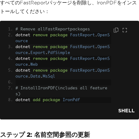
すべてのFastReportパッケージを削除し、IronPDFをインス
トールしてください：
# Remove allFastReportpackages
dotnet 
remove
package
FastReport
.
OpenS
ource
dotnet 
remove
package
FastReport
.
OpenS
ource
.
Export
.
PdfSimple
dotnet 
remove
package
FastReport
.
OpenS
ource
.
Web
dotnet 
remove
package
FastReport
.
OpenS
ource
.
Data
.
MsSql
# InstallIronPDF(includes all feature
s)
dotnet 
add
package
IronPdf
SHELL
ステップ 2: 名前空間参照の更新