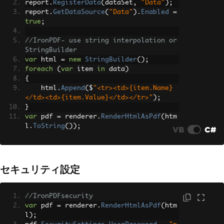
report
.
RegisterData
(
dataSet
,
"Data"
);
report
.
GetDataSource
(
"Data"
).
Enabled
=
true
;
//IronPDF- use string interpolation or 
StringBuilder
var
 html 
=
new
StringBuilder
();
foreach
(
var
 item 
in
 data
)
{
    html
.
Append
(
$
"<tr><td>{item.Name}
</td><td>{item.Value}</td></tr>"
);
}
var
 pdf 
=
 renderer
.
RenderHtmlAsPdf
(
htm
l
.
ToString
());
VB
C#
セキュリティ設定
//IronPDFsecurity
var
 pdf 
=
 renderer
.
RenderHtmlAsPdf
(
htm
l
);