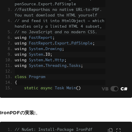
penSource.Export.PdfSimple
//FastReporthas no native URL-to-PDF. 
You must download the HTML yourself
// and feed it into HtmlObject — which 
handles only a limited HTML 4 subset,
// no JavaScript and no modern CSS.
using 
FastReport
;
using 
FastReport
.
Export
.
PdfSimple
;
using 
System
.
Drawing
;
using 
System
.
IO
;
using 
System
.
Net
.
Http
;
using 
System
.
Threading
.
Tasks
;
class
Program
{
VB
C#
static
async
Task
Main
()
{
// Download HTML content from 
URL
string
 htmlContent
;
IronPDFの実装:
。
        using 
(
var
 client 
=
new
HttpCl
ient
())
{
// NuGet: Install-Package IronPdf