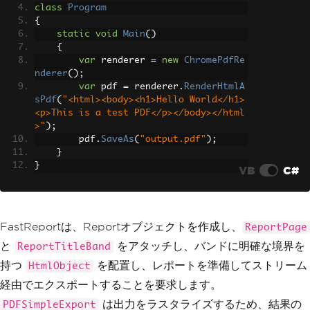
HtmlObject
 htmlObject 
=
ne
class
Program
w
HtmlObject
();
{
            htmlObject
.
Bounds
=
new
Re
static
void
Main
()
ctangleF
(
0
,
0
,
Units
.
Millimeters
*
19
{
0
,
Units
.
Millimeters
*
100
);
var
 renderer 
=
new
ChromePdfRe
            htmlObject
.
Text
=
"<html><
nderer
();
body><h1>Hello World</h1><p>This is a 
var
 pdf 
=
 renderer
.
RenderHtmlA
test PDF</p></body></html>"
;
sPdf
(
"<html><body><h1>Hello World</h1>
            page
.
ReportTitle
.
Objects
.
A
<p>This is a test PDF</p></body></html
dd
(
htmlObject
);
>"
);
        pdf
.
SaveAs
(
"output.pdf"
);
            report
.
Prepare
();
}
}
VB
C#
// PDFSimpleExport rasteri
zes each page — text is not selectable
PDFSimpleExport
 pdfExport 
=
new
PDFSimpleExport
();
FastReportは、Reportオブジェクトを作成し、
            using 
(
FileStream
 fs 
=
new
ReportPage
FileStream
(
"output.pdf"
,
FileMode
.
Crea
と
をアタッチし、バンドに明確な境界を
ReportTitleBand
te
))
持つ
を配置し、レポートを準備してストリーム
HtmlObject
{
                report
.
Export
(
pdfExpor
経由でエクスポートすることを要求します。
t
,
 fs
);
は出力をラスタライズするため、結果の
PDFSimpleExport
}