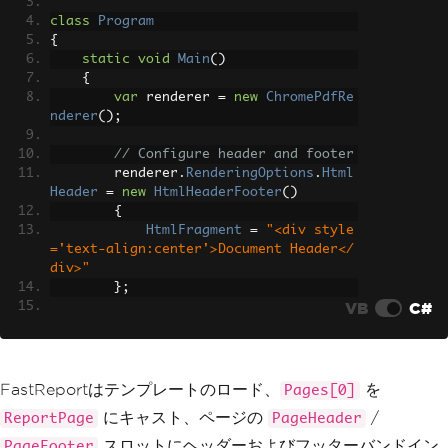
s
*
15
};
class
Program
TextObject
 headerText 
=
ne
{
w
TextObject
static
void
Main
()
{
{
Bounds
=
new
Rectangle
var
 renderer 
=
new
ChromePdfRe
F
(
0
,
0
,
Units
.
Millimeters
*
190
,
Unit
nderer
();
s
.
Millimeters
*
10
),
Text
=
"Document Heade
// Configure header and footer
r"
,
        renderer
.
RenderingOptions
.
Html
HorzAlign
=
HorzAlign
.
Header
=
new
HtmlHeaderFooter
()
Center
{
};
HtmlFragment
=
"<div style
            page
.
PageHeader
.
Objects
.
Ad
='text-align:center'>Document Header</
d
(
headerText
);
div>"
};
// Page footer withFastRep
VB
C#
ortpage tokens [Page] and [TotalPages]
        renderer
.
RenderingOptions
.
Html
            page
.
PageFooter
=
new
Page
Footer
=
new
HtmlHeaderFooter
()
FooterBand
{
Height
=
Units
.
Millimeter
{
s
*
15
};
HtmlFragment
=
"<div style
FastReportはテンプレートのロード、
を
Pages[0]
TextObject
 footerText 
=
ne
='text-align:center'>Page {page} of {t
w
TextObject
にキャスト、ページの
/
ReportPage
PageHeader
otal-pages}</div>"
{
};
スロットにヘッダーおよびフッターバンドイン
PageFooter