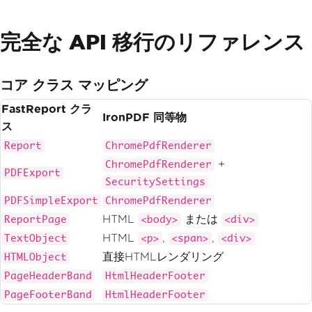
完全な API 移行のリファレンス
コア クラス マッピング
FastReport クラ
IronPDF 同等物
ス
Report
ChromePdfRenderer
+
ChromePdfRenderer
PDFExport
SecuritySettings
PDFSimpleExport
ChromePdfRenderer
HTML
または
ReportPage
<body>
<div>
HTML
,
,
TextObject
<p>
<span>
<div>
直接HTMLレンダリング
HTMLObject
PageHeaderBand
HtmlHeaderFooter
PageFooterBand
HtmlHeaderFooter