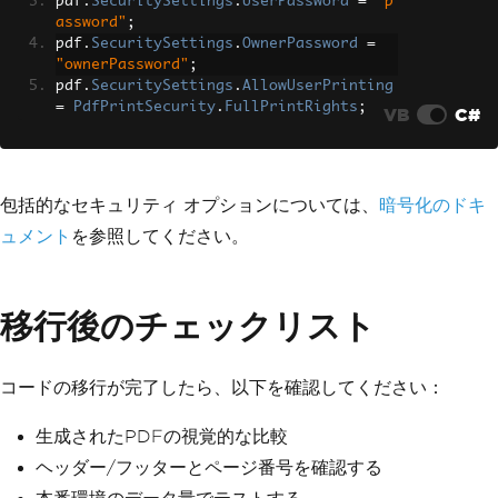
pdf
.
SecuritySettings
.
UserPassword
=
"p
assword"
;
pdf
.
SecuritySettings
.
OwnerPassword
=
"ownerPassword"
;
pdf
.
SecuritySettings
.
AllowUserPrinting
=
PdfPrintSecurity
.
FullPrintRights
;
VB
C#
包括的なセキュリティ オプションについては、
暗号化のドキ
ュメント
を参照してください。
移行後のチェックリスト
コードの移行が完了したら、以下を確認してください：
生成されたPDFの視覚的な比較
ヘッダー/フッターとページ番号を確認する