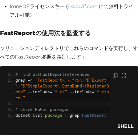
IronPDFライセンスキー (
ironpdf.com
にて無料トライ
アル可能)
FastReportの使用法を監査する
ソリューションディレクトリでこれらのコマンドを実行し、す
べてのFastReport参照を識別します：
# Find allFastReportreferences
grep 
-
r 
"FastReport\|\.frx\|PDFExport
\|PDFSimpleExport\|DataBand\|RegisterD
ata"
--
include
=
"*.cs"
--
include
=
"*.csp
roj"
.
# Check NuGet packages
dotnet list 
package
|
 grep 
FastReport
SHELL