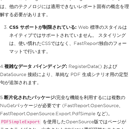
は、他のテクノロジには適用できないレポート固有の概念を理
解する必要があります。
CSS サポートが制限されている:
Web 標準のスタイルは
ネイティブではサポートされていません。 スタイリング
は、使い慣れたCSSではなく、FastReport独自のフォー
マットで行います。
4.
複雑なデータ バインディング:
RegisterData() および
DataSource 接続により、単純な PDF 生成シナリオ用の定型
句が追加されます。
5.
断片化されたパッケージ:
完全な機能を利用するには複数の
NuGetパッケージが必要です (FastReport.OpenSource、
FastReport.OpenSource.Export.PdfSimple など)。
を使用したOpenSource版ではページが
PDFSimpleExport