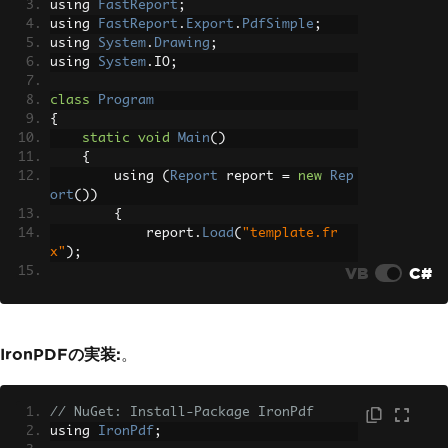
using 
FastReport
;
using 
FastReport
.
Export
.
PdfSimple
;
using 
System
.
Drawing
;
using 
System
.
IO
;
class
Program
{
static
void
Main
()
{
        using 
(
Report
 report 
=
new
Rep
ort
())
{
            report
.
Load
(
"template.fr
x"
);
VB
C#
// Cast to ReportPage (Rep
ort.Pages can hold dialog pages too)
ReportPage
 page 
=
 report
.
P
ages
[
0
]
as
ReportPage
;
IronPDFの実装:
。
// Page header — assigned 
to the band slot on the page
// NuGet: Install-Package IronPdf
            page
.
PageHeader
=
new
Page
using 
IronPdf
;
HeaderBand
{
Height
=
Units
.
Millimeter