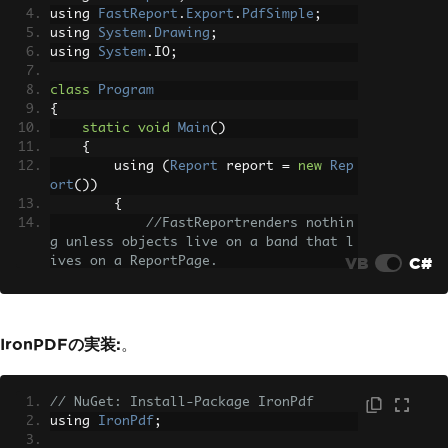
using 
FastReport
.
Export
.
PdfSimple
;
using 
System
.
Drawing
;
using 
System
.
IO
;
class
Program
{
static
void
Main
()
{
        using 
(
Report
 report 
=
new
Rep
ort
())
{
//FastReportrenders nothin
g unless objects live on a band that l
VB
C#
ives on a ReportPage.
ReportPage
 page 
=
new
Repo
rtPage
();
            report
.
Pages
.
Add
(
page
);
            page
.
ReportTitle
=
new
Rep
IronPDFの実装:
。
ortTitleBand
{
Height
=
Units
.
Millimet
ers
*
100
};
// NuGet: Install-Package IronPdf
// Create HTML object (Fas
using 
IronPdf
;
tReport class is HtmlObject)