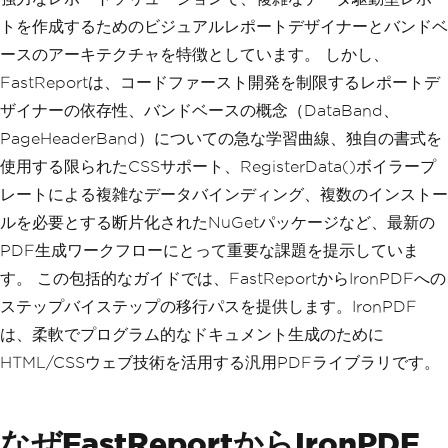
トを作成するためのビジュアルレポートデザイナーとバンドベ
ースのアーキテクチャを特徴としています。 しかし、
FastReportは、コードファースト開発を制限するレポートデ
ザイナーの依存性、バンドベースの概念（DataBand、
PageHeaderBand）についての急な学習曲線、独自の書式を
使用する限られたCSSサポート、RegisterData()ボイラープ
レートによる複雑なデータバインディング、複数のインストー
ルを必要とする断片化されたNuGetパッケージなど、最新の
PDF生成ワークフローにとって重要な課題を提示していま
す。 この包括的なガイドでは、FastReportからIronPDFへの
ステップバイステップの移行パスを提供します。IronPDF
は、柔軟でプログラム的なドキュメント生成のために
HTML/CSSウェブ技術を活用する汎用PDFライブラリです。
なぜFastReportからIronPDF