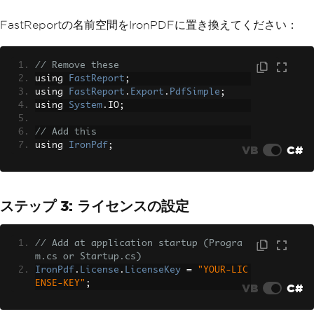
FastReportの名前空間をIronPDFに置き換えてください：
// Remove these
using 
FastReport
;
using 
FastReport
.
Export
.
PdfSimple
;
using 
System
.
IO
;
// Add this
using 
IronPdf
;
VB
C#
ステップ 3: ライセンスの設定
// Add at application startup (Progra
m.cs or Startup.cs)
IronPdf
.
License
.
LicenseKey
=
"YOUR-LIC
ENSE-KEY"
;
VB
C#