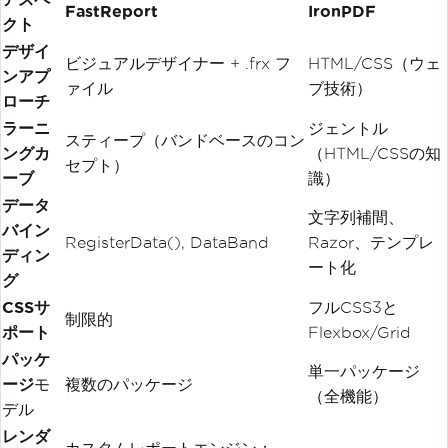
FastReport
IronPDF
クト
デザイ
ビジュアルデザイナー + .frx フ
HTML/CSS（ウェ
ンアプ
ァイル
ブ技術）
ローチ
ラーニ
ジェントル
スティープ（バンドベースのコン
ングカ
（HTML/CSSの知
セプト）
ーブ
識）
データ
文字列補間、
バイン
RegisterData(), DataBand
Razor、テンプレ
ディン
ート化
グ
CSSサ
フルCSS3と
制限的
ポート
Flexbox/Grid
パッケ
単一パッケージ
ージ
モ
複数のパッケージ
（全機能）
デル
レンダ