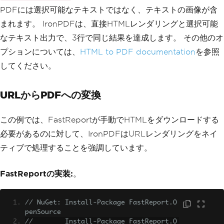
}
PDFには選択可能なテキストではなく、テキストの画像が含
}
まれます。 IronPDFは、直接HTMLレンダリングと選択可能
}
なテキスト出力で、3行で同じ結果を達成します。 その他のオ
プションについては、
HTML to PDF documentation
を参照
してください。
URLからPDFへの変換
この例では、FastReportが手動でHTMLをダウンロードする
必要があるのに対して、IronPDFはURLレンダリングをネイ
ティブで処理することを強調しています。
FastReportの実装:
。
// NuGet: Install-Package FastReport.O
penSource
//        Install-Package FastReport.O