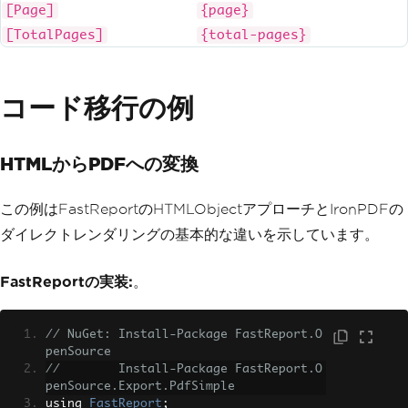
[Page]
{page}
[TotalPages]
{total-pages}
コード移行の例
HTMLからPDFへの変換
この例はFastReportのHTMLObjectアプローチとIronPDFの
ダイレクトレンダリングの基本的な違いを示しています。
FastReportの実装:
。
// NuGet: Install-Package FastReport.O
penSource
//        Install-Package FastReport.O
penSource.Export.PdfSimple
using 
FastReport
;