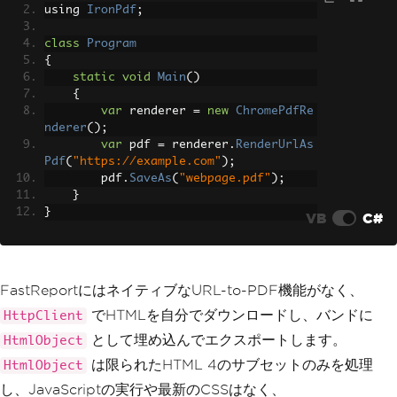
            htmlContent 
=
await
 clien
using 
IronPdf
;
t
.
GetStringAsync
(
"https://example.co
m"
);
class
Program
}
{
static
void
Main
()
        using 
(
Report
 report 
=
new
Rep
{
ort
())
var
 renderer 
=
new
ChromePdfRe
{
nderer
();
ReportPage
 page 
=
new
Repo
var
 pdf 
=
 renderer
.
RenderUrlAs
rtPage
();
Pdf
(
"https://example.com"
);
            report
.
Pages
.
Add
(
page
);
        pdf
.
SaveAs
(
"webpage.pdf"
);
            page
.
ReportTitle
=
new
Rep
}
ortTitleBand
{
Height
=
Units
.
Millimet
}
VB
C#
ers
*
250
};
HtmlObject
 htmlObject 
=
ne
w
HtmlObject
();
FastReportにはネイティブなURL-to-PDF機能がなく、
            htmlObject
.
Bounds
=
new
Re
ctangleF
(
0
,
0
,
Units
.
Millimeters
*
19
でHTMLを自分でダウンロードし、バンドに
HttpClient
0
,
Units
.
Millimeters
*
250
);
として埋め込んでエクスポートします。
HtmlObject
            htmlObject
.
Text
=
 htmlCont
ent
;
は限られたHTML 4のサブセットのみを処理
HtmlObject
            page
.
ReportTitle
.
Objects
.
A
し、JavaScriptの実行や最新のCSSはなく、
dd
(
htmlObject
);