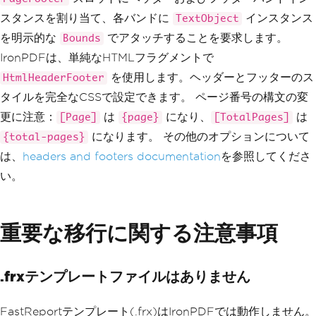
Bounds
=
new
Rectangle
F
(
0
,
0
,
Units
.
Millimeters
*
190
,
Unit
スタンスを割り当て、各バンドに
インスタンス
TextObject
var
 pdf 
=
 renderer
.
RenderHtmlA
s
.
Millimeters
*
10
),
sPdf
(
"<html><body><h1>Report Content</
を明示的な
でアタッチすることを要求します。
Bounds
Text
=
"Page [Page] of 
h1><p>This is the main content.</p></b
[TotalPages]"
,
IronPDFは、単純なHTMLフラグメントで
ody></html>"
);
HorzAlign
=
HorzAlign
.
        pdf
.
SaveAs
(
"report.pdf"
);
を使用します。ヘッダーとフッターのス
HtmlHeaderFooter
Right
}
タイルを完全なCSSで設定できます。 ページ番号の構文の変
};
}
            page
.
PageFooter
.
Objects
.
Ad
更に注意：
は
になり、
は
[Page]
{page}
[TotalPages]
d
(
footerText
);
になります。 その他のオプションについて
{total-pages}
            report
.
Prepare
();
は、
headers and footers documentation
を参照してくださ
い。
PDFSimpleExport
 pdfExport 
=
new
PDFSimpleExport
();
            using 
(
FileStream
 fs 
=
new
FileStream
(
"report.pdf"
,
FileMode
.
Crea
重要な移行に関する注意事項
te
))
{
                report
.
Export
(
pdfExpor
t
,
 fs
);
.frxテンプレートファイルはありません
}
}
FastReportテンプレート(.frx)はIronPDFでは動作しません。
}