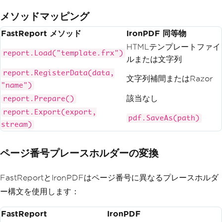
メソッドマッピング
FastReport メソッド
IronPDF 同等物
HTMLテンプレートファイ
report.Load("template.frx")
ルまたは文字列
report.RegisterData(data,
文字列補間またはRazor
"name")
該当なし
report.Prepare()
report.Export(export,
pdf.SaveAs(path)
stream)
ページ番号プレースホルダーの変換
FastReportとIronPDFはページ番号に異なるプレースホルダ
ー構文を使用します：
FastReport
IronPDF