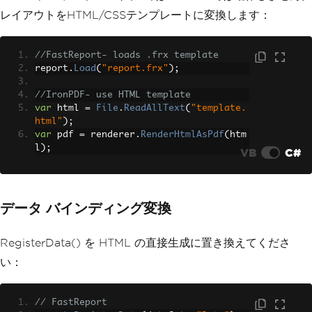
}
レイアウトをHTML/CSSテンプレートに変換します：
//FastReport- loads .frx template
report
.
Load
(
"report.frx"
);
//IronPDF- use HTML template
var
 html 
=
File
.
ReadAllText
(
"template.
html"
);
var
 pdf 
=
 renderer
.
RenderHtmlAsPdf
(
htm
l
);
VB
C#
データ バインディング変換
RegisterData() を HTML の直接生成に置き換えてくださ
い：
// FastReport