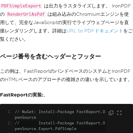
は出力をラスタライズします。 IronPDF
PDFSimpleExport
            report
.
Prepare
();
の
は組み込みのChromiumエンジンを使
RenderUrlAsPdf
PDFSimpleExport
 pdfExport 
用して、完全なJavaScriptの実行でライブウェブページを直
=
new
PDFSimpleExport
();
接レンダリングします。詳細は
URL to PDFドキュメント
をご
            using 
(
FileStream
 fs 
=
new
FileStream
(
"webpage.pdf"
,
FileMode
.
Cre
覧ください。
ate
))
{
                report
.
Export
(
pdfExpor
ページ番号を含むヘッダーとフッター
t
,
 fs
);
}
この例は、FastReportのバンドベースのシステムとIronPDF
}
}
のHTMLベースのアプローチの複雑さの違いを示しています。
}
FastReportの実装:
。
// NuGet: Install-Package FastReport.O
penSource
//        Install-Package FastReport.O
penSource.Export.PdfSimple