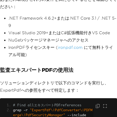
ださい：
.NET Framework 4.6.2+または.NET Core 3.1 / .NET 5-
9
Visual Studio 2019+またはC#拡張機能付きVS Code
NuGetパッケージマネージャへのアクセス
IronPDFライセンスキー (
ironpdf.com
にて無料トライ
アル可能)
監査エキスパートPDFの使用法
ソリューションディレクトリで以下のコマンドを実行し、
ExpertPdfへの参照をすべて特定します：
# Find allエキスパートPDFreferences
grep 
-
r 
"ExpertPdf\|PdfConverter\|PDFM
erge\|PdfSecurityManager"
--
include