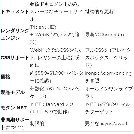
参照ドキュメントのみ、
ドキュメント
スパースなチュートリア
継続的な更新
ル
Trident (IE)
レンダリング
+"WebKit2"(v12.2で追
最新のChromium
エンジン
加）
WebKit2でのCSS3ベス
フルCSS3（フレック
CSSサポート
ト: レガシーの上に部分
スボックス、グリッ
的に
ド）
約$550–$1,200（ベンダ
ironpdf.com/pricing
価格
ーに確認）
を参照
分散化（6+ NuGetパッ
オールインワンライブ
製品モデル
ケージ）
ラリ
.NET Standard 2.0
.NET 6/7/8/9+ マル
モダン.NET
(.NET 5-9で動作)
チターゲット
非同期サポー
制限的
完全なasync/await
ト
について