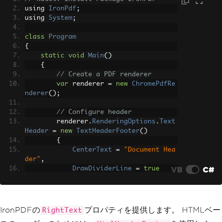
        pdfConverter
.
PdfFooterOptions
.
using 
IronPdf
;
FooterText
=
"Page &p; of &P;"
;
using 
System
;
        pdfConverter
.
PdfFooterOptions
.
FooterTextAlignment
=
HorizontalTextAl
class
Program
ign
.
Right
;
{
static
void
Main
()
// Convert HTML file to PDF
{
byte
[]
 pdfBytes 
=
 pdfConverte
// Create a PDF renderer
r
.
GetPdfBytesFromHtmlFile
(
"input.htm
var
 renderer 
=
new
ChromePdfRe
l"
);
nderer
();
// Save to file
// Configure header
System
.
IO
.
File
.
WriteAllBytes
        renderer
.
RenderingOptions
.
Text
(
"output-with-header-footer.pdf"
,
 pdfB
Header
=
new
TextHeaderFooter
()
ytes
);
{
CenterText
=
"Document Hea
Console
.
WriteLine
(
"PDF with he
der"
,
aders and footers created successfull
VB
C#
DrawDividerLine
=
true
y!"
);
};
}
}
// Configure footer with page 
numbers
IronPDFの
プロパティを提供します。 HTMLベー
RightText
        renderer
.
RenderingOptions
.
Text