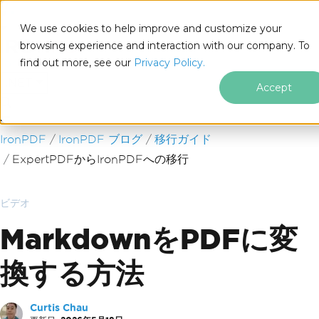
We use cookies to help improve and customize your
browsing experience and interaction with our company. To
find out more, see our
Privacy Policy.
for
.NET
Accept
フッターコンテンツにスキップ
IronPDF
IronPDF ブログ
移行ガイド
ExpertPDFからIronPDFへの移行
ビデオ
MarkdownをPDFに変
換する方法
Curtis Chau