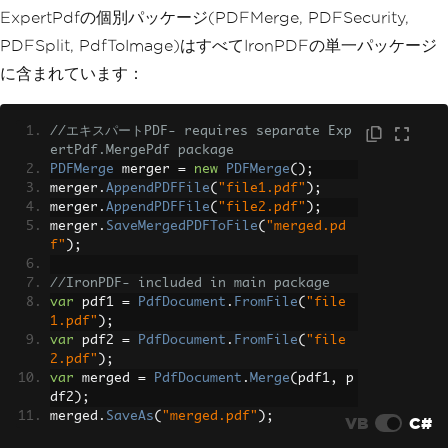
ExpertPdfの個別パッケージ(PDFMerge, PDFSecurity,
PDFSplit, PdfToImage)はすべてIronPDFの単一パッケージ
に含まれています：
//エキスパートPDF- requires separate Exp
ertPdf.MergePdf package
PDFMerge
 merger 
=
new
PDFMerge
();
merger
.
AppendPDFFile
(
"file1.pdf"
);
merger
.
AppendPDFFile
(
"file2.pdf"
);
merger
.
SaveMergedPDFToFile
(
"merged.pd
f"
);
//IronPDF- included in main package
var
 pdf1 
=
PdfDocument
.
FromFile
(
"file
1.pdf"
);
var
 pdf2 
=
PdfDocument
.
FromFile
(
"file
2.pdf"
);
var
 merged 
=
PdfDocument
.
Merge
(
pdf1
,
 p
df2
);
merged
.
SaveAs
(
"merged.pdf"
);
VB
C#