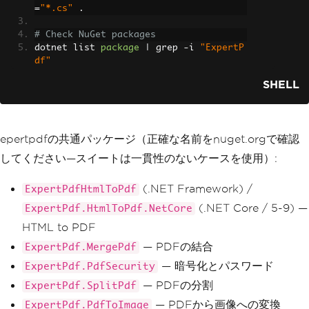
=
"*.cs"
.
# Check NuGet packages
dotnet list 
package
|
 grep 
-
i 
"ExpertP
df"
SHELL
epertpdfの共通パッケージ（正確な名前をnuget.orgで確認
してください—スイートは一貫性のないケースを使用）:
(.NET Framework) /
ExpertPdfHtmlToPdf
(.NET Core / 5-9) —
ExpertPdf.HtmlToPdf.NetCore
HTML to PDF
— PDFの結合
ExpertPdf.MergePdf
— 暗号化とパスワード
ExpertPdf.PdfSecurity
— PDFの分割
ExpertPdf.SplitPdf
— PDFから画像への変換
ExpertPdf.PdfToImage