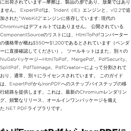
に出荷されています—摩擦は、製品の
形
であり、放棄ではあり
ません。 ExpertPdfは、Trident（IE）エンジンと、v12.2で追
加された"WebKit2"エンジンに依存しています; 現代の
Chromiumはデフォルトではありません。 公開されている
ComponentSourceのリストには、HtmlToPdfコンバーター
の価格帯が概ね$550〜$1,200であるとされています（ベンダ
ーに直接確認してください）。 ツールキットはまた、別々の
NuGetパッケージ—HtmlToPdf、MergePdf、PdfSecurity、
SplitPdf、PdfToImage、PdfCreator—によって分割されて
おり、通常、別々にライセンスされています。 このガイド
は、ExpertPdfからIronPDFへのステップバイステップの移
行経路を提供します。これは、最新のChromiumレンダリン
グ、頻繁なリリース、オールインワンパッケージを備え
た.NET PDFライブラリです。