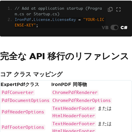
// Add at application startup (Progra
m.cs or Startup.cs)
IronPdf
.
License
.
LicenseKey
=
"YOUR-LIC
ENSE-KEY"
;
VB
C#
完全な API 移行のリファレンス
コア クラス マッピング
ExpertPdfクラス
IronPDF 同等物
PdfConverter
ChromePdfRenderer
PdfDocumentOptions
ChromePdfRenderOptions
または
TextHeaderFooter
PdfHeaderOptions
HtmlHeaderFooter
または
TextHeaderFooter
PdfFooterOptions
HtmlHeaderFooter