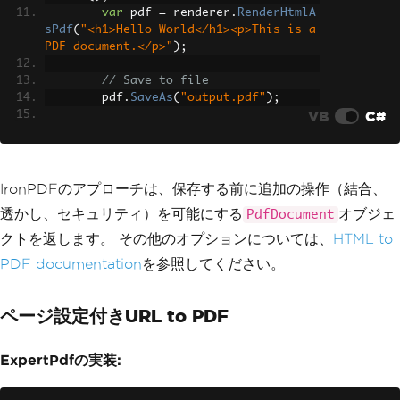
var
 pdf 
=
 renderer
.
RenderHtmlA
sPdf
(
"<h1>Hello World</h1><p>This is a 
PDF document.</p>"
);
// Save to file
        pdf
.
SaveAs
(
"output.pdf"
);
VB
C#
Console
.
WriteLine
(
"PDF created 
successfully!"
);
}
}
IronPDFのアプローチは、保存する前に追加の操作（結合、
透かし、セキュリティ）を可能にする
オブジェ
PdfDocument
クトを返します。 その他のオプションについては、
HTML to
PDF documentation
を参照してください。
ページ設定付きURL to PDF
ExpertPdfの実装: