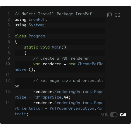
r
.
GetPdfBytesFromUrl
(
"https://www.exam
ple.com"
);
// NuGet: Install-Package IronPdf
// Save to file
using 
IronPdf
;
System
.
IO
.
File
.
WriteAllBytes
using 
System
;
(
"webpage.pdf"
,
 pdfBytes
);
class
Program
Console
.
WriteLine
(
"PDF from UR
{
L created successfully!"
);
static
void
Main
()
}
{
}
// Create a PDF renderer
var
 renderer 
=
new
ChromePdfRe
nderer
();
// Set page size and orientati
on
        renderer
.
RenderingOptions
.
Pape
rSize
=
PdfPaperSize
.
A4
;
        renderer
.
RenderingOptions
.
Pape
rOrientation
=
PdfPaperOrientation
.
Por
VB
C#
trait
;
// Convert URL to PDF
var
 pdf 
=
 renderer
.
RenderUrlAs