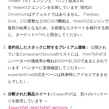
Trident（IE）エンジンと、v12.2で追加され
た"WebKit2"エンジンを出荷しています; 現代の
Chromiumはデフォルトではありません。 Flexbox、
Grid、CSS変数などのCSS3機能は、WebKit2エンジンで
最良の結果となるため、大規模なエステートを移行する前
に、ターゲットHTMLと照合してください。
老朽化したスタックに対するプレミアム価格：
公開され
ているComponentSourceのリストには、HtmlToPdfコ
ンバーターの価格帯が概ね$550〜$1,200であるとされて
います（ベンダーに直接確認してください—
expertpdf.netの注文ページは執筆時にアクセスできませ
んでした）。
分断された製品スイート:
ExpertPdfは、別々のパッケー
ジを販売しています —
/
ExpertPdf.HtmlToPdf.NetCore