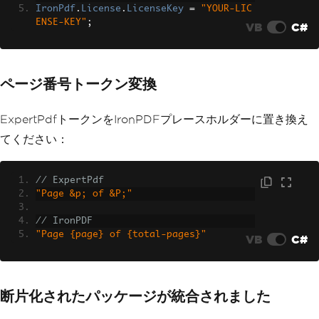
IronPdf
.
License
.
LicenseKey
=
"YOUR-LIC
ENSE-KEY"
;
VB
C#
ページ番号トークン変換
ExpertPdfトークンをIronPDFプレースホルダーに置き換え
てください：
// ExpertPdf
"Page &p; of &P;"
// IronPDF
"Page {page} of {total-pages}"
VB
C#
断片化されたパッケージが統合されました