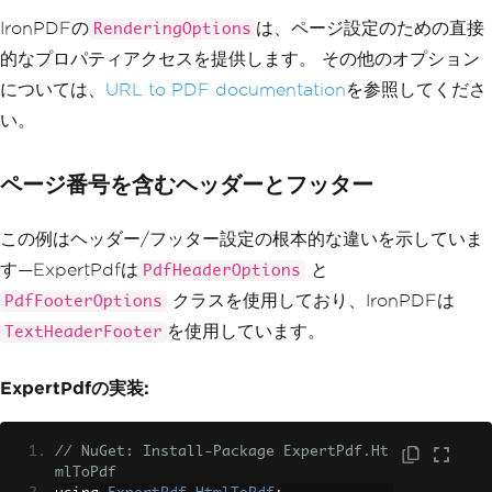
Pdf
(
"https://www.example.com"
);
IronPDFの
は、ページ設定のための直接
RenderingOptions
的なプロパティアクセスを提供します。 その他のオプション
// Save to file
        pdf
.
SaveAs
(
"webpage.pdf"
);
については、
URL to PDF documentation
を参照してくださ
い。
Console
.
WriteLine
(
"PDF from UR
L created successfully!"
);
}
ページ番号を含むヘッダーとフッター
}
この例はヘッダー/フッター設定の根本的な違いを示していま
す—ExpertPdfは
と
PdfHeaderOptions
クラスを使用しており、IronPDFは
PdfFooterOptions
を使用しています。
TextHeaderFooter
ExpertPdfの実装:
// NuGet: Install-Package ExpertPdf.Ht
mlToPdf