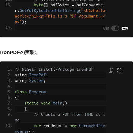
byte
[]
 pdfBytes 
=
 pdfConverte
r
.
GetPdfBytesFromHtmlString
(
"<h1>Hello 
World</h1><p>This is a PDF document.</
p>"
);
VB
C#
// Save to file
System
.
IO
.
File
.
WriteAllBytes
(
"output.pdf"
,
 pdfBytes
);
IronPDFの実装:
。
Console
.
WriteLine
(
"PDF created 
successfully!"
);
}
// NuGet: Install-Package IronPdf
}
using 
IronPdf
;
using 
System
;
class
Program
{
static
void
Main
()
{
// Create a PDF from HTML stri
ng
var
 renderer 
=
new
ChromePdfRe
nderer
();