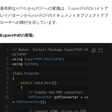
基本的なHTMLからPDFへの変換は、ExpertPdfのバイトア
レイパターンからIronPDFのドキュメントオブジェクトアプ
ローチへの移行を示しています。
ExpertPdfの実装:
// NuGet: Install-Package ExpertPdf.Ht
mlToPdf
using 
ExpertPdf
.
HtmlToPdf
;
using 
System
;
class
Program
{
static
void
Main
()
{
// Create the PDF converter
PdfConverter
 pdfConverter 
=
ne
w
PdfConverter
();
// Convert HTML string to PDF