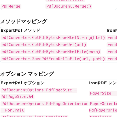
PDFMerge
PdfDocument.Merge()
メソッドマッピング
ExpertPdf メソッド
Iro
pdfConverter.GetPdfBytesFromHtmlString(html)
rend
pdfConverter.GetPdfBytesFromUrl(url)
rend
pdfConverter.GetPdfBytesFromHtmlFile(path)
rend
pdfConverter.SavePdfFromUrlToFile(url, path)
rend
オプション マッピング
ExpertPdf オプション
IronPDF 
PdfDocumentOptions.PdfPageSize =
PaperSize =
PdfPageSize.A4
PdfDocumentOptions.PdfPageOrientation
PaperOrient
= Portrait
PdfPaperOri