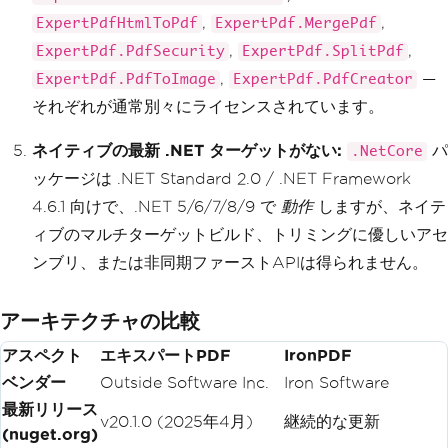
,
,
ExpertPdfHtmlToPdf
ExpertPdf.MergePdf
,
,
ExpertPdf.PdfSecurity
ExpertPdf.SplitPdf
,
—
ExpertPdf.PdfToImage
ExpertPdf.PdfCreator
それぞれが通常別々にライセンスされています。
ネイティブの最新 .NET ターゲットがない:
パ
.NetCore
ッケージは .NET Standard 2.0 / .NET Framework
4.6.1 向けで、.NET 5/6/7/8/9 で
動作
しますが、ネイテ
ィブのマルチターゲットビルド、トリミングに優しいアセ
ンブリ、または非同期ファーストAPIは得られません。
アーキテクチャの比較
アスペクト
エキスパートPDF
IronPDF
ベンダー
Outside Software Inc.
Iron Software
最新リリース
v20.1.0 (2025年4月)
継続的な更新
(nuget.org)