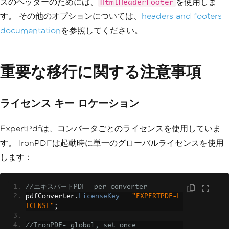
スのヘッダーのためには、
を使用しま
HtmlHeaderFooter
Footer
=
new
TextHeaderFooter
()
{
す。 その他のオプションについては、
headers and footers
RightText
=
"Page {page} o
documentation
を参照してください。
f {total-pages}"
,
DrawDividerLine
=
true
};
重要な移行に関する注意事項
// Convert HTML file to PDF
var
 pdf 
=
 renderer
.
RenderHtmlF
ileAsPdf
(
"input.html"
);
ライセンス キー ロケーション
// Save to file
        pdf
.
SaveAs
(
"output-with-header
ExpertPdfは、コンバータごとのライセンスを使用していま
-footer.pdf"
);
す。 IronPDFは起動時に単一のグローバルライセンスを使用
Console
.
WriteLine
(
"PDF with he
します：
aders and footers created successfull
y!"
);
}
//エキスパートPDF- per converter
}
pdfConverter
.
LicenseKey
=
"EXPERTPDF-L
ICENSE"
;
//IronPDF- global, set once