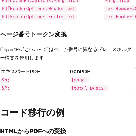
PdfDocumentOptions.MarginTop
MarginTop
PdfHeaderOptions.HeaderText
TextHeader.
PdfFooterOptions.FooterText
TextFooter.
ページ番号トークン変換
ExpertPdfとIronPDFはページ番号に異なるプレースホルダ
ー構文を使用します：
エキスパートPDF
IronPDF
&p;
{page}
&P;
{total-pages}
コード移行の例
HTMLからPDFへの変換