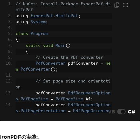
// NuGet: Install-Package ExpertPdf.Ht
mlToPdf
using 
ExpertPdf
.
HtmlToPdf
;
using 
System
;
class
Program
{
static
void
Main
()
{
// Create the PDF converter
PdfConverter
 pdfConverter 
=
ne
w
PdfConverter
();
// Set page size and orientati
on
        pdfConverter
.
PdfDocumentOption
s
.
PdfPageSize
=
PdfPageSize
.
A4
;
        pdfConverter
.
PdfDocumentOption
VB
C#
s
.
PdfPageOrientation
=
PdfPageOrientat
ion
.
Portrait
;
// Convert URL to PDF
byte
[]
 pdfBytes 
=
 pdfConverte
IronPDFの実装:
。