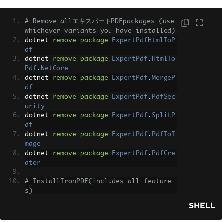
# Remove allエキスパートPDFpackages (use 
whichever variants you have installed)
dotnet 
remove
package
ExpertPdfHtmlToP
df
dotnet 
remove
package
ExpertPdf
.
HtmlTo
Pdf
.
NetCore
dotnet 
remove
package
ExpertPdf
.
MergeP
df
dotnet 
remove
package
ExpertPdf
.
PdfSec
urity
dotnet 
remove
package
ExpertPdf
.
SplitP
df
dotnet 
remove
package
ExpertPdf
.
PdfToI
mage
dotnet 
remove
package
ExpertPdf
.
PdfCre
ator
# InstallIronPDF(includes all feature
s)
dotnet 
add
package
IronPdf
SHELL