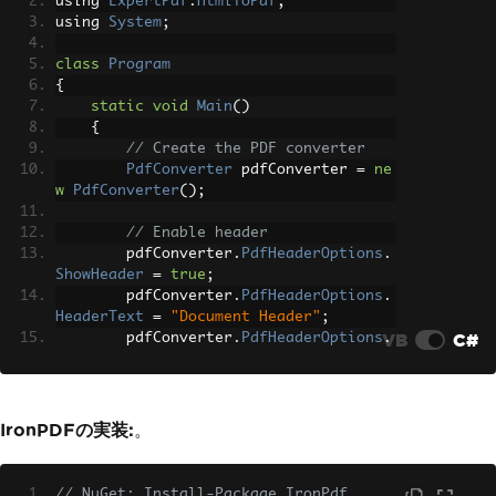
using 
ExpertPdf
.
HtmlToPdf
;
using 
System
;
class
Program
{
static
void
Main
()
{
// Create the PDF converter
PdfConverter
 pdfConverter 
=
ne
w
PdfConverter
();
// Enable header
        pdfConverter
.
PdfHeaderOptions
.
ShowHeader
=
true
;
        pdfConverter
.
PdfHeaderOptions
.
HeaderText
=
"Document Header"
;
VB
C#
        pdfConverter
.
PdfHeaderOptions
.
HeaderTextAlignment
=
HorizontalTextAl
ign
.
Center
;
// Enable footer with page num
IronPDFの実装:
。
bers
        pdfConverter
.
PdfFooterOptions
.
ShowFooter
=
true
;
// NuGet: Install-Package IronPdf