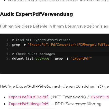
Audit ExpertPdfVerwendung
Führen Sie diese Befehle in Ihrem Lösungsverzeichnis aus
# Find all ExpertPdfreferences
grep 
-
r 
"ExpertPdf\|PdfConverter\|PDFMerge\|PdfSe
# Check NuGet packages
dotnet list 
package
|
 grep 
-
i 
"ExpertPdf"
Häufige ExpertPdf-Pakete, nach denen zu suchen ist (gen
(.NET Framework) /
ExpertPdfHtmlToPdf
ExpertPd
— PDF-Zusammenführung
ExpertPdf.MergePdf