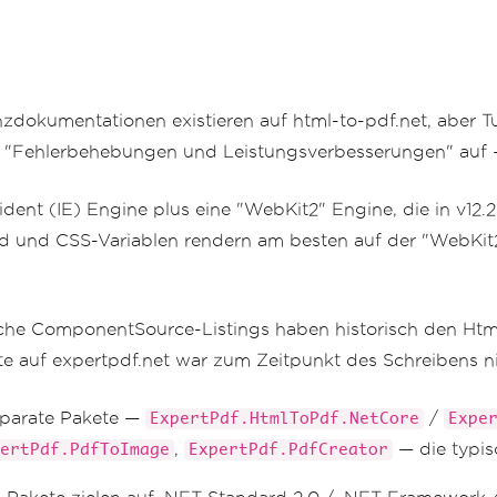
zdokumentationen existieren auf html-to-pdf.net, aber Tu
sten "Fehlerbehebungen und Leistungsverbesserungen" auf
rident (IE) Engine plus eine "WebKit2" Engine, die in v1
id und CSS-Variablen rendern am besten auf der "WebKit
che ComponentSource-Listings haben historisch den Htm
eite auf expertpdf.net war zum Zeitpunkt des Schreibens n
eparate Pakete —
/
ExpertPdf.HtmlToPdf.NetCore
Expe
,
— die typis
ertPdf.PdfToImage
ExpertPdf.PdfCreator