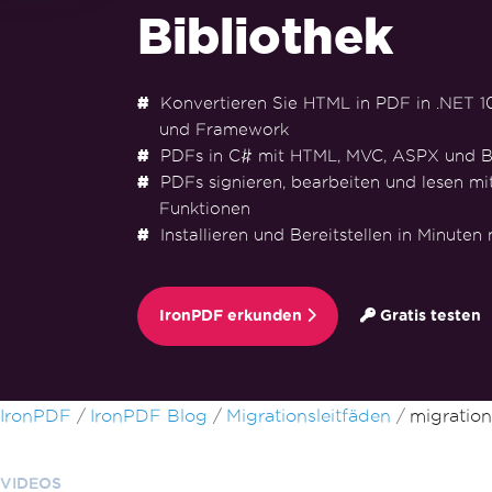
Bibliothek
Konvertieren Sie HTML in PDF in .NET 10, 
und Framework
PDFs in C# mit HTML, MVC, ASPX und B
PDFs signieren, bearbeiten und lesen mi
Funktionen
Installieren und Bereitstellen in Minuten
IronPDF erkunden
Gratis testen
Zum Fußzeileninhalt springen
IronPDF
IronPDF Blog
Migrationsleitfäden
migratio
VIDEOS