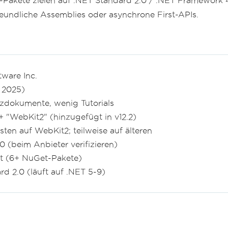
-Pakete zielen auf .NET Standard 2.0 / .NET Framework 4
freundliche Assemblies oder asynchrone First-APIs.
tware Inc.
r 2025)
zdokumente, wenig Tutorials
 + "WebKit2" (hinzugefügt in v12.2)
ten auf WebKit2; teilweise auf älteren
 (beim Anbieter verifizieren)
t (6+ NuGet-Pakete)
d 2.0 (läuft auf .NET 5-9)