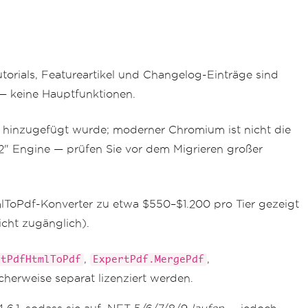
torials, Featureartikel und Changelog-Einträge sind
 — keine Hauptfunktionen.
2.2 hinzugefügt wurde; moderner Chromium ist nicht die
2" Engine — prüfen Sie vor dem Migrieren großer
lToPdf-Konverter zu etwa $550–$1.200 pro Tier gezeigt
icht zugänglich).
,
,
rtPdfHtmlToPdf
ExpertPdf.MergePdf
cherweise separat lizenziert werden.