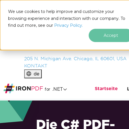
IRON
SOFTWARE
We use cookies to help improve and customize your
PRODUKTE
browsing experience and interaction with our company. To
find out more, see our
UNTERNEHMEN
Privacy Policy.
LÖSUNGEN
Accept
RESSOURCEN
ÜBER UNS
205 N. Michigan Ave. Chicago, IL 60601, USA
KONTAKT
de
Startseite
.NET
for
Die C# PDF-