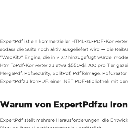
ExpertPdf ist ein kommerzieller HTML-zu-PDF-Konverter f
sodass die Suite noch aktiv ausgeliefert wird — die Reibu
"WebKit2" Engine, die in v12.2 hinzugefügt wurde; mode
HtmlToPdf-Konverter zu etwa $550–$1.200 pro Tier gezeigt
MergePdf, PdfSecurity, SplitPdf, PdfToImage, PdfCreator 
ExpertPdfzu IronPDF, einer .NET PDF-Bibliothek mit de
Warum von ExpertPdfzu Iron
ExpertPdf stellt mehrere Herausforderungen, die Entwick