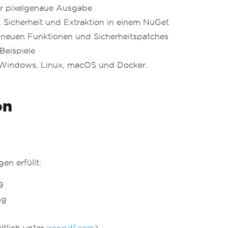
r pixelgenaue Ausgabe
Sicherheit und Extraktion in einem NuGet
 neuen Funktionen und Sicherheitspatches
Beispiele
 Windows, Linux, macOS und Docker.
on
en erfüllt:
9
ng
ltlich unter
ironpdf.com
)