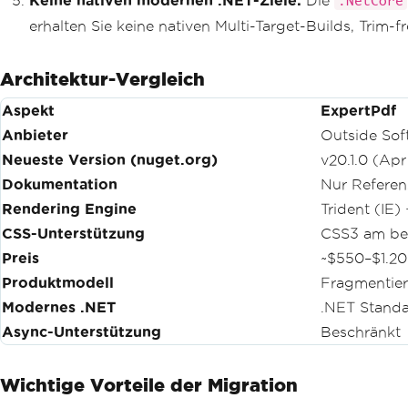
Keine nativen modernen .NET-Ziele:
Die
.NetCore
erhalten Sie keine nativen Multi-Target-Builds, Trim-
Architektur-Vergleich
Aspekt
ExpertPdf
Anbieter
Outside Sof
Neueste Version (nuget.org)
v20.1.0 (Ap
Dokumentation
Nur Referen
Rendering Engine
Trident (IE)
CSS-Unterstützung
CSS3 am bes
Preis
~$550–$1.200
Produktmodell
Fragmentier
Modernes .NET
.NET Standar
Async-Unterstützung
Beschränkt
Wichtige Vorteile der Migration