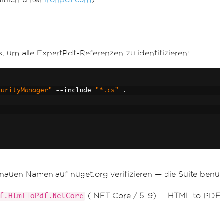
, um alle ExpertPdf-Referenzen zu identifizieren:
curityManager"
--
include
=
"*.cs"
.
auen Namen auf nuget.org verifizieren — die Suite benut
(.NET Core / 5-9) — HTML to PD
f.HtmlToPdf.NetCore