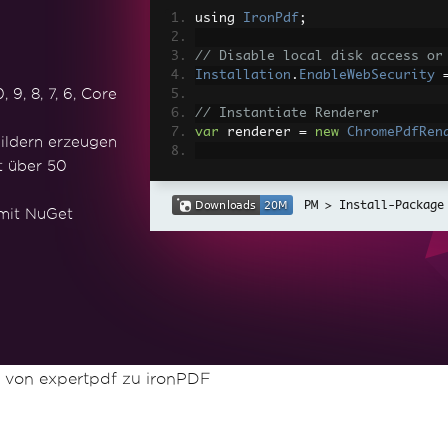
using 
IronPdf
;
// Disable local disk access or
Installation
.
EnableWebSecurity
9, 8, 7, 6, Core
// Instantiate Renderer
var
 renderer 
=
new
ChromePdfRen
ildern erzeugen
t über 50
// Create a PDF from a HTML str
var
 pdf 
=
 renderer
.
RenderHtmlAs
Install-Package
 mit NuGet
// Export to a file or Stream
pdf
.
SaveAs
(
"output.pdf"
);
// Advanced Example with HTML A
// Load external html assets: I
// An optional BasePath 'C:\site
load assets from
var
 myAdvancedPdf 
=
 renderer
.
Re
n von expertpdf zu ironPDF
g'>"
,
@"C:\site\assets\"
);
myAdvancedPdf
.
SaveAs
(
"html-with