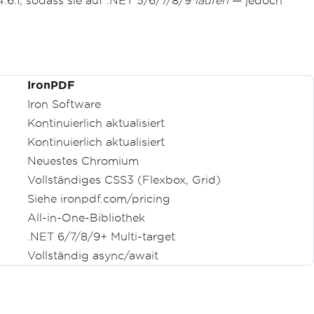
.6.1, sodass sie auf .NET 5/6/7/8/9
laufen
— jedoch
IronPDF
Iron Software
Kontinuierlich aktualisiert
Kontinuierlich aktualisiert
Neuestes Chromium
Vollständiges CSS3 (Flexbox, Grid)
Siehe ironpdf.com/pricing
All-in-One-Bibliothek
.NET 6/7/8/9+ Multi-target
Vollständig async/await