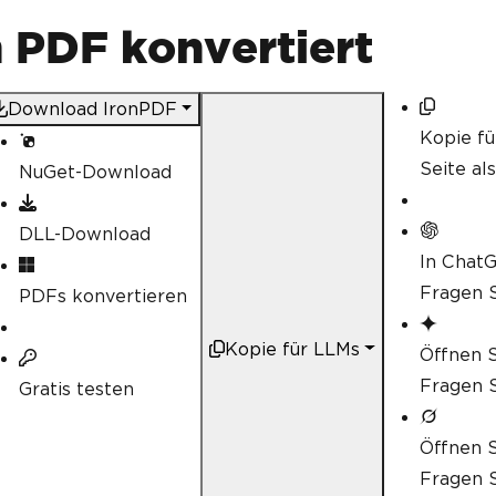
 PDF konvertiert
Download IronPDF
Kopie f
Seite al
NuGet-Download
DLL-Download
In Chat
Fragen S
PDFs konvertieren
Kopie für LLMs
Öffnen S
Fragen S
Gratis testen
Öffnen S
Fragen S