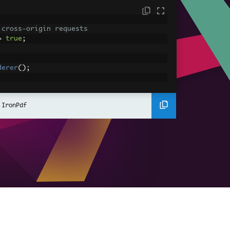
 cross-origin requests
=
true
;
derer
();
ing using C#
Pdf
(
"<h1>Hello World</h1>"
);
 IronPdf
ssets
mages, CSS and JavaScript.
\assets\' is set as the file location to 
nderHtmlAsPdf
(
"<img src='icons/iron.pn
-assets.pdf"
);