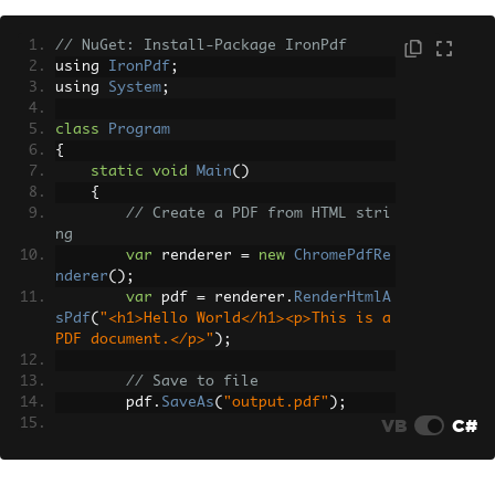
successfully!"
);
}
// NuGet: Install-Package IronPdf
}
using 
IronPdf
;
using 
System
;
class
Program
{
static
void
Main
()
{
// Create a PDF from HTML stri
ng
var
 renderer 
=
new
ChromePdfRe
nderer
();
var
 pdf 
=
 renderer
.
RenderHtmlA
sPdf
(
"<h1>Hello World</h1><p>This is a 
PDF document.</p>"
);
// Save to file
        pdf
.
SaveAs
(
"output.pdf"
);
VB
C#
Console
.
WriteLine
(
"PDF created 
successfully!"
);
}