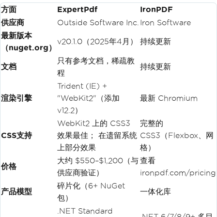
方面
ExpertPdf
IronPDF
供应商
Outside Software Inc.
Iron Software
最新版本
v20.1.0（2025年4月）
持续更新
（nuget.org）
只有参考文档，稀疏教
文档
持续更新
程
Trident (IE) +
渲染引擎
"WebKit2"（添加
最新 Chromium
v12.2）
WebKit2 上的 CSS3
完整的
CSS支持
效果最佳； 在遗留系统
CSS3（Flexbox、网
上部分效果
格）
大约 $550–$1,200（与
查看
价格
供应商验证）
ironpdf.com/pricing
碎片化（6+ NuGet
产品模型
一体化库
包）
.NET Standard
.NET 6/7/8/9+ 多目