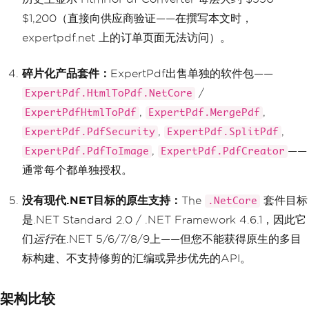
$1,200（直接向供应商验证——在撰写本文时，
expertpdf.net 上的订单页面无法访问）。
碎片化产品套件：
ExpertPdf出售单独的软件包——
/
ExpertPdf.HtmlToPdf.NetCore
,
,
ExpertPdfHtmlToPdf
ExpertPdf.MergePdf
,
,
ExpertPdf.PdfSecurity
ExpertPdf.SplitPdf
,
——
ExpertPdf.PdfToImage
ExpertPdf.PdfCreator
通常每个都单独授权。
没有现代.NET目标的原生支持：
The
套件目标
.NetCore
是.NET Standard 2.0 / .NET Framework 4.6.1，因此它
们
运行
在.NET 5/6/7/8/9上——但您不能获得原生的多目
标构建、不支持修剪的汇编或异步优先的API。
架构比较