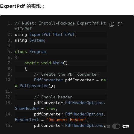
ExpertPdf 的实现：
// NuGet: Install-Package ExpertPdf.Ht
mlToPdf
using 
ExpertPdf
.
HtmlToPdf
;
using 
System
;
class
Program
{
static
void
Main
()
{
// Create the PDF converter
PdfConverter
 pdfConverter 
=
ne
w
PdfConverter
();
// Enable header
        pdfConverter
.
PdfHeaderOptions
.
ShowHeader
=
true
;
        pdfConverter
.
PdfHeaderOptions
.
HeaderText
=
"Document Header"
;
VB
C#
        pdfConverter
.
PdfHeaderOptions
.
HeaderTextAlignment
=
HorizontalTextAl