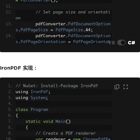
w
PdfConverter
();
// Set page size and orientati
on
        pdfConverter
.
PdfDocumentOption
s
.
PdfPageSize
=
PdfPageSize
.
A4
;
        pdfConverter
.
PdfDocumentOption
VB
C#
s
.
PdfPageOrientation
=
PdfPageOrientat
ion
.
Portrait
;
// Convert URL to PDF
byte
[]
 pdfBytes 
=
 pdfConverte
IronPDF 实现：
r
.
GetPdfBytesFromUrl
(
"https://www.exam
ple.com"
);
// NuGet: Install-Package IronPdf
// Save to file
using 
IronPdf
;
System
.
IO
.
File
.
WriteAllBytes
using 
System
;
(
"webpage.pdf"
,
 pdfBytes
);
class
Program
Console
.
WriteLine
(
"PDF from UR
{
L created successfully!"
);
static
void
Main
()
}
{
}
// Create a PDF renderer
var
 renderer 
=
new
ChromePdfRe