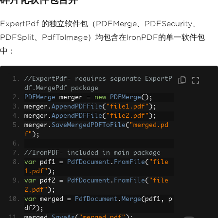
ExpertPdf 的独立软件包（PDFMerge、PDFSecurity、
PDFSplit、PdfToImage）均包含在IronPDF的单一软件包
中：
//ExpertPdf- requires separate ExpertP
df.MergePdf package
PDFMerge
 merger 
=
new
PDFMerge
();
merger
.
AppendPDFFile
(
"file1.pdf"
);
merger
.
AppendPDFFile
(
"file2.pdf"
);
merger
.
SaveMergedPDFToFile
(
"merged.pd
f"
);
//IronPDF- included in main package
var
 pdf1 
=
PdfDocument
.
FromFile
(
"file
1.pdf"
);
var
 pdf2 
=
PdfDocument
.
FromFile
(
"file
2.pdf"
);
var
 merged 
=
PdfDocument
.
Merge
(
pdf1
,
 p
df2
);
merged
.
SaveAs
(
"merged.pdf"
);