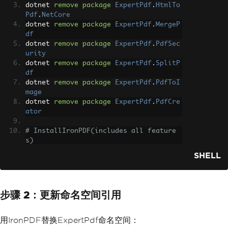
dotnet 
remove
package
ExpertPdf
.
HtmlTo
Pdf
.
NetCore
dotnet 
remove
package
ExpertPdf
.
MergeP
df
dotnet 
remove
package
ExpertPdf
.
PdfSec
urity
dotnet 
remove
package
ExpertPdf
.
SplitP
df
dotnet 
remove
package
ExpertPdf
.
PdfToI
mage
dotnet 
remove
package
ExpertPdf
.
PdfCre
ator
# InstallIronPDF(includes all feature
s)
dotnet 
add
package
IronPdf
SHELL
步骤 2：更新命名空间引用
用IronPDF替换ExpertPdf命名空间：