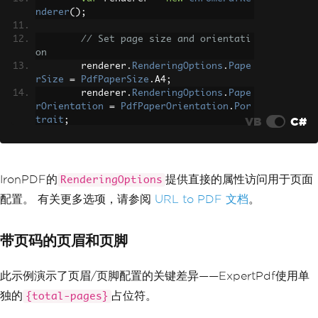
nderer
();
// Set page size and orientati
on
        renderer
.
RenderingOptions
.
Pape
rSize
=
PdfPaperSize
.
A4
;
        renderer
.
RenderingOptions
.
Pape
rOrientation
=
PdfPaperOrientation
.
Por
VB
C#
trait
;
// Convert URL to PDF
var
 pdf 
=
 renderer
.
RenderUrlAs
Pdf
(
"https://www.example.com"
);
IronPDF的
提供直接的属性访问用于页面
RenderingOptions
配置。 有关更多选项，请参阅
URL to PDF 文档
。
// Save to file
        pdf
.
SaveAs
(
"webpage.pdf"
);
带页码的页眉和页脚
Console
.
WriteLine
(
"PDF from UR
L created successfully!"
);
}
此示例演示了页眉/页脚配置的关键差异——ExpertPdf使用单
}
独的
占位符。
{total-pages}