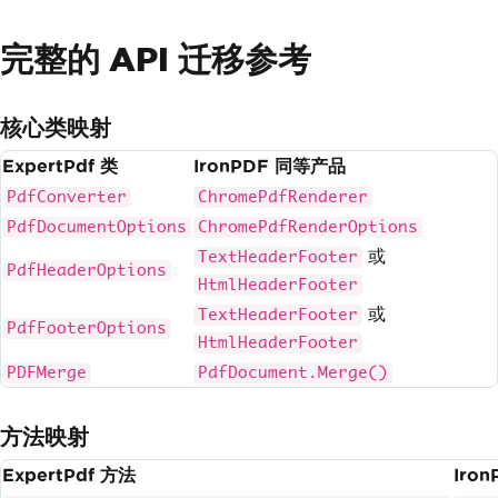
完整的 API 迁移参考
核心类映射
ExpertPdf 类
IronPDF 同等产品
PdfConverter
ChromePdfRenderer
PdfDocumentOptions
ChromePdfRenderOptions
或
TextHeaderFooter
PdfHeaderOptions
HtmlHeaderFooter
或
TextHeaderFooter
PdfFooterOptions
HtmlHeaderFooter
PDFMerge
PdfDocument.Merge()
方法映射
ExpertPdf 方法
Iro