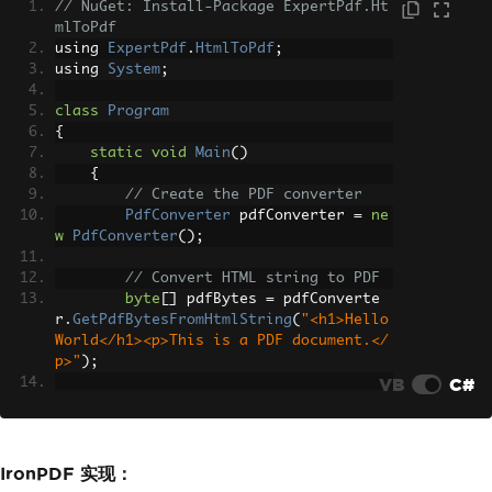
// NuGet: Install-Package ExpertPdf.Ht
mlToPdf
using 
ExpertPdf
.
HtmlToPdf
;
using 
System
;
class
Program
{
static
void
Main
()
{
// Create the PDF converter
PdfConverter
 pdfConverter 
=
ne
w
PdfConverter
();
// Convert HTML string to PDF
byte
[]
 pdfBytes 
=
 pdfConverte
r
.
GetPdfBytesFromHtmlString
(
"<h1>Hello 
World</h1><p>This is a PDF document.</
p>"
);
VB
C#
// Save to file
System
.
IO
.
File
.
WriteAllBytes
(
"output.pdf"
,
 pdfBytes
);
IronPDF 实现：
Console
.
WriteLine
(
"PDF created 