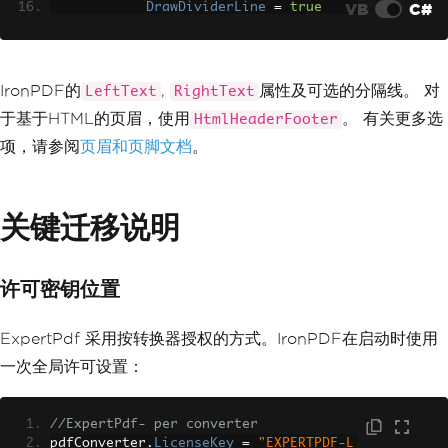
VB
C#
DrawDividerLine
=
true
y!"
);
};
}
}
// Configure footer with page 
numbers
IronPDF的
,
属性及可选的分隔线。 对
LeftText
RightText
        renderer
.
RenderingOptions
.
Text
于基于HTML的页眉，使用
。 有关更多选
HtmlHeaderFooter
Footer
=
new
TextHeaderFooter
()
{
项，请参阅
页眉和页脚文档
。
RightText
=
"Page {page} o
f {total-pages}"
,
DrawDividerLine
=
true
关键迁移说明
};
// Convert HTML file to PDF
var
 pdf 
=
 renderer
.
RenderHtmlF
许可密钥位置
ileAsPdf
(
"input.html"
);
// Save to file
ExpertPdf 采用按转换器授权的方式。IronPDF在启动时使用
        pdf
.
SaveAs
(
"output-with-header
一次全局许可设置：
-footer.pdf"
);
Console
.
WriteLine
(
"PDF with he
//ExpertPdf- per converter
aders and footers created successfull
pdfConverter
.
LicenseKey
=
"EXPERTPDF-L
y!"
);