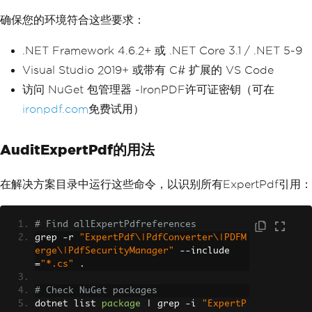
确保您的环境符合这些要求：
.NET Framework 4.6.2+ 或 .NET Core 3.1 / .NET 5-9
Visual Studio 2019+ 或带有 C# 扩展的 VS Code
访问 NuGet 包管理器 -IronPDF许可证密钥（可在
ironpdf.com
免费试用）
AuditExpertPdf的用法
在解决方案目录中运行这些命令，以识别所有ExpertPdf引用：
# Find allExpertPdfreferences
grep 
-
r 
"ExpertPdf\|PdfConverter\|PDFM
erge\|PdfSecurityManager"
--
include
=
"*.cs"
.
# Check NuGet packages
dotnet list 
package
|
 grep 
-
i 
"ExpertP