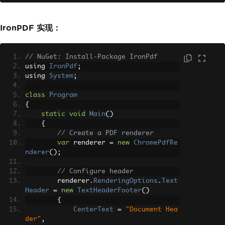
ign
.
Center
;
// Enable footer with page num
IronPDF 实现：
bers
        pdfConverter
.
PdfFooterOptions
.
ShowFooter
=
true
;
// NuGet: Install-Package IronPdf
        pdfConverter
.
PdfFooterOptions
.
using 
IronPdf
;
FooterText
=
"Page &p; of &P;"
;
using 
System
;
        pdfConverter
.
PdfFooterOptions
.
FooterTextAlignment
=
HorizontalTextAl
class
Program
ign
.
Right
;
{
static
void
Main
()
// Convert HTML file to PDF
{
byte
[]
 pdfBytes 
=
 pdfConverte
// Create a PDF renderer
r
.
GetPdfBytesFromHtmlFile
(
"input.htm
var
 renderer 
=
new
ChromePdfRe
l"
);
nderer
();
// Save to file
// Configure header
System
.
IO
.
File
.
WriteAllBytes
        renderer
.
RenderingOptions
.
Text
(
"output-with-header-footer.pdf"
,
 pdfB
Header
=
new
TextHeaderFooter
()
ytes
);
{
CenterText
=
"Document Hea
Console
.
WriteLine
(
"PDF with he
der"
,
aders and footers created successfull