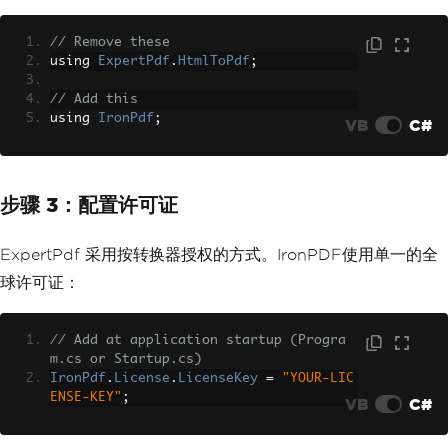
// Remove these
using 
ExpertPdf
.
HtmlToPdf
;
// Add this
using 
IronPdf
;
VB
C#
步骤 3：配置许可证
ExpertPdf 采用按转换器授权的方式。IronPDF使用单一的全
球许可证：
// Add at application startup (Progra
m.cs or Startup.cs)
IronPdf
.
License
.
LicenseKey
=
"YOUR-LIC
ENSE-KEY"
;
VB
C#