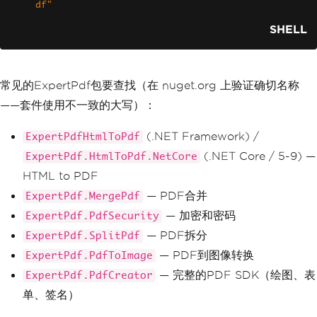
df"
SHELL
常见的ExpertPdf包要查找（在 nuget.org 上验证确切名称
——套件使用不一致的大写）：
(.NET Framework) /
ExpertPdfHtmlToPdf
(.NET Core / 5-9) —
ExpertPdf.HtmlToPdf.NetCore
HTML to PDF
— PDF合并
ExpertPdf.MergePdf
— 加密和密码
ExpertPdf.PdfSecurity
— PDF拆分
ExpertPdf.SplitPdf
— PDF到图像转换
ExpertPdf.PdfToImage
— 完整的PDF SDK（绘图、表
ExpertPdf.PdfCreator
单、签名）