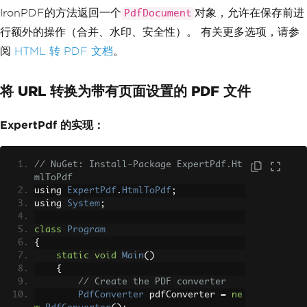
}
IronPDF的方法返回一个
对象，允许在保存前进
PdfDocument
行额外的操作（合并、水印、安全性）。 有关更多选项，请参
阅
HTML 转 PDF 文档
。
将 URL 转换为带有页面设置的 PDF 文件
ExpertPdf 的实现：
// NuGet: Install-Package ExpertPdf.Ht
mlToPdf
using 
ExpertPdf
.
HtmlToPdf
;
using 
System
;
class
Program
{
static
void
Main
()
{
// Create the PDF converter
PdfConverter
 pdfConverter 
=
ne