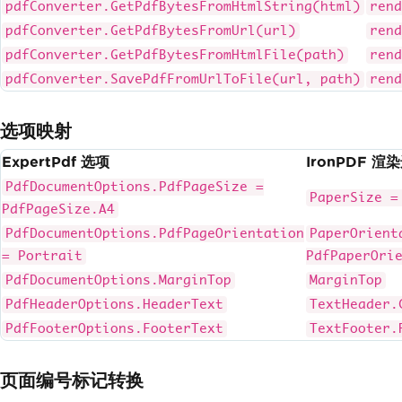
pdfConverter.GetPdfBytesFromHtmlString(html)
rend
pdfConverter.GetPdfBytesFromUrl(url)
rend
pdfConverter.GetPdfBytesFromHtmlFile(path)
rend
pdfConverter.SavePdfFromUrlToFile(url, path)
rend
选项映射
ExpertPdf 选项
IronPDF 渲
PdfDocumentOptions.PdfPageSize =
PaperSize =
PdfPageSize.A4
PdfDocumentOptions.PdfPageOrientation
PaperOrient
= Portrait
PdfPaperOri
PdfDocumentOptions.MarginTop
MarginTop
PdfHeaderOptions.HeaderText
TextHeader.
PdfFooterOptions.FooterText
TextFooter.
页面编号标记转换