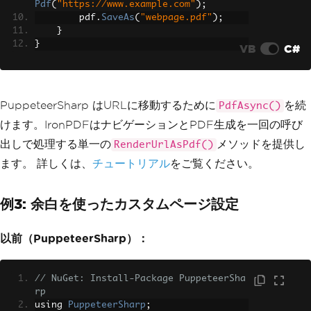
Pdf
(
"https://www.example.com"
);
        pdf
.
SaveAs
(
"webpage.pdf"
);
}
}
VB
C#
PuppeteerSharp はURLに移動するために
を続
PdfAsync()
けます。IronPDFはナビゲーションとPDF生成を一回の呼び
出しで処理する単一の
メソッドを提供し
RenderUrlAsPdf()
ます。 詳しくは、
チュートリアル
をご覧ください。
例3: 余白を使ったカスタムページ設定
以前（PuppeteerSharp）：
// NuGet: Install-Package PuppeteerSha
rp
using 
PuppeteerSharp
;