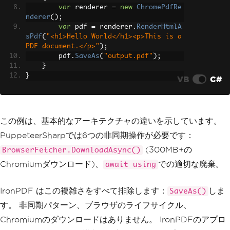
var
 renderer 
=
new
ChromePdfRe
nderer
();
var
 pdf 
=
 renderer
.
RenderHtmlA
sPdf
(
"<h1>Hello World</h1><p>This is a 
PDF document.</p>"
);
        pdf
.
SaveAs
(
"output.pdf"
);
}
}
VB
C#
この例は、基本的なアーキテクチャの違いを示しています。
PuppeteerSharpでは6つの非同期操作が必要です：
(300MB+の
BrowserFetcher.DownloadAsync()
Chromiumダウンロード)、
での適切な廃棄。
await using
IronPDF はこの複雑さをすべて排除します：
しま
SaveAs()
す。 非同期パターン、ブラウザのライフサイクル、
Chromiumのダウンロードはありません。 IronPDFのアプロ