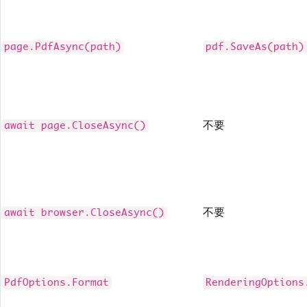
page.PdfAsync(path)
pdf.SaveAs(path)
不要
await page.CloseAsync()
不要
await browser.CloseAsync()
PdfOptions.Format
RenderingOptions