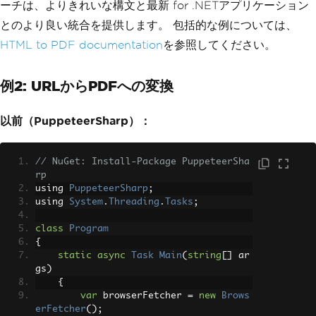
ーチは、よりきれいな構文と最新 for .NETアプリケーション
とのより良い統合を提供します。 包括的な例については、
HTML to PDF documentation
を参照してください。
例2: URLからPDFへの変換
以前（PuppeteerSharp）：
// NuGet: Install-Package PuppeteerSha
rp
using 
PuppeteerSharp
;
using 
System
.
Threading
.
Tasks
;
class
Program
{
static
async
Task
Main
(
string
[]
 ar
gs
)
{
var
 browserFetcher 
=
new
Brows
erFetcher
();