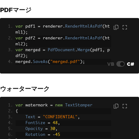
PDFマージ
var
 pdf1 
=
 renderer
.
RenderHtmlAsPdf
(
ht
ml1
);
var
 pdf2 
=
 renderer
.
RenderHtmlAsPdf
(
ht
ml2
);
var
 merged 
=
PdfDocument
.
Merge
(
pdf1
,
 p
df2
);
merged
.
SaveAs
(
"merged.pdf"
);
VB
C#
ウォーターマーク
var
 watermark 
=
new
TextStamper
{
Text
=
"CONFIDENTIAL"
,
FontSize
=
48
,
Opacity
=
30
,
Rotation
=
-
45