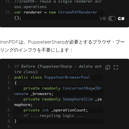
//IronPDF- reuse a single renderer acr
oss operations
var
 renderer 
=
new
ChromePdfRenderer
VB
C#
();
for
(
int
 i 
=
0
;
 i 
<
1000
;
 i
++)
{
var
 pdf 
=
 renderer
.
RenderHtmlAsPdf
(
$
"<h1>Document {i}</h1>"
);
IronPDFは、PuppeteerSharpが必要とするブラウザ・プー
    pdf
.
SaveAs
(
$
"doc_{i}.pdf"
);
リングのインフラを不要にします：
// Memory managed automatically
}
// Before (PuppeteerSharp - delete ent
ire class)
public
class
PuppeteerBrowserPool
{
private
readonly
ConcurrentBag
<
IBr
owser
>
 _browsers
;
private
readonly
SemaphoreSlim
 _se
maphore
;
private
int
 _operationCount
;
// ... recycling logic ...
}