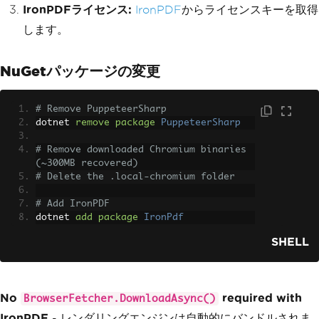
IronPDFライセンス:
IronPDF
からライセンスキーを取得
します。
NuGetパッケージの変更
# Remove PuppeteerSharp
dotnet 
remove
package
PuppeteerSharp
# Remove downloaded Chromium binaries 
(~300MB recovered)
# Delete the .local-chromium folder
# Add IronPDF
dotnet 
add
package
IronPdf
SHELL
No
required with
BrowserFetcher.DownloadAsync()
IronPDF
- レンダリングエンジンは自動的にバンドルされま