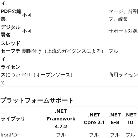
ィ
。
PDFの編
マージ、分割
不可
集
。
プ、編集
デジタル
不可
サポート対象
署名
。
スレッド
セーフテ
制限付き（上流のガイダンスによる）
フル
ィ
ライセン
ス
につい
MIT（オープンソース）
商用ライセン
て
プラットフォームサポート
.NET
.NET
.NET
.NET
ライブラリ
Framework
Core 3.1
6-8
10
4.7.2
IronPDF
フル
フル
フル
フル