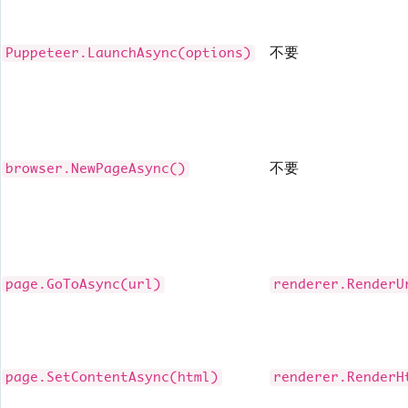
不要
Puppeteer.LaunchAsync(options)
不要
browser.NewPageAsync()
page.GoToAsync(url)
renderer.RenderU
page.SetContentAsync(html)
renderer.RenderH