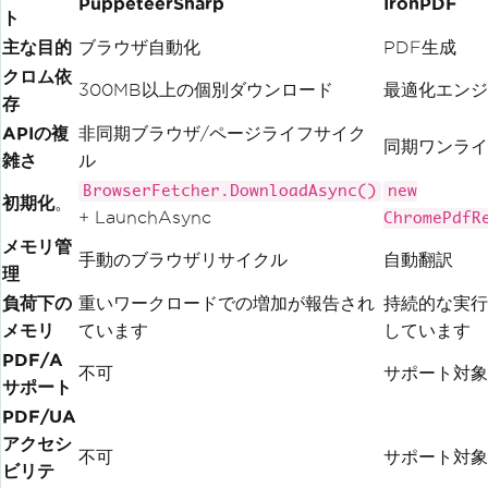
PuppeteerSharp
IronPDF
ト
主な目的
ブラウザ自動化
PDF生成
クロム依
300MB以上の個別ダウンロード
最適化エンジ
存
APIの複
非同期ブラウザ/ページライフサイク
同期ワンライ
雑さ
ル
BrowserFetcher.DownloadAsync()
new
初期化
。
+ LaunchAsync
ChromePdfR
メモリ管
手動のブラウザリサイクル
自動翻訳
理
負荷下の
重いワークロードでの増加が報告され
持続的な実行
メモリ
ています
しています
PDF/A
不可
サポート対象
サポート
PDF/UA
アクセシ
不可
サポート対象
ビリテ