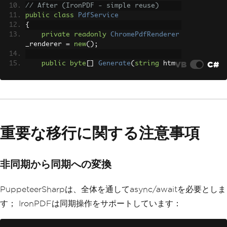
// After (IronPDF - simple reuse)
public
class
PdfService
{
private
readonly
ChromePdfRenderer
_renderer 
=
new
();
VB
C#
public
byte
[]
Generate
(
string
 htm
l
)
{
return
 _renderer
.
RenderHtmlAsP
df
(
html
).
BinaryData
;
}
}
重要な移行に関する注意事項
非同期から同期への変換
PuppeteerSharpは、全体を通してasync/awaitを必要としま
す； IronPDFは同期操作をサポートしています：