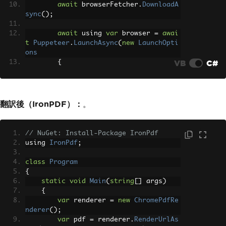
await
 browserFetcher
.
DownloadA
sync
();
await
 using 
var
 browser 
=
awai
t
Puppeteer
.
LaunchAsync
(
new
LaunchOpti
ons
VB
C#
{
Headless
=
true
});
await
 using 
var
 page 
=
await
 b
翻訳後（IronPDF）：
。
rowser
.
NewPageAsync
();
await
 page
.
GoToAsync
(
"https://
www.example.com"
);
// NuGet: Install-Package IronPdf
await
 page
.
PdfAsync
(
"webpage.p
using 
IronPdf
;
df"
);
}
class
Program
}
{
static
void
Main
(
string
[]
 args
)
{
var
 renderer 
=
new
ChromePdfRe
nderer
();
var
 pdf 
=
 renderer
.
RenderUrlAs