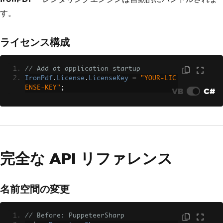
す。
ライセンス構成
// Add at application startup
IronPdf
.
License
.
LicenseKey
=
"YOUR-LIC
ENSE-KEY"
;
VB
C#
完全な API リファレンス
名前空間の変更
// Before: PuppeteerSharp