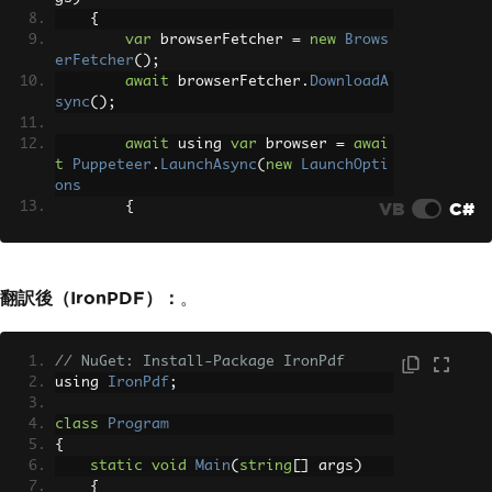
{
var
 browserFetcher 
=
new
Brows
erFetcher
();
await
 browserFetcher
.
DownloadA
sync
();
await
 using 
var
 browser 
=
awai
t
Puppeteer
.
LaunchAsync
(
new
LaunchOpti
ons
VB
C#
{
Headless
=
true
});
await
 using 
var
 page 
=
await
 b
翻訳後（IronPDF）：
。
rowser
.
NewPageAsync
();
await
 page
.
SetContentAsync
(
"<h
1>Hello World</h1><p>This is a PDF doc
// NuGet: Install-Package IronPdf
ument.</p>"
);
using 
IronPdf
;
await
 page
.
PdfAsync
(
"output.pd
f"
);
class
Program
}
{
}
static
void
Main
(
string
[]
 args
)
{