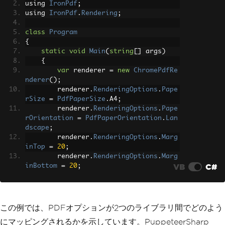
using 
IronPdf
;
entation and margins.</p>"
);
using 
IronPdf
.
Rendering
;
await
 page
.
PdfAsync
(
"custom.pd
class
Program
f"
,
new
PdfOptions
{
{
static
void
Main
(
string
[]
 args
)
Format
=
PaperFormat
.
A4
,
{
Landscape
=
true
,
var
 renderer 
=
new
ChromePdfRe
MarginOptions
=
new
Margin
nderer
();
Options
        renderer
.
RenderingOptions
.
Pape
{
rSize
=
PdfPaperSize
.
A4
;
Top
=
"20mm"
,
        renderer
.
RenderingOptions
.
Pape
Bottom
=
"20mm"
,
rOrientation
=
PdfPaperOrientation
.
Lan
Left
=
"20mm"
,
dscape
;
Right
=
"20mm"
        renderer
.
RenderingOptions
.
Marg
}
inTop
=
20
;
});
        renderer
.
RenderingOptions
.
Marg
}
VB
C#
inBottom
=
20
;
}
        renderer
.
RenderingOptions
.
Marg
inLeft
=
20
;
        renderer
.
RenderingOptions
.
Marg
inRight
=
20
;
この例では、PDFオプションが2つのライブラリ間でどのよう
にマッピングされるかを示しています。PuppeteerSharp
var
 pdf 
=
 renderer
.
RenderHtmlA