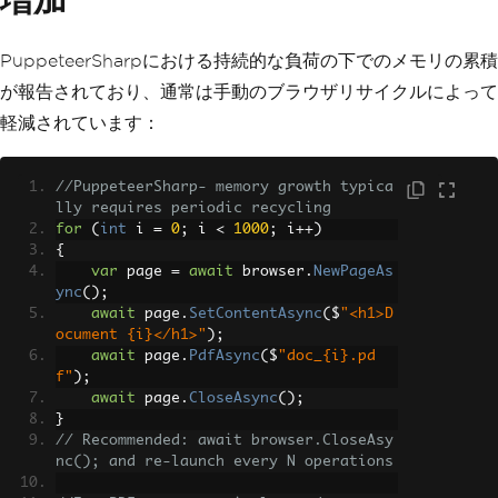
PuppeteerSharpにおける持続的な負荷の下でのメモリの累積
が報告されており、通常は手動のブラウザリサイクルによって
軽減されています：
//PuppeteerSharp- memory growth typica
lly requires periodic recycling
for
(
int
 i 
=
0
;
 i 
<
1000
;
 i
++)
{
var
 page 
=
await
 browser
.
NewPageAs
ync
();
await
 page
.
SetContentAsync
(
$
"<h1>D
ocument {i}</h1>"
);
await
 page
.
PdfAsync
(
$
"doc_{i}.pd
f"
);
await
 page
.
CloseAsync
();
}
// Recommended: await browser.CloseAsy
nc(); and re-launch every N operations