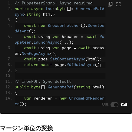
// PuppeteerSharp: Async required
public
async
Task
<
byte
[]>
GeneratePdfA
sync
(
string
 html
)
{
await
new
BrowserFetcher
().
Downloa
dAsync
();
await
 using 
var
 browser 
=
await
Pu
ppeteer
.
LaunchAsync
(...);
await
 using 
var
 page 
=
await
 brows
er
.
NewPageAsync
();
await
 page
.
SetContentAsync
(
html
);
return
await
 page
.
PdfDataAsync
();
}
// IronPDF: Sync default
public
byte
[]
GeneratePdf
(
string
 html
)
{
var
 renderer 
=
new
ChromePdfRender
VB
C#
er
();
return
 renderer
.
RenderHtmlAsPdf
(
ht
ml
).
BinaryData
;
}
マージン単位の変換