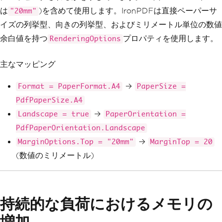
sPdf
(
"<h1>Custom PDF</h1><p>With lands
は
)を含めて使用します。IronPDFは直接ペーパーサ
"20mm"
cape orientation and margins.</p>"
);
イズの列挙型、向きの列挙型、およびミリメートル単位の数値
        pdf
.
SaveAs
(
"custom.pdf"
);
}
余白値を持つ
プロパティを使用します。
RenderingOptions
}
主なマッピング
→
Format = PaperFormat.A4
PaperSize =
PdfPaperSize.A4
→
Landscape = true
PaperOrientation =
PdfPaperOrientation.Landscape
→
MarginOptions.Top = "20mm"
MarginTop = 20
(数値のミリメートル)
持続的な負荷におけるメモリの
増加