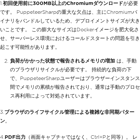
1.
初回使用前に300MB以上のChromiumダウンロード
が必要
です。 PuppeteerSharpの重大な欠点は、主にChromiumバ
イナリをバンドルしているため、デプロイメントサイズが大き
いことです。 この膨大なサイズはDockerイメージを肥大化さ
せ、サーバーレス環境におけるコールドスタートの問題を引き
起こす可能性があります。
負荷がかかった状態で報告されるメモリの増加
は、手動
のブラウザリサイクルが必要です。 持続的な負荷の下
で、PuppeteerSharpユーザーはブラウザーインスタンス
間でメモリの累積が報告されており、通常は手動のプロセ
ス再利用によって対処されています。
3.
ブラウザのライフサイクル管理による複雑な非同期パター
ン
。
4.
PDF出力
（画面キャプチャではなく、Ctrl+Pと同等）。 レ