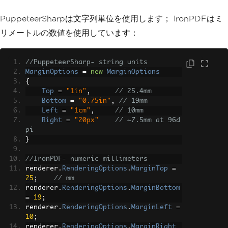
// Or async when needed
public
async
Task
<
byte
[]>
GeneratePdfA
PuppeteerSharpは文字列単位を使用します； IronPDFはミ
sync
(
string
 html
)
{
リメートルの数値を使用しています：
var
 renderer 
=
new
ChromePdfRender
er
();
var
 pdf 
=
await
 renderer
.
RenderHtm
//PuppeteerSharp- string units
lAsPdfAsync
(
html
);
MarginOptions
=
new
MarginOptions
return
 pdf
.
BinaryData
;
{
}
Top
=
"1in"
,
// 25.4mm
Bottom
=
"0.75in"
,
// 19mm
Left
=
"1cm"
,
// 10mm
Right
=
"20px"
// ~7.5mm at 96d
pi
}
//IronPDF- numeric millimeters
renderer
.
RenderingOptions
.
MarginTop
=
25
;
// mm
renderer
.
RenderingOptions
.
MarginBottom
=
19
;
renderer
.
RenderingOptions
.
MarginLeft
=
10
;
renderer
.
RenderingOptions
.
MarginRight