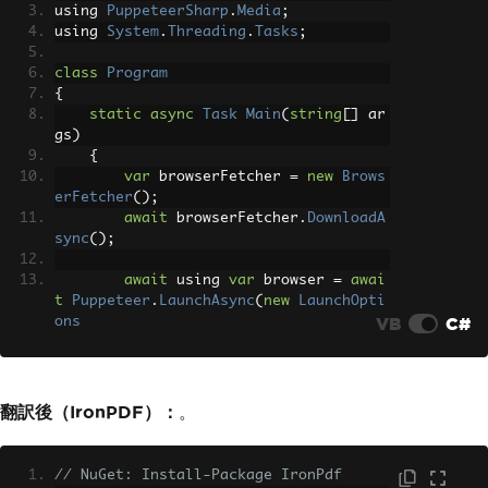
using 
PuppeteerSharp
.
Media
;
using 
System
.
Threading
.
Tasks
;
class
Program
{
static
async
Task
Main
(
string
[]
 ar
gs
)
{
var
 browserFetcher 
=
new
Brows
erFetcher
();
await
 browserFetcher
.
DownloadA
sync
();
await
 using 
var
 browser 
=
awai
t
Puppeteer
.
LaunchAsync
(
new
LaunchOpti
VB
C#
ons
{
Headless
=
true
});
翻訳後（IronPDF）：
。
await
 using 
var
 page 
=
await
 b
rowser
.
NewPageAsync
();
await
 page
.
SetContentAsync
(
"<h
// NuGet: Install-Package IronPdf
1>Custom PDF</h1><p>With landscape ori