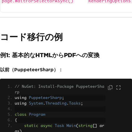
page.WaitForSelectorAsync()
RenderingOptions
コード移行の例
例1: 基本的なHTMLからPDFへの変換
以前（PuppeteerSharp）：
// NuGet: Install-Package PuppeteerSha
rp
using 
PuppeteerSharp
;
using 
System
.
Threading
.
Tasks
;
class
Program
{
static
async
Task
Main
(
string
[]
 ar
gs
)