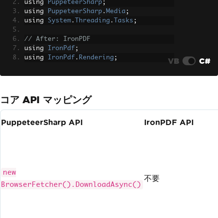
using 
PuppeteerSharp
;
using 
PuppeteerSharp
.
Media
;
using 
System
.
Threading
.
Tasks
;
// After: IronPDF
using 
IronPdf
;
using 
IronPdf
.
Rendering
;
VB
C#
コア API マッピング
PuppeteerSharp API
IronPDF API
new
不要
BrowserFetcher().DownloadAsync()