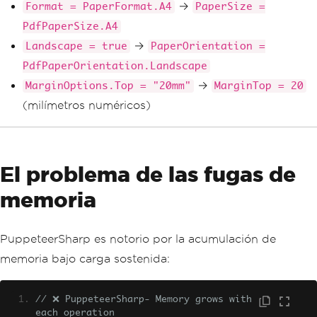
→
Format = PaperFormat.A4
PaperSize =
PdfPaperSize.A4
→
Landscape = true
PaperOrientation =
PdfPaperOrientation.Landscape
→
MarginOptions.Top = "20mm"
MarginTop = 20
(milímetros numéricos)
El problema de las fugas de
memoria
PuppeteerSharp es notorio por la acumulación de
memoria bajo carga sostenida:
// ❌ PuppeteerSharp- Memory grows with 
each operation