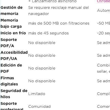
+ Lanzamiento asíncrono
Chrom
Gestión de
Se requiere reciclaje manual del
Autom
memoria
navegador
Memoria
más de 500 MB con filtraciones
~50 MB
bajo carga
Inicio en frío
más de 45 segundos
~20 s
Soporte
No disponible
Se adm
PDF/A
Accesibilidad
No disponible
Se adm
PDF/UA
Edición de
Combin
No disponible
PDF
sellar,
Firmas
No disponible
Se adm
digitales
Seguridad de
Limitado
Compl
hilos
Soporte
Comunidad
Comerc
profesional