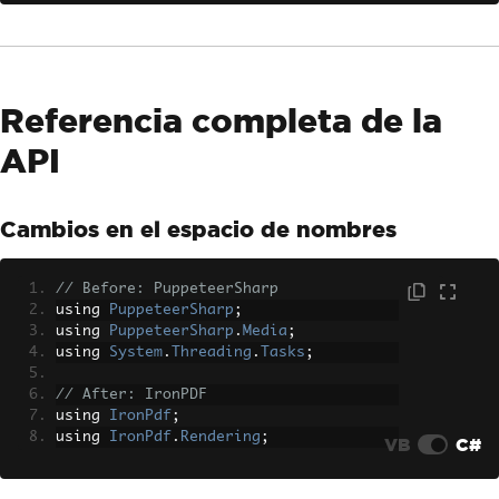
Referencia completa de la
API
Cambios en el espacio de nombres
// Before: PuppeteerSharp
using 
PuppeteerSharp
;
using 
PuppeteerSharp
.
Media
;
using 
System
.
Threading
.
Tasks
;
// After: IronPDF
using 
IronPdf
;
using 
IronPdf
.
Rendering
;
VB
C#