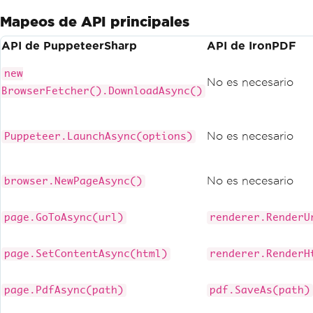
Mapeos de API principales
API de PuppeteerSharp
API de IronPDF
new
No es necesario
BrowserFetcher().DownloadAsync()
No es necesario
Puppeteer.LaunchAsync(options)
No es necesario
browser.NewPageAsync()
page.GoToAsync(url)
renderer.RenderU
page.SetContentAsync(html)
renderer.RenderH
page.PdfAsync(path)
pdf.SaveAs(path)