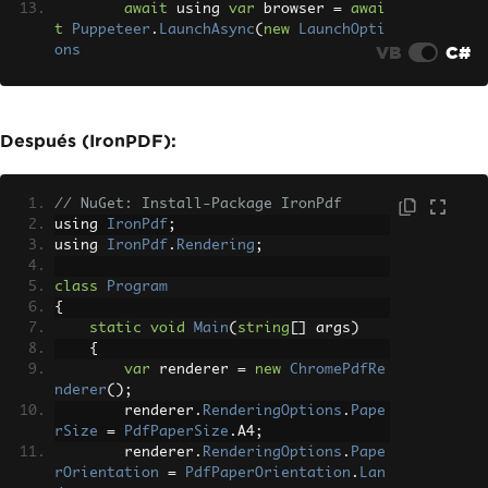
await
 using 
var
 browser 
=
awai
t
Puppeteer
.
LaunchAsync
(
new
LaunchOpti
VB
C#
ons
{
Headless
=
true
});
Después (IronPDF):
await
 using 
var
 page 
=
await
 b
rowser
.
NewPageAsync
();
await
 page
.
SetContentAsync
(
"<h
// NuGet: Install-Package IronPdf
1>Custom PDF</h1><p>With landscape ori
using 
IronPdf
;
entation and margins.</p>"
);
using 
IronPdf
.
Rendering
;
await
 page
.
PdfAsync
(
"custom.pd
class
Program
f"
,
new
PdfOptions
{
{
static
void
Main
(
string
[]
 args
)
Format
=
PaperFormat
.
A4
,
{
Landscape
=
true
,
var
 renderer 
=
new
ChromePdfRe
MarginOptions
=
new
Margin
nderer
();
Options
        renderer
.
RenderingOptions
.
Pape
{
rSize
=
PdfPaperSize
.
A4
;
Top
=
"20mm"
,
        renderer
.
RenderingOptions
.
Pape
Bottom
=
"20mm"
,
rOrientation
=
PdfPaperOrientation
.
Lan
Left
=
"20mm"
,