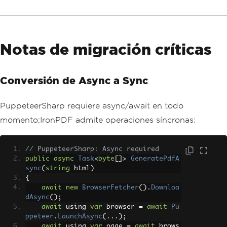
return
 _renderer
.
RenderHtmlAsP
df
(
html
).
BinaryData
;
}
}
Notas de migración críticas
Conversión de Async a Sync
PuppeteerSharp requiere async/await en todo
momento;IronPDF admite operaciones síncronas:
// PuppeteerSharp: Async required
public
async
Task
<
byte
[]>
GeneratePdfA
sync
(
string
 html
)
{
await
new
BrowserFetcher
().
Downloa
dAsync
();
await
 using 
var
 browser 
=
await
Pu
ppeteer
.
LaunchAsync
(...);
await
 using 
var
 page 
=
await
 brows