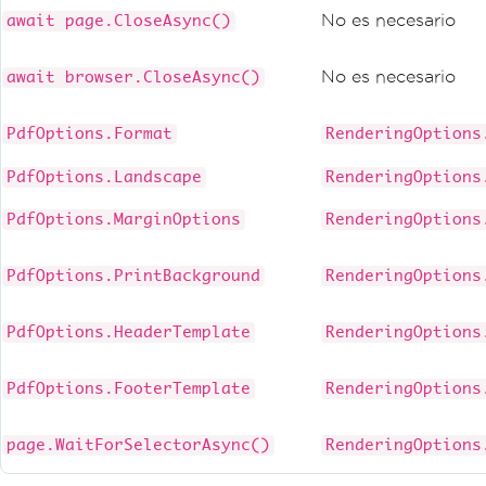
No es necesario
await page.CloseAsync()
No es necesario
await browser.CloseAsync()
PdfOptions.Format
RenderingOptions
PdfOptions.Landscape
RenderingOptions
PdfOptions.MarginOptions
RenderingOptions
PdfOptions.PrintBackground
RenderingOptions
PdfOptions.HeaderTemplate
RenderingOptions
PdfOptions.FooterTemplate
RenderingOptions
page.WaitForSelectorAsync()
RenderingOptions