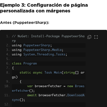
Ejemplo 3: Configuración de página
personalizada con márgenes
Antes (PuppeteerSharp):
// NuGet: Install-Package PuppeteerSha
rp
using 
PuppeteerSharp
;
using 
PuppeteerSharp
.
Media
;
using 
System
.
Threading
.
Tasks
;
class
Program
{
static
async
Task
Main
(
string
[]
 ar
gs
)
{
var
 browserFetcher 
=
new
Brows
erFetcher
();
await
 browserFetcher
.
DownloadA
sync
();