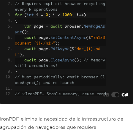
// Requires explicit browser recycling 
every N operations
for
(
int
 i 
=
0
;
 i 
<
1000
;
 i
++)
{
var
 page 
=
await
 browser
.
NewPageAs
ync
();
await
 page
.
SetContentAsync
(
$
"<h1>D
ocument {i}</h1>"
);
await
 page
.
PdfAsync
(
$
"doc_{i}.pd
f"
);
await
 page
.
CloseAsync
();
// Memory 
still accumulates!
}
// Must periodically: await browser.Cl
oseAsync(); and re-launch
VB
C#
// ✅IronPDF- Stable memory, reuse rend
erer
var
 renderer 
=
new
ChromePdfRenderer
();
for
(
int
 i 
=
0
;
 i 
<
1000
;
 i
++)
IronPDF elimina la necesidad de la infraestructura de
{
agrupación de navegadores que requiere
var
 pdf 
=
 renderer
.
RenderHtmlAsPdf