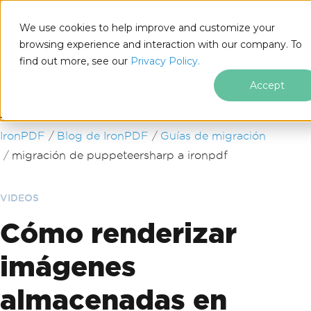
We use cookies to help improve and customize your
browsing experience and interaction with our company. To
find out more, see our
Privacy Policy.
for
.NET
Accept
Saltar al pie de página
IronPDF
Blog de IronPDF
Guías de migración
migración de puppeteersharp a ironpdf
VIDEOS
Cómo renderizar
imágenes
almacenadas en