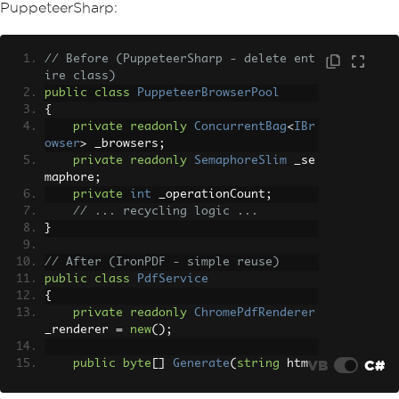
(
$
"<h1>Document {i}</h1>"
);
PuppeteerSharp:
    pdf
.
SaveAs
(
$
"doc_{i}.pdf"
);
// Memory managed automatically
}
// Before (PuppeteerSharp - delete ent
ire class)
public
class
PuppeteerBrowserPool
{
private
readonly
ConcurrentBag
<
IBr
owser
>
 _browsers
;
private
readonly
SemaphoreSlim
 _se
maphore
;
private
int
 _operationCount
;
// ... recycling logic ...
}
// After (IronPDF - simple reuse)
public
class
PdfService
{
private
readonly
ChromePdfRenderer
_renderer 
=
new
();
VB
C#
public
byte
[]
Generate
(
string
 htm
l
)
{