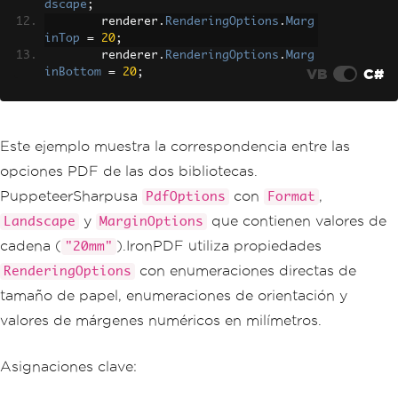
dscape
;
Right
=
"20mm"
        renderer
.
RenderingOptions
.
Marg
}
inTop
=
20
;
});
        renderer
.
RenderingOptions
.
Marg
}
VB
C#
inBottom
=
20
;
}
        renderer
.
RenderingOptions
.
Marg
inLeft
=
20
;
        renderer
.
RenderingOptions
.
Marg
inRight
=
20
;
Este ejemplo muestra la correspondencia entre las
opciones PDF de las dos bibliotecas.
var
 pdf 
=
 renderer
.
RenderHtmlA
sPdf
(
"<h1>Custom PDF</h1><p>With lands
PuppeteerSharpusa
con
,
PdfOptions
Format
cape orientation and margins.</p>"
);
y
que contienen valores de
Landscape
MarginOptions
        pdf
.
SaveAs
(
"custom.pdf"
);
}
cadena (
).IronPDF utiliza propiedades
"20mm"
}
con enumeraciones directas de
RenderingOptions
tamaño de papel, enumeraciones de orientación y
valores de márgenes numéricos en milímetros.
Asignaciones clave: