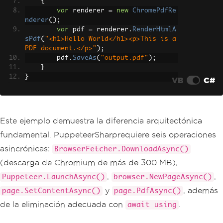
{
var
 renderer 
=
new
ChromePdfRe
nderer
();
var
 pdf 
=
 renderer
.
RenderHtmlA
sPdf
(
"<h1>Hello World</h1><p>This is a 
PDF document.</p>"
);
        pdf
.
SaveAs
(
"output.pdf"
);
}
}
VB
C#
Este ejemplo demuestra la diferencia arquitectónica
fundamental. PuppeteerSharprequiere seis operaciones
asincrónicas:
BrowserFetcher.DownloadAsync()
(descarga de Chromium de más de 300 MB),
,
,
Puppeteer.LaunchAsync()
browser.NewPageAsync()
y
, además
page.SetContentAsync()
page.PdfAsync()
de la eliminación adecuada con
.
await using