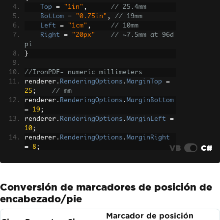
}
Top
=
"1in"
,
// 25.4mm
Bottom
=
"0.75in"
,
// 19mm
Left
=
"1cm"
,
// 10mm
Right
=
"20px"
// ~7.5mm at 96d
pi
}
//IronPDF- numeric millimeters
renderer
.
RenderingOptions
.
MarginTop
=
25
;
// mm
renderer
.
RenderingOptions
.
MarginBottom
=
19
;
renderer
.
RenderingOptions
.
MarginLeft
=
10
;
renderer
.
RenderingOptions
.
MarginRight
VB
C#
=
8
;
Conversión de marcadores de posición de
encabezado/pie
Marcador de posición