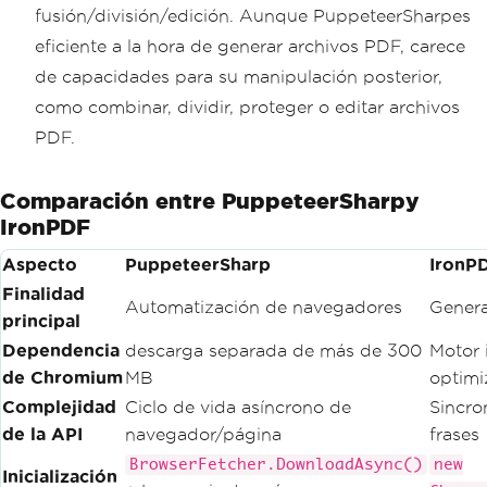
fusión/división/edición. Aunque PuppeteerSharpes
eficiente a la hora de generar archivos PDF, carece
de capacidades para su manipulación posterior,
como combinar, dividir, proteger o editar archivos
PDF.
Comparación entre PuppeteerSharpy
IronPDF
Aspecto
PuppeteerSharp
IronP
Finalidad
Automatización de navegadores
Gener
principal
Dependencia
descarga separada de más de 300
Motor 
de Chromium
MB
optim
Complejidad
Ciclo de vida asíncrono de
Sincro
de la API
navegador/página
frases
BrowserFetcher.DownloadAsync()
new
Inicialización