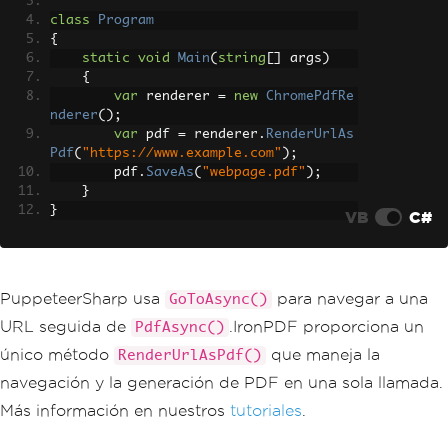
}
class
Program
}
{
static
void
Main
(
string
[]
 args
)
{
var
 renderer 
=
new
ChromePdfRe
nderer
();
var
 pdf 
=
 renderer
.
RenderUrlAs
Pdf
(
"https://www.example.com"
);
        pdf
.
SaveAs
(
"webpage.pdf"
);
}
}
VB
C#
PuppeteerSharp usa
para navegar a una
GoToAsync()
URL seguida de
.IronPDF proporciona un
PdfAsync()
único método
que maneja la
RenderUrlAsPdf()
navegación y la generación de PDF en una sola llamada.
Más información en nuestros
tutoriales
.