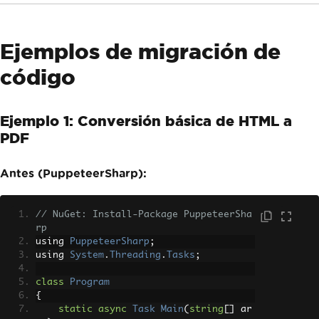
Ejemplos de migración de
código
Ejemplo 1: Conversión básica de HTML a
PDF
Antes (PuppeteerSharp):
// NuGet: Install-Package PuppeteerSha
rp
using 
PuppeteerSharp
;
using 
System
.
Threading
.
Tasks
;
class
Program
{
static
async
Task
Main
(
string
[]
 ar