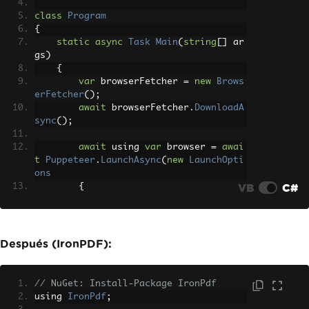
class
Program
{
static
async
Task
Main
(
string
[]
 ar
gs
)
{
var
 browserFetcher 
=
new
Brows
erFetcher
();
await
 browserFetcher
.
DownloadA
sync
();
await
 using 
var
 browser 
=
awai
t
Puppeteer
.
LaunchAsync
(
new
LaunchOpti
ons
VB
C#
{
Headless
=
true
});
await
 using 
var
 page 
=
await
 b
Después (IronPDF):
rowser
.
NewPageAsync
();
await
 page
.
GoToAsync
(
"https://
www.example.com"
);
// NuGet: Install-Package IronPdf
await
 page
.
PdfAsync
(
"webpage.p
using 
IronPdf
;
df"
);