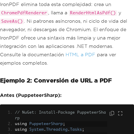
IronPDF elimina toda esta complejidad: crea un
, llama a
y
ChromePdfRenderer
RenderHtmlAsPdf()
. Ni patrones asíncronos, ni ciclo de vida del
SaveAs()
navegador, ni descargas de Chromium. El enfoque de
IronPDF ofrece una sintaxis más limpia y una mejor
integración con las aplicaciones .NET modernas.
Consulte la documentación
HTML a PDF
para ver
ejemplos completos.
Ejemplo 2: Conversión de URL a PDF
Antes (PuppeteerSharp):
// NuGet: Install-Package PuppeteerSha
rp
using 
PuppeteerSharp
;
using 
System
.
Threading
.
Tasks
;