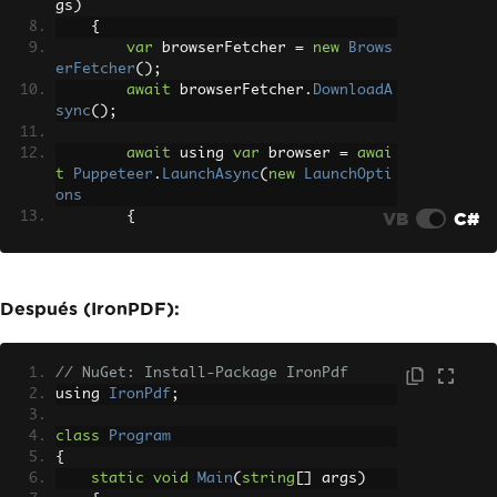
gs
)
{
var
 browserFetcher 
=
new
Brows
erFetcher
();
await
 browserFetcher
.
DownloadA
sync
();
await
 using 
var
 browser 
=
awai
t
Puppeteer
.
LaunchAsync
(
new
LaunchOpti
ons
VB
C#
{
Headless
=
true
});
await
 using 
var
 page 
=
await
 b
Después (IronPDF):
rowser
.
NewPageAsync
();
await
 page
.
SetContentAsync
(
"<h
1>Hello World</h1><p>This is a PDF doc
// NuGet: Install-Package IronPdf
ument.</p>"
);
using 
IronPdf
;
await
 page
.
PdfAsync
(
"output.pd
f"
);
class
Program
}
{
}
static
void
Main
(
string
[]
 args
)