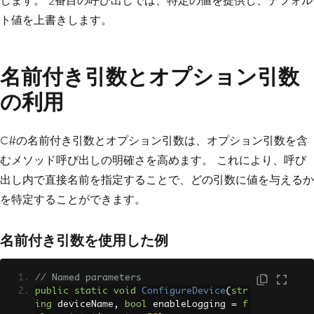
します。 2番目の呼び出しでは、特定の値を提供し、デフォル
ト値を上書きします。
名前付き引数とオプション引数
の利用
C#の名前付き引数とオプション引数は、オプション引数を含
むメソッド呼び出しの明確さを高めます。 これにより、呼び
出し内で直接名前を指定することで、どの引数に値を与えるか
を特定することができます。
名前付き引数を使用した例
// Named parameters
public
static
void
ConfigureDevice
(
str
ing
 deviceName
,
bool
 enableLogging 
=
f