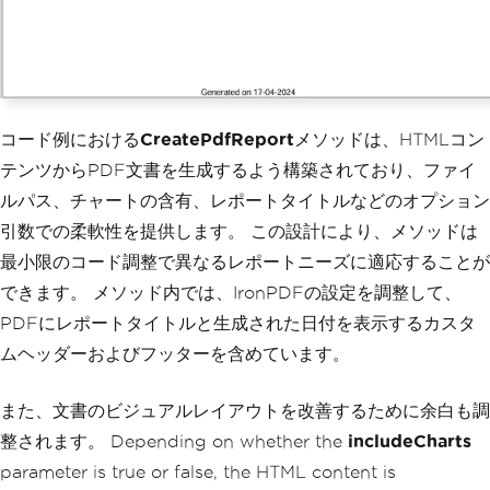
        <head>
            <title>Monthly Report</tit
le>
        </head>
        <body>
            <h1>Monthly Performance Re
コード例における
CreatePdfReport
メソッドは、HTMLコン
port</h1>
            <p>This section contains t
テンツからPDF文書を生成するよう構築されており、ファイ
ext describing the overall performance 
ルパス、チャートの含有、レポートタイトルなどのオプション
for the month.</p>
            <div class='charts'>
引数での柔軟性を提供します。 この設計により、メソッドは
                <h2>Sales Charts</h2>
最小限のコード調整で異なるレポートニーズに適応することが
            </div>
できます。 メソッド内では、IronPDFの設定を調整して、
        </body>
PDFにレポートタイトルと生成された日付を表示するカスタ
        </html>"
;
ムヘッダーおよびフッターを含めています。
// Call the CreatePdfReport me
thod with different parameters
また、文書のビジュアルレイアウトを改善するために余白も調
CreatePdfReport
(
htmlTemplate
,
"BasicReport.pdf"
,
false
,
"Basic Month
整されます。 Depending on whether the
includeCharts
ly Report"
);
parameter is true or false, the HTML content is
CreatePdfReport
(
htmlTemplate
,