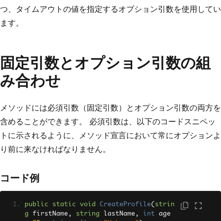
つ、タイムアウトの値を指定するオプション引数を使用してい
ます。
固定引数とオプション引数の組
み合わせ
メソッドには必須引数（固定引数）とオプション引数の両方を
含めることができます。 必須引数は、以下のコードスニペッ
トに示されるように、メソッド宣言において常にオプションよ
り前に来なければなりません。
コード例
public
static
void
CreateProfile
(
strin
g
 firstName
,
string
 lastName
,
int
 age 