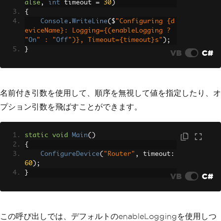
alse
,
int
 timeout 
=
30
)
{
Console
.
WriteLine
(
$
"Configuring {d
eviceName}: Logging={(enableLogging ? 
"
On
" : "
Off
")}, Timeout={timeout}s"
);
}
VB
C#
名前付き引数を使用して、順序を無視して値を指定したり、オ
プション引数を飛ばすことができます。
static
void
Main
()
{
ConfigureDevice
(
"Router"
,
 timeout
:
60
);
}
VB
C#
この呼び出しでは、デフォルトのenableLoggingを使用しつ