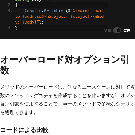
{
Console
.
WriteLine
(
$
"Sending email 
to {address}\nSubject: {subject}\nBod
y: {body}"
);
}
VB
C#
オーバーロード対オプション引
数
メソッドのオーバーロードは、異なるユースケースに対して複
数のメソッドシグネチャを作成することを伴いますが、オプシ
ョン引数を使用することで、単一のメソッドで多様なシナリオ
を処理できます。
コードによる比較