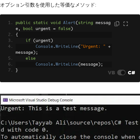
オプション引数を使用した等価なメソッド:
public
static
void
Alert
(
string
 messag
e
,
bool
 urgent 
=
false
)
{
if
(
urgent
)
Console
.
WriteLine
(
"Urgent: "
+
message
);
else
Console
.
WriteLine
(
message
);
}
VB
C#