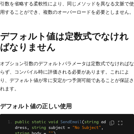
引数を省略する柔軟性により、同じメソッドを異なる文脈で使
用することができ、複数のオーバーロードを必要としません。
デフォルト値は定数式でなけれ
ばなりません
オプション引数のデフォルトパラメータは定数式でなければな
らず、コンパイル時に評価される必要があります。これによ
り、デフォルト値が常に安定かつ予測可能であることが保証さ
れます。
デフォルト値の正しい使用
public
static
void
SendEmail
(
string
 ad
dress
,
string
 subject 
=
"No Subject"
,
string
 body 
=
""
)