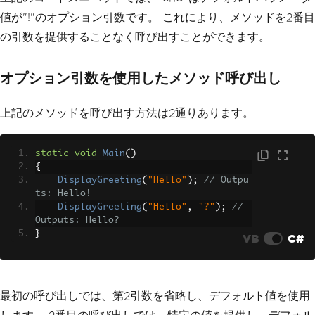
値が"!"のオプション引数です。 これにより、メソッドを2番目
の引数を提供することなく呼び出すことができます。
オプション引数を使用したメソッド呼び出し
上記のメソッドを呼び出す方法は2通りあります。
static
void
Main
()
{
DisplayGreeting
(
"Hello"
);
// Outpu
ts: Hello!
DisplayGreeting
(
"Hello"
,
"?"
);
// 
Outputs: Hello?
}
VB
C#
最初の呼び出しでは、第2引数を省略し、デフォルト値を使用