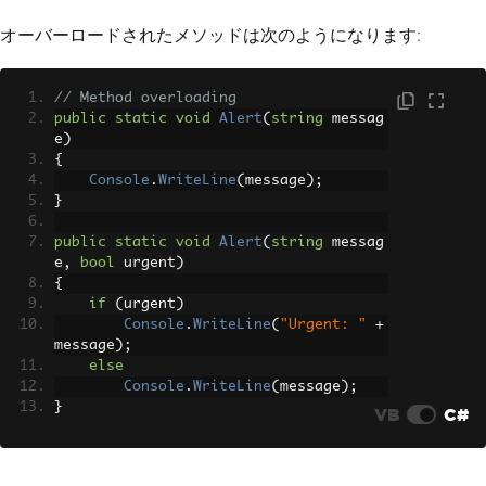
オーバーロードされたメソッドは次のようになります:
// Method overloading
public
static
void
Alert
(
string
 messag
e
)
{
Console
.
WriteLine
(
message
);
}
public
static
void
Alert
(
string
 messag
e
,
bool
 urgent
)
{
if
(
urgent
)
Console
.
WriteLine
(
"Urgent: "
+
message
);
else
Console
.
WriteLine
(
message
);
}
VB
C#