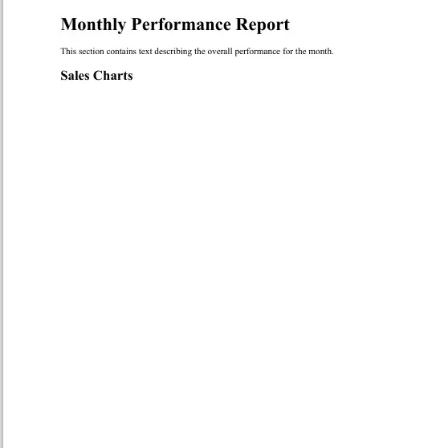
{
// Modify HTML content to 
remove chart sections if not included
            htmlContent 
=
 htmlContent
.
Replace
(
"<div class='charts'></div>"
,
""
);
}
// Render the HTML to PDF
PdfDocument
 pdf 
=
 renderer
.
Ren
derHtmlAsPdf
(
htmlContent
);
// Save the generated PDF to a 
file
        pdf
.
SaveAs
(
filePath
);
Console
.
WriteLine
(
$
"PDF report 
has been created at {filePath}"
);
}
static
void
Main
()
{
License
.
LicenseKey
=
"License-
Key"
;
// Specify the license key if re
quired
string
 htmlTemplate 
=
@"
        <html>