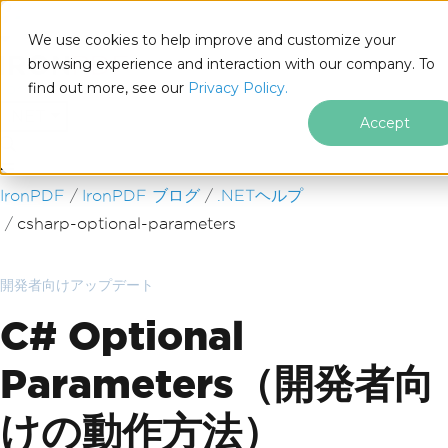
We use cookies to help improve and customize your
browsing experience and interaction with our company. To
find out more, see our
Privacy Policy.
for
.NET
Accept
フッターコンテンツにスキップ
IronPDF
IronPDF ブログ
.NETヘルプ
csharp-optional-parameters
開発者向けアップデート
C# Optional
Parameters（開発者向
けの動作方法）