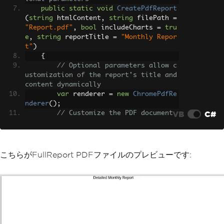
public
static
void
CreatePdfReport
(
string
 htmlContent
,
string
 filePath 
=
"Report.pdf"
,
bool
 includeCharts 
=
tru
e
,
string
 reportTitle 
=
"Monthly Repor
t"
)
{
// Optional parameters allow c
ustomization of the report's title and 
content dynamically
var
 renderer 
=
new
ChromePdfRe
nderer
();
VB
C#
// Customize the PDF document
        renderer
.
RenderingOptions
.
Text
Header
.
CenterText
=
 reportTitle
;
        renderer
.
RenderingOptions
.
Text
Footer
.
CenterText
=
"Generated on "
+
こちらがFullReport PDFファイルのプレビューです:
DateTime
.
Now
.
ToString
(
"dd-MM-yyyy"
);
        renderer
.
RenderingOptions
.
Marg
inTop
=
50
;
// Set the top margin
        renderer
.
RenderingOptions
.
Marg
inBottom
=
50
;
// Set the bottom marg
in
if
(!
includeCharts
)