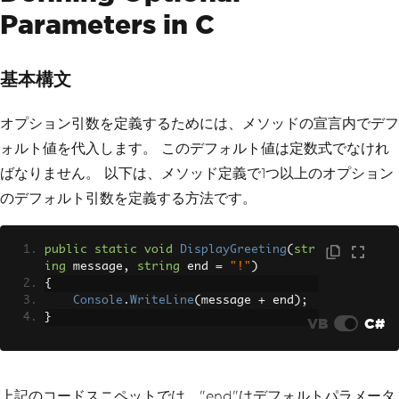
Parameters in C
基本構文
オプション引数を定義するためには、メソッドの宣言内でデフ
ォルト値を代入します。 このデフォルト値は定数式でなけれ
ばなりません。 以下は、メソッド定義で1つ以上のオプション
のデフォルト引数を定義する方法です。
public
static
void
DisplayGreeting
(
str
ing
 message
,
string
 end 
=
"!"
)
{
Console
.
WriteLine
(
message 
+
 end
);
}
VB
C#
上記のコードスニペットでは、"end"はデフォルトパラメータ