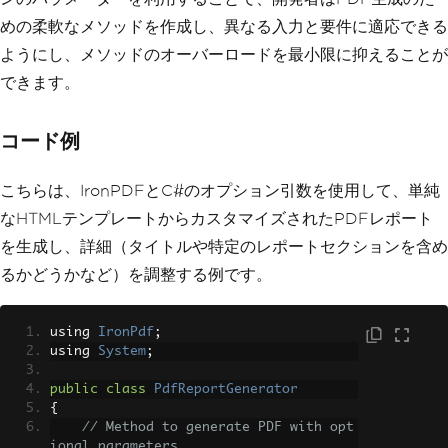
leToPDF.pdf"
);
めの柔軟なメソッドを作成し、異なる入力と要件に適応できる
// 3. Convert URL to PDF
ようにし、メソッドのオーバーロードを最小限に抑えることが
var
 url 
=
"http://ironpdf.co
できます。
m"
;
// Specify the URL
var
 pdfFromUrl 
=
 renderer
.
Rend
erUrlAsPdf
(
url
);
コード例
        pdfFromUrl
.
SaveAs
(
"URLToPDF.pd
f"
);
}
こちらは、IronPDFとC#のオプション引数を使用して、単純
}
なHTMLテンプレートからカスタマイズされたPDFレポート
を生成し、詳細（タイトルや特定のレポートセクションを含め
るかどうかなど）を調整する例です。
using 
IronPdf
;
using 
System
;
public
class
PdfReportGenerator
{
// Method to generate PDF with opt
ional parameters