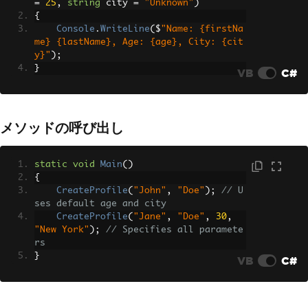
=
25
,
string
 city 
=
"Unknown"
)
{
Console
.
WriteLine
(
$
"Name: {firstNa
me} {lastName}, Age: {age}, City: {cit
y}"
);
}
VB
C#
メソッドの呼び出し
static
void
Main
()
{
CreateProfile
(
"John"
,
"Doe"
);
// U
ses default age and city
CreateProfile
(
"Jane"
,
"Doe"
,
30
,
"New York"
);
// Specifies all paramete
rs
}
VB
C#