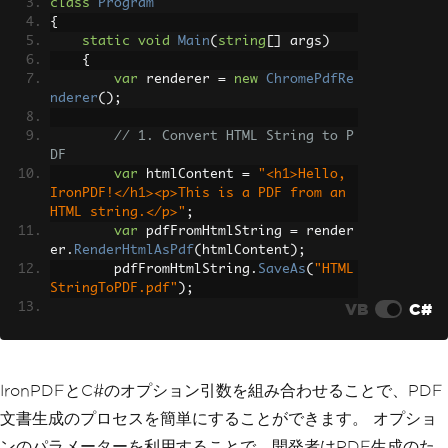
class
Program
{
static
void
Main
(
string
[]
 args
)
{
var
 renderer 
=
new
ChromePdfRe
nderer
();
// 1. Convert HTML String to P
DF
var
 htmlContent 
=
"<h1>Hello, 
IronPDF!</h1><p>This is a PDF from an 
HTML string.</p>"
;
var
 pdfFromHtmlString 
=
 render
er
.
RenderHtmlAsPdf
(
htmlContent
);
        pdfFromHtmlString
.
SaveAs
(
"HTML
StringToPDF.pdf"
);
VB
C#
// 2. Convert HTML File to PDF
var
 htmlFilePath 
=
"path_to_yo
ur_html_file.html"
;
// Specify the pat
h to your HTML file
IronPDFとC#のオプション引数を組み合わせることで、PDF
var
 pdfFromHtmlFile 
=
 rendere
文書生成のプロセスを簡単にすることができます。 オプショ
r
.
RenderHtmlFileAsPdf
(
htmlFilePath
);
        pdfFromHtmlFile
.
SaveAs
(
"HTMLFi
ンのパラメーターを利用することで、開発者はPDF生成のた