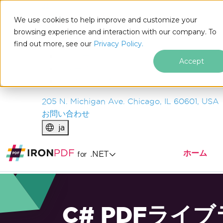
IRON
SOFTWARE
We use cookies to help improve and customize your
製品
browsing experience and interaction with our company. To
find out more, see our
エンタープライズ
Privacy Policy.
ソリューション
Accept
リソース
私たちについて
205 N. Michigan Ave. Chicago, IL 60601, USA
お問い合わせ
ja
ホーム
.NET
for
C# PDFライ