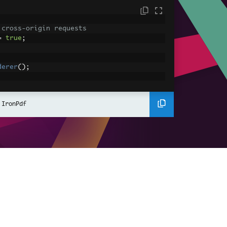
 cross-origin requests
=
true
;
derer
();
ing using C#
Pdf
(
"<h1>Hello World</h1>"
);
 IronPdf
ssets
mages, CSS and JavaScript.
\assets\' is set as the file location to 
nderHtmlAsPdf
(
"<img src='icons/iron.pn
-assets.pdf"
);