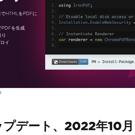
using 
IronPdf
;
rkでHTMLをPDFに
// Disable local disk access or
Installation
.
EnableWebSecurity
でPDFを生成
// Instantiate Renderer
取り
var
 renderer 
=
new
ChromePdfRen
プロイ
// Create a PDF from a HTML str
var
 pdf 
=
 renderer
.
RenderHtmlAs
Install-Package
// Export to a file or Stream
pdf
.
SaveAs
(
"output.pdf"
);
// Advanced Example with HTML A
s
// Load external html assets: I
// An optional BasePath 'C:\site
load assets from
var
 myAdvancedPdf 
=
 renderer
.
Re
g'>"
,
@"C:\site\assets\"
);
myAdvancedPdf
.
SaveAs
(
"html-with
ップデート、2022年10月