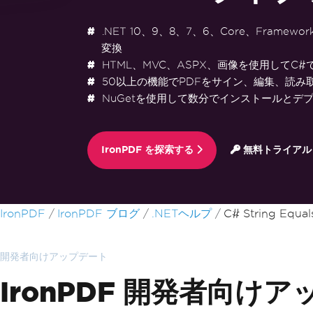
.NET 10、9、8、7、6、Core、Framewo
変換
HTML、MVC、ASPX、画像を使用してC#
50以上の機能でPDFをサイン、編集、読み
NuGetを使用して数分でインストールとデ
IronPDF を探索する
無料トライアル
フッターコンテンツにスキップ
IronPDF
IronPDF ブログ
.NETヘルプ
C# String Equal
開発者向けアップデート
IronPDF 開発者向けア