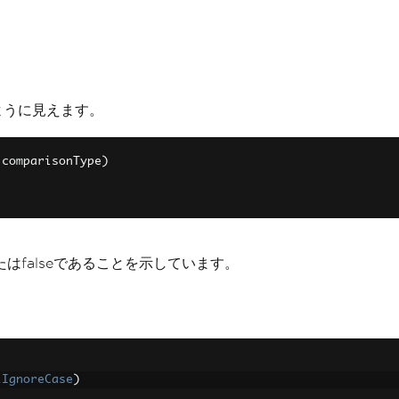
のように見えます。
 comparisonType
)
またはfalseであることを示しています。
lIgnoreCase
)