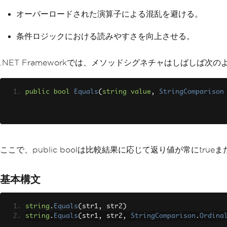
オーバーロードされた演算子による混乱を避ける。
条件ロジックにおける読みやすさを向上させる。
.NET Frameworkでは、メソッドシグネチャはしばしば次
public
bool
Equals
(
string
value
,
StringComparison
ここで、public boolは比較結果に応じて返り値が常にtrue
基本構文
string
.
Equals
(
str1
,
 str2
)
string
.
Equals
(
str1
,
 str2
,
StringComparison
.
Ordina