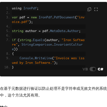
using 
IronPdf
;
var
 pdf 
=
new
IronPdf
.
PdfDocument
(
"inv
oice.pdf"
);
string
 author 
=
 pdf
.
MetaData
.
Author
;
if
(
string
.
Equals
(
author
,
"Iron Softwa
re"
,
StringComparison
.
InvariantCultur
e
))
{
Console
.
WriteLine
(
"Invoice was iss
ued by Iron Software."
);
}
VB
C#
在基于元数据进行验证以防止处理不是字符串或无效文件的系统
中，这个方法尤其有用。