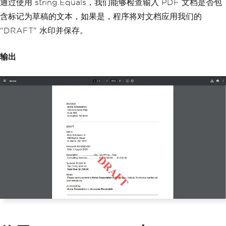
通过使用 string.Equals，我们能够检查输入 PDF 文档是否包
{
含标记为草稿的文本，如果是，程序将对文档应用我们的
Console
.
WriteLine
(
"The documen
t is a draft."
);
"DRAFT" 水印并保存。
// Corrected HTML and CSS
输出
string
 watermark 
=
@"<div styl
e='color:red; font-size:72px; font-wei
ght:bold;'>DRAFT</div>"
;
        pdf
.
ApplyWatermark
(
watermark
,
rotation
:
45
,
 opacity
:
70
,
            verticalAlignment
:
Vertica
lAlignment
.
Middle
,
            horizontalAlignment
:
Horiz
ontalAlignment
.
Center
);
        pdf
.
SaveAs
(
"watermarked_invoic
e.pdf"
);
}
}