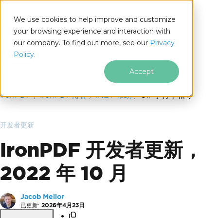
We use cookies to help improve and customize
your browsing experience and interaction with
our company. To find out more, see our
Privacy
for
Policy.
.NET
Accept
跳至页脚内容
IronPDF
IronPDF博客
.NET 帮助
C# 字符串相等
开发者更新
IronPDF 开发者更新，
2022 年 10 月
Jacob Mellor
已更新:
2026年4月23日