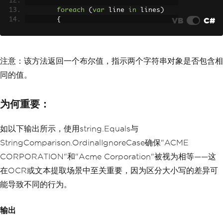
foreach
(
var
 line 
in
 lines
)
VB
C#
{
if
(
string
.
Equals
(
line
.
Tri
m
(),
"Acme Corporation"
,
StringCompari
son
.
OrdinalIgnoreCase
))
{
注意：该方法返回一个布尔值，指示两个字符串对象是否包含相
Console
.
WriteLine
(
"Exa
同的值。
ct match found: Acme Corporation"
);
}
}
为何重要：
}
}
如以下输出所示，使用string.Equals与
StringComparison.OrdinalIgnoreCase确保"ACME
CORPORATION"和"Acme Corporation"被视为相等——这
在OCR或文本提取场景中至关重要，因为区分大小写的差异可
能导致不同的行为。
输出