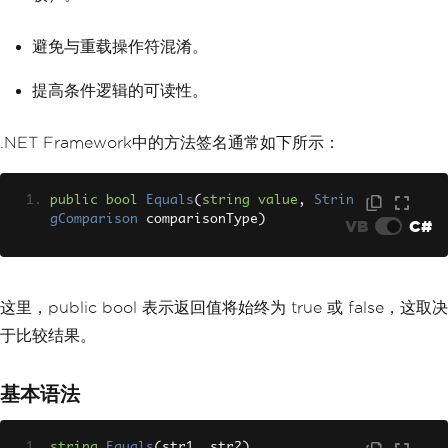
避免与重载操作符混淆。
提高条件逻辑的可读性。
.NET Framework中的方法签名通常如下所示：
public
bool
Equals
(
string
value
,
Strin
gComparison
 comparisonType
)
VB
C#
这里，public bool 表示返回值将始终为 true 或 false，这取决
于比较结果。
基本语法
string
.
Equals
(
str1
,
 str2
)