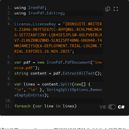
using 
IronPdf
;
using 
IronPdf
.
Editing
;
License
.
LicenseKey
=
"IRONSUITE.WRITER
S.21046-907F5E67CC-AHYQW6L-RCHLPMRJMU4
G-SET72XAF2JNY-LQK45E5JPLGW-XOLPVBEBLH
V7-2LHKZRWUZWMO-5LNIZSPF4BM6-UHUH4R-T4
MMJ4MEIYSQEA-DEPLOYMENT.TRIAL-LDG2MK.T
RIAL.EXPIRES.16.NOV.2025"
;
var
 pdf 
=
new
IronPdf
.
PdfDocument
(
"inv
oice.pdf"
);
string
 content 
=
 pdf
.
ExtractAllText
();
var
 lines 
=
 content
.
Split
(
new
[]
{
'\r'
,
'\n'
},
StringSplitOptions
.
Remov
eEmptyEntries
);
VB
C#
foreach
(
var
 line 
in
 lines
)
{
if
(
string
.
Equals
(
line
.
Trim
(),
"DR
AFT"
,
StringComparison
.
OrdinalIgnoreCa
se
))