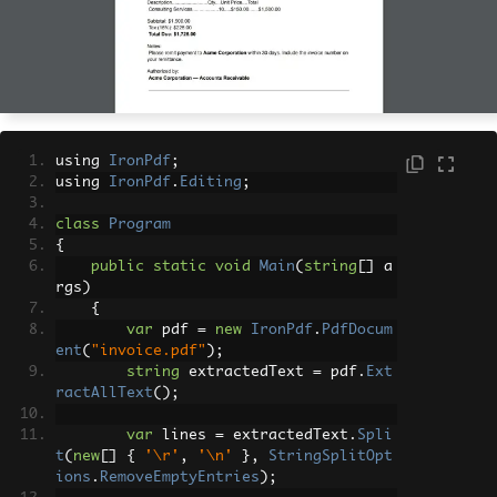
using 
IronPdf
;
using 
IronPdf
.
Editing
;
class
Program
{
public
static
void
Main
(
string
[]
 a
rgs
)
{
var
 pdf 
=
new
IronPdf
.
PdfDocum
ent
(
"invoice.pdf"
);
string
 extractedText 
=
 pdf
.
Ext
ractAllText
();
var
 lines 
=
 extractedText
.
Spli
t
(
new
[]
{
'\r'
,
'\n'
},
StringSplitOpt
ions
.
RemoveEmptyEntries
);