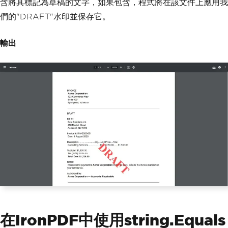
含將其標記為草稿的文字，如果包含，程式將在該文件上應用我
Console
.
WriteLine
(
"The documen
t is a draft."
);
們的"DRAFT"水印並保存它。
// Corrected HTML and CSS
輸出
string
 watermark 
=
@"<div styl
e='color:red; font-size:72px; font-wei
ght:bold;'>DRAFT</div>"
;
        pdf
.
ApplyWatermark
(
watermark
,
rotation
:
45
,
 opacity
:
70
,
            verticalAlignment
:
Vertica
lAlignment
.
Middle
,
            horizontalAlignment
:
Horiz
ontalAlignment
.
Center
);
        pdf
.
SaveAs
(
"watermarked_invoic
e.pdf"
);
}
}
在IronPDF中使用string.Equals