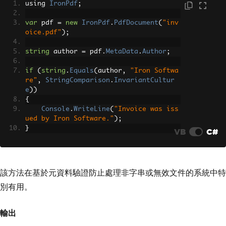
using 
IronPdf
;
var
 pdf 
=
new
IronPdf
.
PdfDocument
(
"inv
oice.pdf"
);
string
 author 
=
 pdf
.
MetaData
.
Author
;
if
(
string
.
Equals
(
author
,
"Iron Softwa
re"
,
StringComparison
.
InvariantCultur
e
))
{
Console
.
WriteLine
(
"Invoice was iss
ued by Iron Software."
);
}
VB
C#
該方法在基於元資料驗證防止處理非字串或無效文件的系統中特
別有用。
輸出