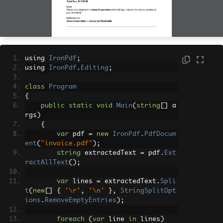
using 
IronPdf
;
using 
IronPdf
.
Editing
;
class
Program
{
public
static
void
Main
(
string
[]
 a
rgs
)
{
var
 pdf 
=
new
IronPdf
.
PdfDocum
ent
(
"invoice.pdf"
);
string
 extractedText 
=
 pdf
.
Ext
ractAllText
();
var
 lines 
=
 extractedText
.
Spli
t
(
new
[]
{
'\r'
,
'\n'
},
StringSplitOpt
ions
.
RemoveEmptyEntries
);
foreach
(
var
 line 
in
 lines
)