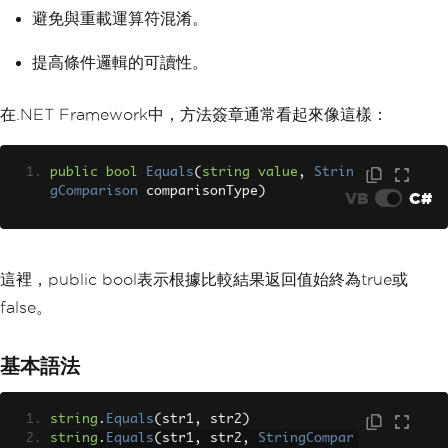
避免與重載運算符混淆。
提高條件邏輯的可讀性。
在.NET Framework中，方法簽章通常看起來像這樣：
public
bool
Equals
(
string
value
,
Strin
gComparison
 comparisonType
)
VB
C#
這裡，public bool表示根據比較結果返回值始終為true或
false。
基本語法
string
.
Equals
(
str1
,
 str2
)
string
.
Equals
(
str1
,
 str2
,
StringCompar