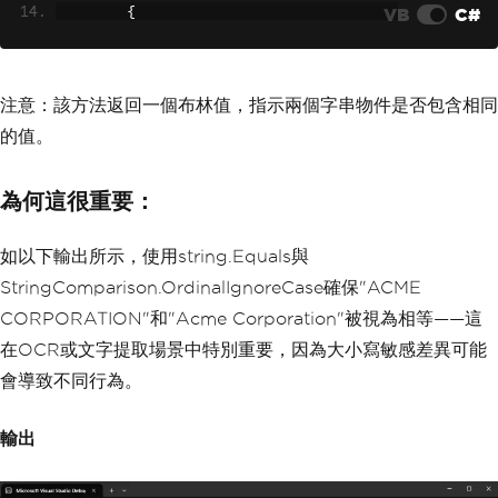
VB
C#
{
if
(
string
.
Equals
(
line
.
Tri
m
(),
"Acme Corporation"
,
StringCompari
son
.
OrdinalIgnoreCase
))
{
注意：該方法返回一個布林值，指示兩個字串物件是否包含相同
Console
.
WriteLine
(
"Exa
的值。
ct match found: Acme Corporation"
);
}
}
為何這很重要：
}
}
如以下輸出所示，使用string.Equals與
StringComparison.OrdinalIgnoreCase確保"ACME
CORPORATION"和"Acme Corporation"被視為相等——這
在OCR或文字提取場景中特別重要，因為大小寫敏感差異可能
會導致不同行為。
輸出