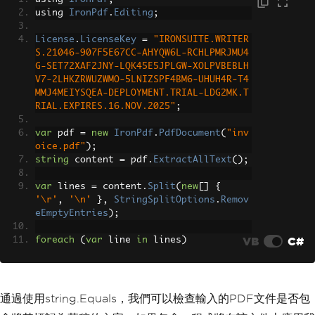
using 
IronPdf
.
Editing
;
License
.
LicenseKey
=
"IRONSUITE.WRITER
S.21046-907F5E67CC-AHYQW6L-RCHLPMRJMU4
G-SET72XAF2JNY-LQK45E5JPLGW-XOLPVBEBLH
V7-2LHKZRWUZWMO-5LNIZSPF4BM6-UHUH4R-T4
MMJ4MEIYSQEA-DEPLOYMENT.TRIAL-LDG2MK.T
RIAL.EXPIRES.16.NOV.2025"
;
var
 pdf 
=
new
IronPdf
.
PdfDocument
(
"inv
oice.pdf"
);
string
 content 
=
 pdf
.
ExtractAllText
();
var
 lines 
=
 content
.
Split
(
new
[]
{
'\r'
,
'\n'
},
StringSplitOptions
.
Remov
eEmptyEntries
);
VB
C#
foreach
(
var
 line 
in
 lines
)
{
if
(
string
.
Equals
(
line
.
Trim
(),
"DR
AFT"
,
StringComparison
.
OrdinalIgnoreCa
se
))
通過使用string.Equals，我們可以檢查輸入的PDF文件是否包
{