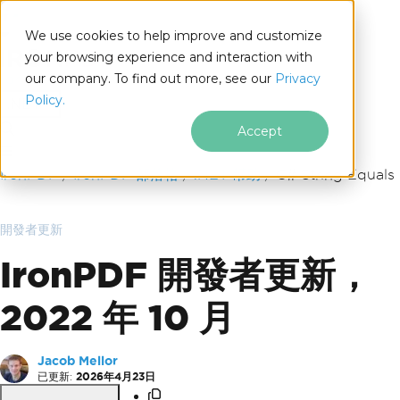
We use cookies to help improve and customize
your browsing experience and interaction with
our company. To find out more, see our
Privacy
for
Policy.
.NET
Accept
跳至頁尾內容
IronPDF
IronPDF 部落格
.NET 幫助
C# String Equals
開發者更新
IronPDF 開發者更新，
2022 年 10 月
Jacob Mellor
已更新:
2026年4月23日