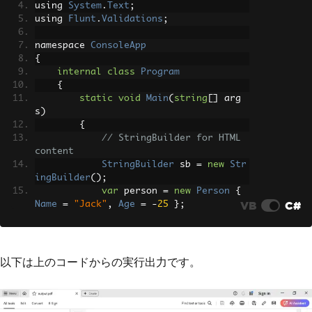
using 
System
.
Text
;
using 
Flunt
.
Validations
;
namespace 
ConsoleApp
{
internal
class
Program
{
static
void
Main
(
string
[]
 arg
s
)
{
// StringBuilder for HTML 
content
StringBuilder
 sb 
=
new
Str
ingBuilder
();
var
 person 
=
new
Person
{
VB
C#
Name
=
"Jack"
,
Age
=
-
25
};
var
 contract 
=
new
PersonC
ontract
(
person
);
if
(
contract
.
IsValid
)
以下は上のコードからの実行出力です。
{
Console
.
WriteLine
(
"Per
son is valid!"
);
                sb
.
Append
(
"<p>Person i