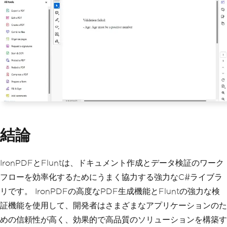
s valid!</p>"
);
}
else
{
                sb
.
Append
(
"<p>Validati
on failed: </p>"
);
foreach
(
var
 notificat
ion 
in
 contract
.
Notifications
)
{
                    sb
.
Append
(
$
"- {not
ification.Key}: {notification.Message}
<br>"
);
}
結論
}
var
 renderer 
=
new
HtmlToP
IronPDFとFluntは、ドキュメント作成とデータ検証のワーク
df
();
// Set HTML content for th
フローを効率化するためにうまく協力する強力なC#ライブラ
e page
リです。 IronPDFの高度なPDF生成機能とFluntの強力な検
var
 pdfDocument 
=
 rendere
r
.
RenderHtmlAsPdf
(
sb
.
ToString
());
証機能を使用して、開発者はさまざまなアプリケーションのた
// Save the document
めの信頼性が高く、効果的で高品質のソリューションを構築す
            pdfDocument
.
SaveAs
(
"outpu