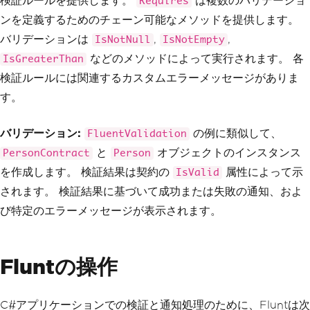
検証ルールを提供します。
は複数のバリデーショ
}
Requires
ンを定義するためのチェーン可能なメソッドを提供します。
public
class
Person
バリデーションは
,
,
IsNotNull
IsNotEmpty
{
public
string
Name
{
get
;
set
;
}
などのメソッドによって実行されます。 各
IsGreaterThan
public
int
Age
{
get
;
set
;
}
検証ルールには関連するカスタムエラーメッセージがありま
}
す。
public
class
PersonContract
:
Contract
<
Person
>
バリデーション:
{
の例に類似して、
FluentValidation
public
PersonContract
(
Person
 perso
と
オブジェクトのインスタンス
PersonContract
Person
n
)
を作成します。 検証結果は契約の
属性によって示
{
IsValid
// Ensure the correct format o
されます。 検証結果に基づいて成功または失敗の通知、およ
f the object
び特定のエラーメッセージが表示されます。
Requires
()
.
IsNotNull
(
person
,
 nameof
(
person
))
.
IsNotEmpty
(
person
.
Name
,
 n
Fluntの操作
ameof
(
person
.
Name
),
"Name is require
d"
)
.
IsGreaterThan
(
person
.
Age
,
0
,
 nameof
(
person
.
Age
),
"Age must be a 
C#アプリケーションでの検証と通知処理のために、Fluntは次