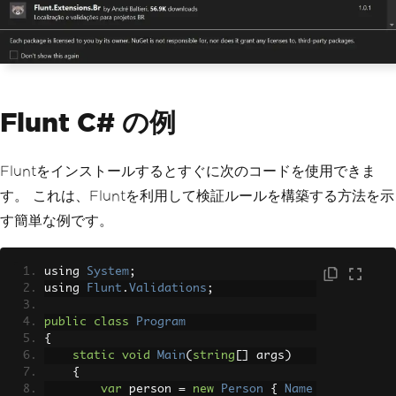
Flunt C# の例
Fluntをインストールするとすぐに次のコードを使用できま
す。 これは、Fluntを利用して検証ルールを構築する方法を示
す簡単な例です。
using 
System
;
using 
Flunt
.
Validations
;
public
class
Program
{
static
void
Main
(
string
[]
 args
)
{
var
 person 
=
new
Person
{
Name