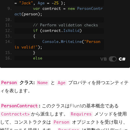
=
"Jack"
,
Age
=
-
25
};
var
 contract 
=
new
PersonContr
act
(
person
);
// Perform validation checks
if
(
contract
.
IsValid
)
{
Console
.
WriteLine
(
"Person 
is valid!"
);
}
VB
C#
else
{
Console
.
WriteLine
(
"Validat
ion failed:"
);
foreach
(
var
 notification 
クラス:
と
プロパティを持つエンティテ
Person
Name
Age
in
 contract
.
Notifications
)
ィを表します。
{
Console
.
WriteLine
(
$
"- 
{notification.Key}: {notification.Mess
:
このクラスはFluntの基本概念である
PersonContract
age}"
);
から派生します。
メソッドを使用
}
Contract<t>
Requires
}
して、コンストラクタは
オブジェクトを受け取り、
Person
}