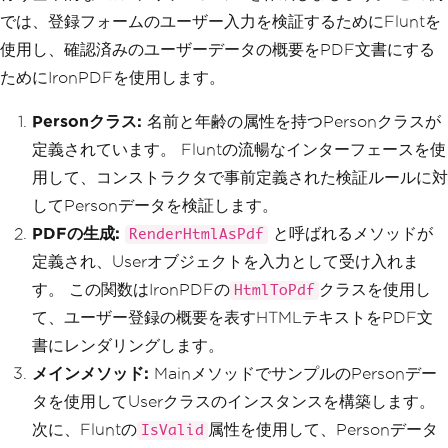
では、登録フォームのユーザー入力を検証するためにFluntを
使用し、確認済みのユーザーデータの概要をPDF文書にする
ためにIronPDFを使用します。
Personクラス:
名前と年齢の属性を持つPersonクラスが
定義されています。 Fluntの流暢なインターフェースを使
用して、コンストラクタで事前定義された検証ルールに対
してPersonデータを検証します。
PDFの生成:
と呼ばれるメソッドが
RenderHtmlAsPdf
定義され、Userオブジェクトを入力として受け入れま
す。 この関数はIronPDFの
クラスを使用し
HtmlToPdf
て、ユーザー登録の概要を表すHTMLテキストをPDF文
書にレンダリングします。
メインメソッド:
MainメソッドでサンプルのPersonデー
タを使用してUserクラスのインスタンスを構築します。
次に、Fluntの
属性を使用して、Personデータ
IsValid