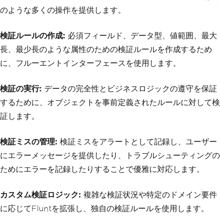
positive number"
);
のような多くの操作を提供します。
}
}
検証ルールの作成:
必須フィールド、データ型、値範囲、最大
長、最少長のような属性のための検証ルールを作成するため
に、フルーエントインターフェースを使用します。
検証の実行:
データの完全性とビジネスロジックの遵守を保証
するために、オブジェクトを事前定義されたルールに対して検
証します。
検証ミスの管理:
検証ミスをアラートとして記録し、ユーザー
にエラーメッセージを提供したり、トラブルシューティングの
ためにエラーを記録したりすることで優雅に対応します。
カスタム検証ロジック:
複雑な検証状況や特定のドメイン要件
に応じてFluntを拡張し、独自の検証ルールを使用します。