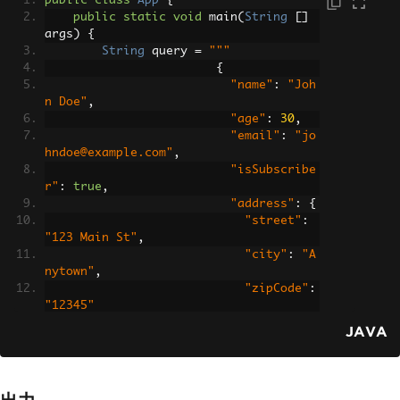
public
class
App
{
public
static
void
 main
(
String
[]
args
)
{
String
 query 
=
"""
{
"name"
:
"Joh
n Doe"
,
"age"
:
30
,
"email"
:
"jo
hndoe@example.com"
,
"isSubscribe
r"
:
true
,
"address"
:
{
"street"
:
"123 Main St"
,
"city"
:
"A
nytown"
,
"zipCode"
:
"12345"
}
JAVA
}
""";
System
.
out
.
println
(
"JSON Strin
g:"
);