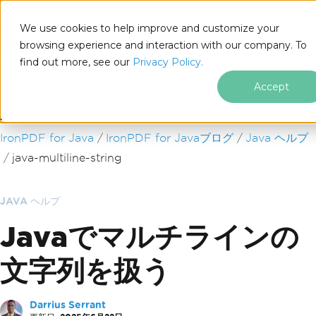
We use cookies to help improve and customize your
browsing experience and interaction with our company. To
find out more, see our
Privacy Policy.
for
Java
Accept
フッターコンテンツにスキップ
IronPDF for Java
IronPDF for Javaブログ
Java ヘルプ
java-multiline-string
JAVA ヘルプ
Javaでマルチラインの
文字列を扱う
Darrius Serrant