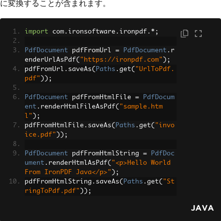
に変換することが含まれます。
import
 com
.
ironsoftware
.
ironpdf
.*;
PdfDocument
 pdfFromUrl 
=
PdfDocument
.
r
enderUrlAsPdf
(
"https://ironpdf.com"
);
pdfFromUrl
.
saveAs
(
Paths
.
get
(
"UrlToPdf.
pdf"
));
PdfDocument
 pdfFromHtmlFile 
=
PdfDocum
ent
.
renderHtmlFileAsPdf
(
"sample.htm
l"
);
pdfFromHtmlFile
.
saveAs
(
Paths
.
get
(
"invo
ice.pdf"
));
PdfDocument
 pdfFromHtmlString 
=
PdfDoc
ument
.
renderHtmlAsPdf
(
"<p>Hello World 
From IronPDF Java</p>"
);
pdfFromHtmlString
.
saveAs
(
Paths
.
get
(
"St
ringToPdf.pdf"
));
JAVA