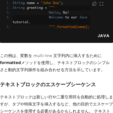
String
 name 
=
"John Doe"
;
String
 greeting 
=
"""
Hello
,
%
s
!
Welcome
 to our 
Java
tutorial
.
""".formatted(name);
JAVA
この例は、変数を multi-line 文字列内に挿入するために
formatted
メソッドを使用し、テキストブロックのシンプル
さと動的文字列操作を組み合わせる方法を示しています。
テキストブロックのエスケープシーケンス
テキストブロックは新しい行や二重引用符を自動的に処理しま
すが、タブや特殊文字を挿入するなど、他の目的でエスケープ
シーケンスを使用する必要があるかもしれません。 テキスト