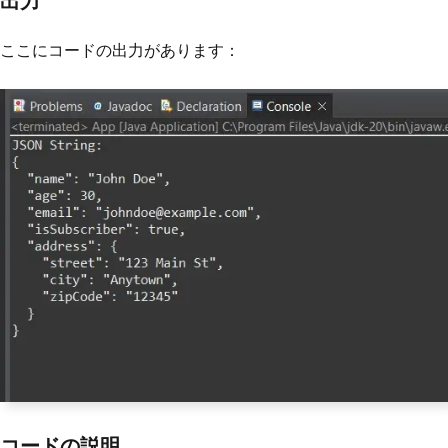
出力
System
.
out
.
println
(
query
);
}
}
ここにコードの出力があります：
コードの説明