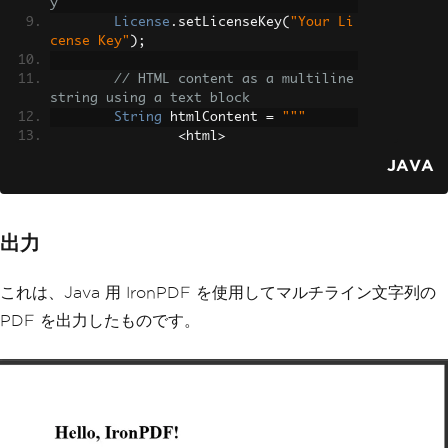
y
License
.
setLicenseKey
(
"Your Li
cense Key"
);
// HTML content as a multiline 
string using a text block
String
 htmlContent 
=
"""
<
html
>
<
head
>
JAVA
<
title
>
PDF 
Creation
Ex
ample
</
title
>
</
head
>
<
body
>
出力
<
h1
>
Hello
,
IronPDF
!</
h
1
>
<
p
>
This
 is a PDF gener
これは、Java 用 IronPDF を使用してマルチライン文字列の
ated from HTML content
.</
p
>
PDF を出力したものです。
</
body
>
</
html
>
""";
// Generate a PDF document fro
m the HTML content
PdfDocument
 pdf 
=
PdfDocument
.