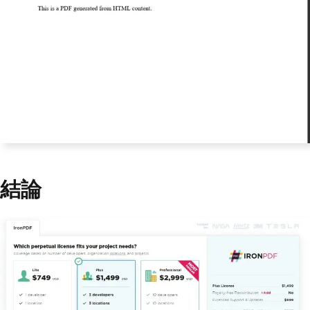
renderHtmlAsPdf
(
htmlContent
);
// Save the PDF to the specifi
ed file path
        pdf
.
saveAs
(
Paths
.
get
(
"c:\\Iron
Pdf\\html.pdf"
));
}
}
結論