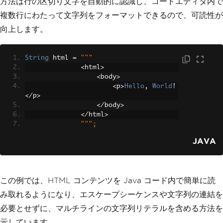
方法は行の区切り文字を自動的に認識し、コードエディタ内で
複数行にわたって文字列をフォーマットできるので、可読性が
向上します。
String
 html 
=
"""
<
html
>
<
body
>
<
p
>
Hello
,
World
!
</
p
>
</
body
>
</
html
>
""";
JAVA
この例では、HTML コンテンツを Java コード内で簡単に読
み取れるようになり、エスケープシーケンスや文字列の連結を
必要とせずに、マルチラインの文字列リテラルを含める方法を
示しています。