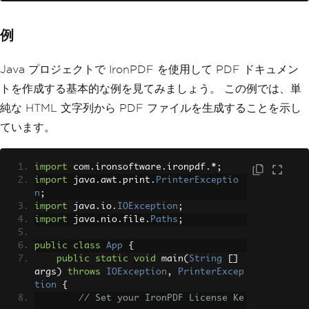
例
Java プロジェクトで IronPDF を使用して PDF ドキュメン
トを作成する基本的な例を見てみましょう。 この例では、単
純な HTML 文字列から PDF ファイルを生成することを示し
ています。
import
 com
.
ironsoftware
.
ironpdf
.*;
import
 java
.
awt
.
print
.
PrinterExceptio
n
;
import
 java
.
io
.
IOException
;
import
 java
.
nio
.
file
.
Paths
;
public
class
App
{
public
static
void
 main
(
String
[]
args
)
throws
IOException
,
PrinterExcep
tion
{
// Set your IronPDF License Ke