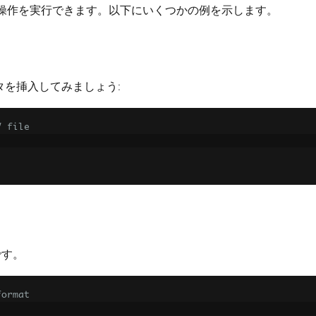
な操作を実行できます。以下にいくつかの例を示します。
タを挿入してみましょう:
V file
です。
format