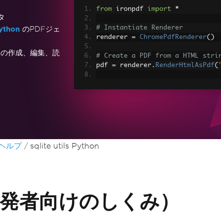
from
 ironpdf 
import
*
タ
# Instantiate Renderer
ython
のPDFジェ
renderer 
=
ChromePdfRenderer
()
キストの作成、編集、読
# Create a PDF from a HTML stri
pdf 
=
 renderer
.
RenderHtmlAsPdf
(
# Export to a file or Stream
pdf
.
SaveAs
(
"output.pdf"
)
# Advanced Example with HTML As
# Load external html assets: Im
# An optional BasePath 'C:\site\
load assets from
nヘルプ
sqlite utils Python
myAdvancedPdf 
=
 renderer
.
Render
r
"C:\site\assets"
)
myAdvancedPdf
.
SaveAs
(
"html-with
hon（開発者向けのしくみ）