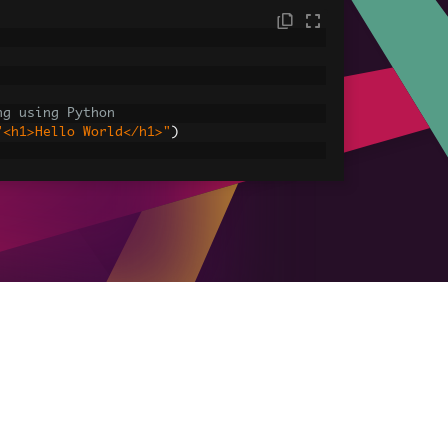
ng using Python
"<h1>Hello World</h1>"
)
sets
ages, CSS and JavaScript.
assets\' is set as the file location to 
HtmlAsPdf
(
"<img src='icons/iron.png'>"
,
-assets.pdf"
)