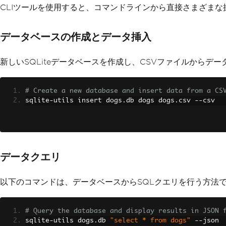
CLIツールを使用すると、コマンドラインから直接さまざま
データベースの作成とデータ挿入
新しいSQLiteデータベースを作成し、CSVファイルからデー
# Create a new database and insert data from a CS
sqlite
-
utils insert dogs
.
db dogs dogs
.
csv 
--
csv
データクエリ
以下のコマンドは、データベースからSQLクエリを行う方法
# Query the database and display results in JSON 
sqlite
-
utils dogs
.
db 
"select * from dogs"
--
json