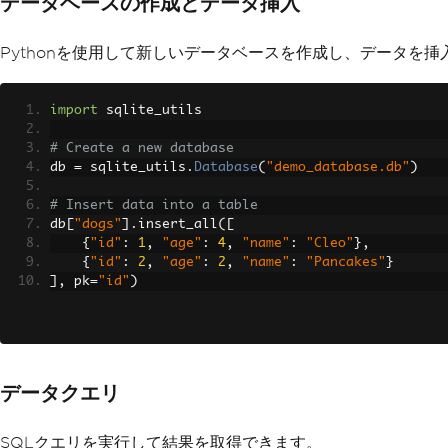
データベースの作成とデータ挿入
Pythonを使用して新しいデータベースを作成し、データを
import
 sqlite_utils
# Create a new database
db 
=
 sqlite_utils
.
Database
(
"demo_database.db"
)
# Insert data into a table
db
[
"dogs"
].
insert_all
([
{
"id"
:
1
,
"age"
:
4
,
"name"
:
"Cleo"
},
{
"id"
:
2
,
"age"
:
2
,
"name"
:
"Pancakes"
}
],
 pk
=
"id"
)
データクエリ
SQLクエリを実行して結果を取得できます。