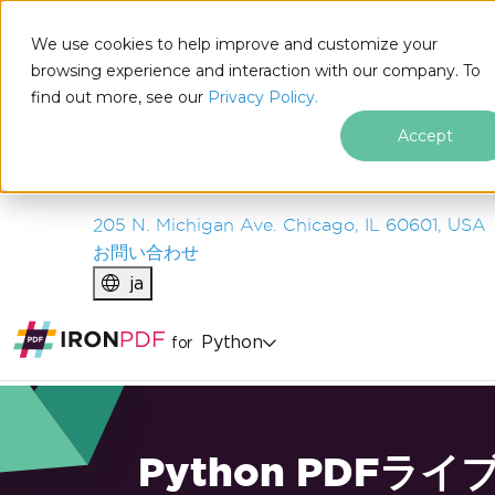
IRON
SOFTWARE
We use cookies to help improve and customize your
製品
browsing experience and interaction with our company. To
find out more, see our
エンタープライズ
Privacy Policy.
ソリューション
Accept
リソース
私たちについて
205 N. Michigan Ave. Chicago, IL 60601, USA
お問い合わせ
ja
Python
for
Python PDFライ