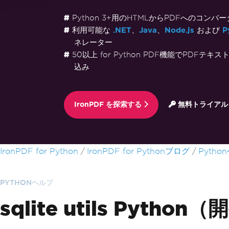
Python 3+用のHTMLからPDFへのコンバー
利用可能な
.NET
、
Java
、
Node.js
および
P
ネレーター
50以上 for Python PDF機能でPDFテ
込み
IronPDF を探索する
無料トライアル
フッターコンテンツにスキップ
IronPDF for Python
IronPDF for Pythonブログ
Pytho
PYTHONヘルプ
sqlite utils Pyt