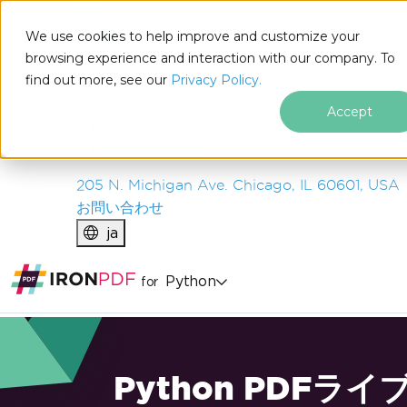
IRON
SOFTWARE
We use cookies to help improve and customize your
製品
browsing experience and interaction with our company. To
find out more, see our
エンタープライズ
Privacy Policy.
ソリューション
Accept
リソース
私たちについて
205 N. Michigan Ave. Chicago, IL 60601, USA
お問い合わせ
ja
Python
for
Python PDFライ