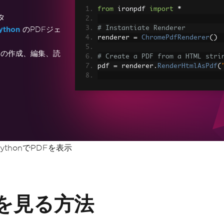
from
 ironpdf 
import
*
タ
# Instantiate Renderer
ython
のPDFジェ
renderer 
=
ChromePdfRenderer
()
キストの作成、編集、読
# Create a PDF from a HTML stri
pdf 
=
 renderer
.
RenderHtmlAsPdf
(
# Export to a file or Stream
pdf
.
SaveAs
(
"output.pdf"
)
# Advanced Example with HTML As
# Load external html assets: Im
# An optional BasePath 'C:\site\
load assets from
PythonでPDFを表示
myAdvancedPdf 
=
 renderer
.
Render
r
"C:\site\assets"
)
myAdvancedPdf
.
SaveAs
(
"html-with
ルを見る方法