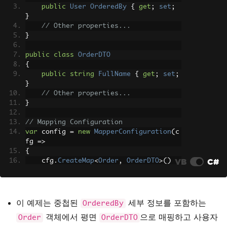
public
User
OrderedBy
{
get
;
set
;
}
// Other properties...
}
public
class
OrderDTO
{
public
string
FullName
{
get
;
set
;
}
// Other properties...
}
// Mapping Configuration
var
 config 
=
new
MapperConfiguration
(
c
fg 
=>
{
VB
C#
    cfg
.
CreateMap
<
Order
,
OrderDTO
>()
.
ForMember
(
dest 
=>
 dest
.
FullNam
e
,
 opt 
=>
 opt
.
MapFrom
(
src 
=>
 src
.
Order
edBy
.
FirstName
+
" "
+
 src
.
OrderedBy
.
L
astName
));
이 예제는 중첩된
세부 정보를 포함하는
OrderedBy
});
객체에서 평면
으로 매핑하고 사용자
Order
OrderDTO
IMapper
 mapper 
=
 config
.
CreateMapper