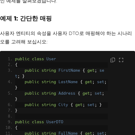
인 예제를 살펴보겠습니다.
예제 1: 간단한 매핑
사용자 엔티티의 속성을 사용자 DTO로 매핑해야 하는 시나리
오를 고려해 보십시오:
public
class
User
{
public
string
FirstName
{
get
;
se
t
;
}
public
string
LastName
{
get
;
set
;
}
public
string
Address
{
get
;
set
;
}
public
string
City
{
get
;
set
;
}
}
public
class
UserDTO
{
public
string
FullName
{
get
;
set
;