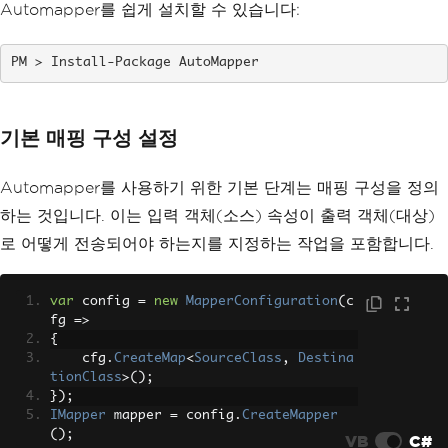
Automapper를 쉽게 설치할 수 있습니다:
Install-Package AutoMapper
기본 매핑 구성 설정
Automapper를 사용하기 위한 기본 단계는 매핑 구성을 정의
하는 것입니다. 이는 입력 객체(소스) 속성이 출력 객체(대상)
로 어떻게 전송되어야 하는지를 지정하는 작업을 포함합니다.
var
 config 
=
new
MapperConfiguration
(
c
fg 
=>
{
    cfg
.
CreateMap
<
SourceClass
,
Destina
tionClass
>();
});
IMapper
 mapper 
=
 config
.
CreateMapper
();
VB
C#