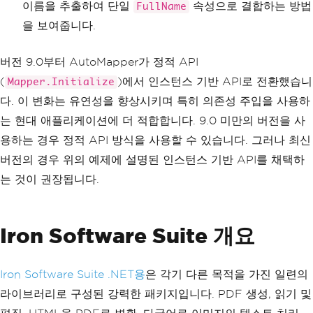
();
이름을 추출하여 단일
속성으로 결합하는 방법
FullName
Order
 order 
=
new
Order
{
OrderedBy
=
을 보여줍니다.
new
User
{
FirstName
=
"Jane"
,
LastNam
e
=
"Doe"
}
};
OrderDTO
 orderDto 
=
 mapper
.
Map
<
OrderDT
버전 9.0부터 AutoMapper가 정적 API
O
>(
order
);
(
)에서 인스턴스 기반 API로 전환했습니
Mapper.Initialize
다. 이 변화는 유연성을 향상시키며 특히 의존성 주입을 사용하
는 현대 애플리케이션에 더 적합합니다. 9.0 미만의 버전을 사
용하는 경우 정적 API 방식을 사용할 수 있습니다. 그러나 최신
버전의 경우 위의 예제에 설명된 인스턴스 기반 API를 채택하
는 것이 권장됩니다.
Iron Software Suite 개요
Iron Software Suite .NET용
은 각기 다른 목적을 가진 일련의
라이브러리로 구성된 강력한 패키지입니다. PDF 생성, 읽기 및