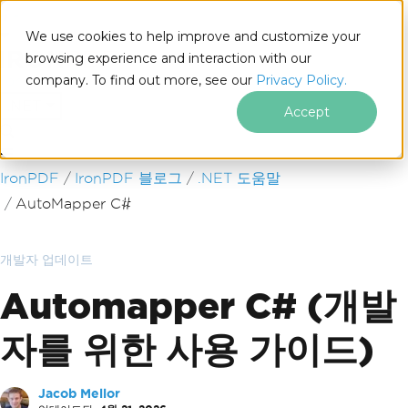
We use cookies to help improve and customize your
browsing experience and interaction with our
company. To find out more, see our
Privacy Policy.
for
.NET
Accept
푸터 콘텐츠로 바로가기
IronPDF
IronPDF 블로그
.NET 도움말
AutoMapper C#
개발자 업데이트
Automapper C# (개발
자를 위한 사용 가이드)
Jacob Mellor