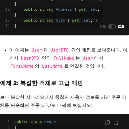
}
public
string
Address
{
get
;
set
;
}
public
string
City
{
get
;
set
;
}
VB
C#
}
// Mapping Configuration
var
 config 
=
new
MapperConfiguration
(
c
fg 
=>
이 예제는
과
간의 매핑을 보여줍니다. 여
User
UserDTO
{
기서
안의
는
에서
UserDTO
FullName
User
    cfg
.
CreateMap
<
User
,
UserDTO
>()
.
ForMember
(
dest 
=>
 dest
.
FullNam
와
을 연결한 것입니다.
FirstName
LastName
e
,
 opt 
=>
 opt
.
MapFrom
(
src 
=>
 src
.
First
Name
+
" "
+
 src
.
LastName
));
});
예제 2: 복잡한 객체로 고급 매핑
IMapper
 mapper 
=
 config
.
CreateMapper
();
보다 복잡한 시나리오에서 중첩된 사용자 정보를 가진 주문 객
User
 user 
=
new
User
{
FirstName
=
"Jo
hn"
,
LastName
=
"Doe"
,
Address
=
"123 
체를 단순화된 주문 DTO로 매핑해 보십시오:
Street"
,
City
=
"CityName"
};
UserDTO
 userDto 
=
 mapper
.
Map
<
UserDTO
>
(
user
);
public
class
Order
{