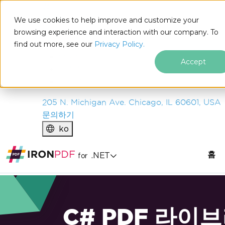
IRON
SOFTWARE
We use cookies to help improve and customize your
제품
browsing experience and interaction with our company. To
find out more, see our
기업
Privacy Policy.
솔루션
Accept
리소스
회사 소개
205 N. Michigan Ave. Chicago, IL 60601, USA
문의하기
ko
홈
.NET
for
C# PDF 라이