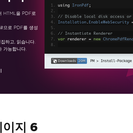
using 
IronPdf
;
rk에서 HTML을 PDF로
// Disable local disk access or
Installation
.
EnableWebSecurity
C#으로 PDF를 생성
// Instantiate Renderer
var
 renderer 
=
new
ChromePdfRen
편집하고, 읽습니다.
가 가능합니다.
// Create a PDF from a HTML str
var
 pdf 
=
 renderer
.
RenderHtmlAs
Install-Package
// Export to a file or Stream
기
pdf
.
SaveAs
(
"output.pdf"
);
// Advanced Example with HTML A
// Load external html assets: I
// An optional BasePath 'C:\site
load assets from
var
 myAdvancedPdf 
=
 renderer
.
Re
g'>"
,
@"C:\site\assets\"
);
myAdvancedPdf
.
SaveAs
(
"html-with
페이지 6