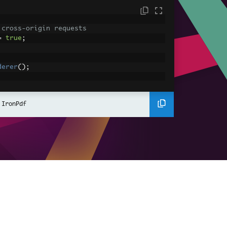
 cross-origin requests
=
true
;
derer
();
ing using C#
Pdf
(
"<h1>Hello World</h1>"
);
 IronPdf
ssets
mages, CSS and JavaScript.
\assets\' is set as the file location to 
nderHtmlAsPdf
(
"<img src='icons/iron.pn
-assets.pdf"
);