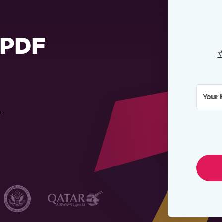
PDF
Your 
F