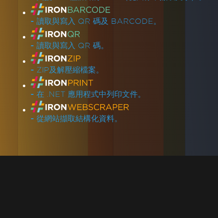
-
讀取與寫入 QR 碼及 BARCODE。
-
讀取與寫入 QR 碼。
-
ZIP及解壓縮檔案。
-
在 .NET 應用程式中列印文件。
-
從網站擷取結構化資料。