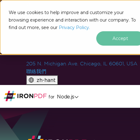
IRON
SOFTWARE
We use cookies to help improve and customize your
產品
browsing experience and interaction with our company. To
find out more, see our
企業
Privacy Policy.
解決方案
Accept
資源
關於我們
205 N. Michigan Ave. Chicago, IL 60601, USA
聯絡我們
zh-hant
Node.js
for
跳至頁尾內容