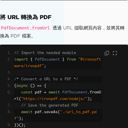
    pdf
.
saveAs
(
"./html-file-to-pdf.pd
f"
);
將 URL 轉換為 PDF
});
透過 URL 擷取網頁內容，並將其轉
PdfDocument.fromUrl
換為 PDF 檔案。
// Import the needed module
import
{
PdfDocument
}
from
"@ironsoft
ware/ironpdf"
;
/* Convert a URL to a PDF */
(
async
()
=>
{
const
 pdf 
=
await
PdfDocument
.
fromU
rl
(
"https://ironpdf.com/nodejs/"
);
// Save the generated PDF
await
 pdf
.
saveAs
(
"./url_to_pdf.pd
f"
);
})();