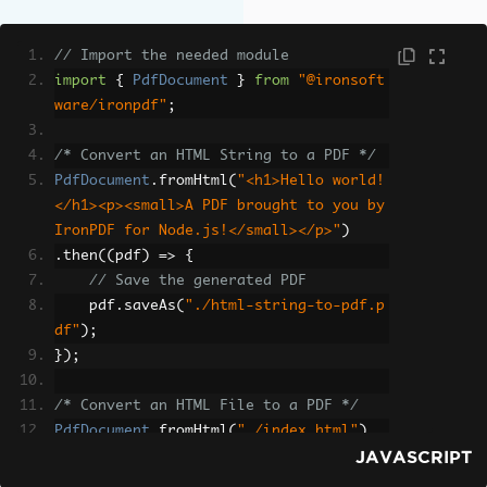
// Import the needed module
import
{
PdfDocument
}
from
"@ironsoft
ware/ironpdf"
;
/* Convert an HTML String to a PDF */
PdfDocument
.
fromHtml
(
"<h1>Hello world!
</h1><p><small>A PDF brought to you by 
IronPDF for Node.js!</small></p>"
)
.
then
((
pdf
)
=>
{
// Save the generated PDF
    pdf
.
saveAs
(
"./html-string-to-pdf.p
df"
);
});
/* Convert an HTML File to a PDF */
PdfDocument
.
fromHtml
(
"./index.html"
)
JAVASCRIPT
.
then
((
pdf
)
=>
{
// Save the generated PDF