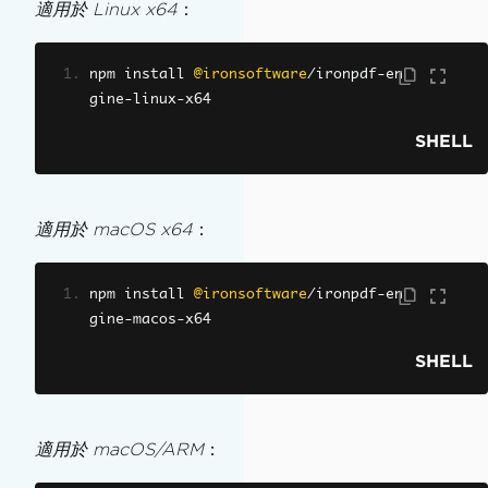
適用於 Linux x64
：
npm install 
@ironsoftware
/
ironpdf
-
en
gine
-
linux
-
x64
SHELL
適用於 macOS x64
：
npm install 
@ironsoftware
/
ironpdf
-
en
gine
-
macos
-
x64
SHELL
適用於 macOS/ARM
：