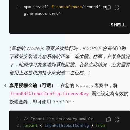
npm install 
@ironsoftware
/
ironpdf
-
en
gine
-
macos
-
arm64
SHELL
(當您的 Node.js 專案首次執行時，IronPDF 會嘗試自動
下載並安裝適合您系統的正確二進位檔。然而，在某些情況
下，此操作可能會遭到系統阻擋。若發生此情況，您將需要
使用上述提供的指令來安裝二進位檔。)
套用授權金鑰（可選）
：在您的 Node.js 專案中，將
屬性設定為有效的
IronPdfGlobalConfig.licenseKey
授權金鑰，即可使用 IronPDF：
// Import the necessary module
import
{
IronPdfGlobalConfig
}
from