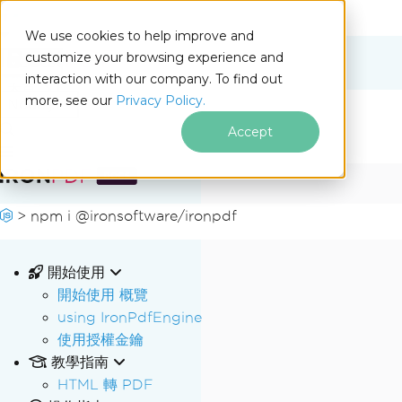
We use cookies to help improve and
customize your browsing experience and
Docs
interaction with our company. To find out
for
本頁
more, see our
Privacy Policy.
Node.js
Accept
跳至頁尾內容
>
npm i @ironsoftware/ironpdf
開始使用
開始使用 概覽
using IronPdfEngine
使用授權金鑰
教學指南
HTML 轉 PDF