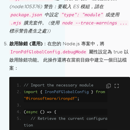
(node:105376) 警告：要載入 ES 模組，請在
中設定
或使用
package.json
"type": "module"
擴充套件。 (使用
.mjs
node --trace-warnings ...
標示警告產生之處))
啟用除錯 (選用)
：在您的 Node.js 專案中，將
屬性設定為 true 以
IronPdfGlobalConfig.debugMode
啟用除錯功能。 此操作還將在當前目錄中建立一個日誌檔
案：
// Import the necessary module
import
{
IronPdfGlobalConfig
}
from
"@ironsoftware/ironpdf"
;
(
async
()
=>
{
// Retrieve the current configura
tion