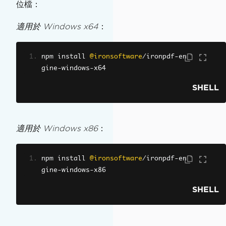
位檔：
適用於 Windows x64
：
npm install 
@ironsoftware
/
ironpdf
-
en
gine
-
windows
-
x64
SHELL
適用於 Windows x86
：
npm install 
@ironsoftware
/
ironpdf
-
en
gine
-
windows
-
x86
SHELL