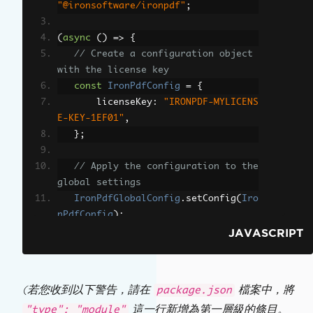
"@ironsoftware/ironpdf"
;
(
async
()
=>
{
// Create a configuration object 
with the license key
const
IronPdfConfig
=
{
       licenseKey
:
"IRONPDF-MYLICENS
E-KEY-1EF01"
,
};
// Apply the configuration to the 
global settings
IronPdfGlobalConfig
.
setConfig
(
Iro
nPdfConfig
);
})();
JAVASCRIPT
(若您收到以下警告，請在
檔案中，將
package.json
這一行新增為第一層級的條目。
"type": "module"