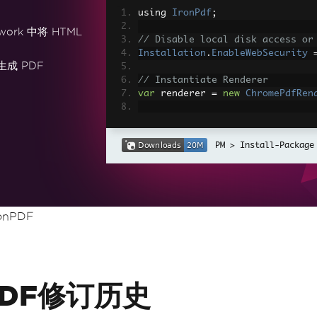
using 
IronPdf
;
work 中将 HTML
// Disable local disk access or
Installation
.
EnableWebSecurity
生成 PDF
// Instantiate Renderer
var
 renderer 
=
new
ChromePdfRen
// Create a PDF from a HTML str
var
 pdf 
=
 renderer
.
RenderHtmlAs
Install-Package
// Export to a file or Stream
pdf
.
SaveAs
(
"output.pdf"
);
// Advanced Example with HTML A
onPDF
// Load external html assets: I
// An optional BasePath 'C:\site
load assets from
var
 myAdvancedPdf 
=
 renderer
.
Re
g'>"
,
@"C:\site\assets\"
);
myAdvancedPdf
.
SaveAs
(
"html-with
DF修订历史