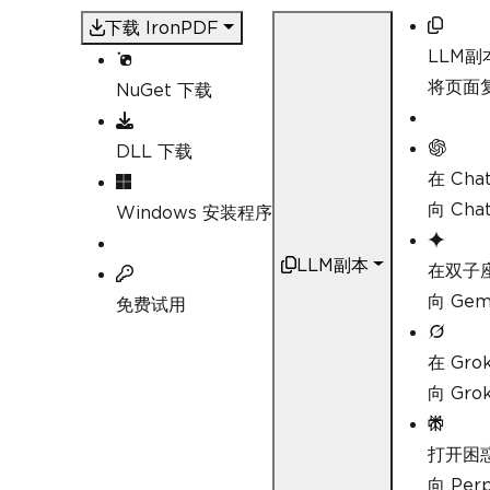
下载 IronPDF
LLM副
将页面复
NuGet 下载
DLL 下载
在 Cha
向 Ch
Windows 安装程序
LLM副本
在双子
向 Ge
免费试用
在 Gro
向 Gr
打开困
向 Pe