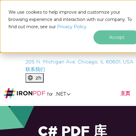
IRON
SOFTWARE
We use cookies to help improve and customize your
产品
browsing experience and interaction with our company. To
find out more, see our
企业
Privacy Policy.
解决方案
Accept
资源
关于我们
205 N. Michigan Ave. Chicago, IL 60601, USA
联系我们
zh
主页
.NET
for
C# PDF 库