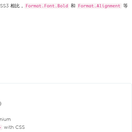
S3 相比，
和
等
Format.Font.Bold
Format.Alignment
）
mium
with CSS
>