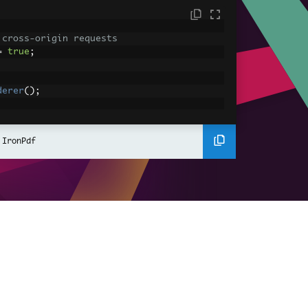
 cross-origin requests
=
true
;
derer
();
ing using C#
Pdf
(
"<h1>Hello World</h1>"
);
 IronPdf
ssets
mages, CSS and JavaScript.
\assets\' is set as the file location to 
nderHtmlAsPdf
(
"<img src='icons/iron.pn
-assets.pdf"
);