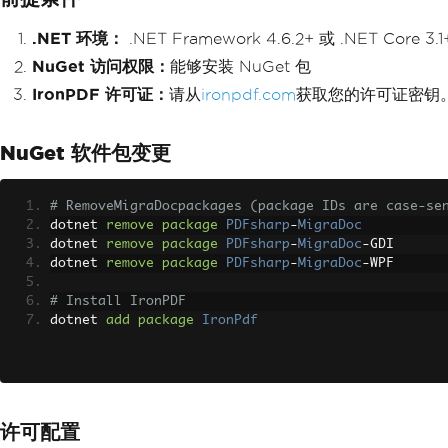
.NET 环境：
.NET Framework 4.6.2+ 或 .NET Core 3.1
NuGet 访问权限：
能够安装 NuGet 包
IronPDF 许可证：
请从
ironpdf.com
获取您的许可证密钥
NuGet 软件包变更
# RemoveMigraDocpackages (package IDs are case-se
dotnet 
remove
package
PDFsharp
-
MigraDoc
dotnet 
remove
package
PDFsharp
-
MigraDoc
-
GDI
dotnet 
remove
package
PDFsharp
-
MigraDoc
-
WPF
# Install IronPDF
dotnet 
add
package
IronPdf
许可配置