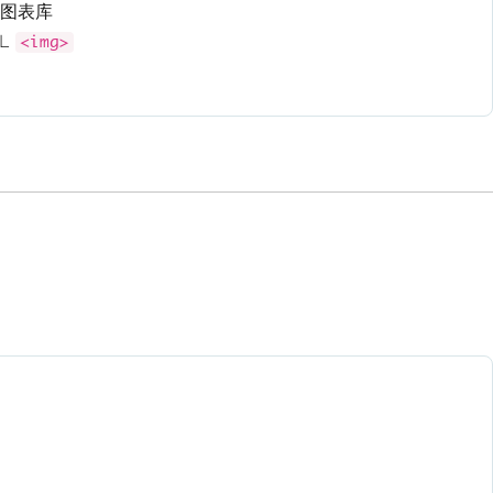
pt图表库
ML
<img>