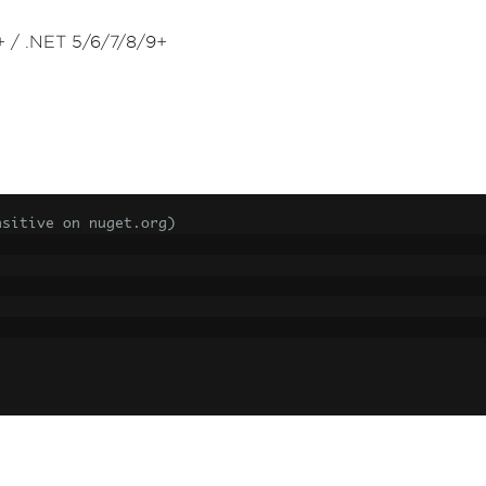
+ / .NET 5/6/7/8/9+
。
nsitive on nuget.org)