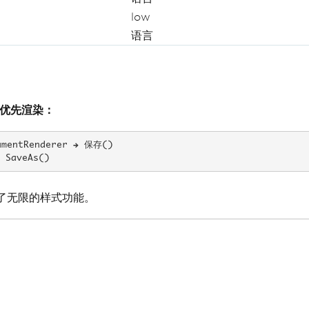
low
语言
L 优先渲染：
mentRenderer → 保存()

 SaveAs()
供了无限的样式功能。