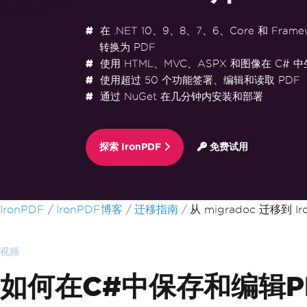
在 .NET 10、9、8、7、6、Core 和 Frame
转换为 PDF
使用 HTML、MVC、ASPX 和图像在 C# 中
使用超过 50 个功能签署、编辑和读取 PDF
通过 NuGet 在几分钟内安装和部署
探索 IronPDF
免费试用
跳至页脚内容
IronPDF
IronPDF博客
迁移指南
从 migradoc 迁移到 Ir
视频
如何在C#中保存和编辑P