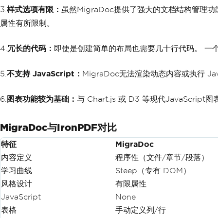
3.
样式选项有限：
虽然MigraDoc提供了强大的文档结构管理
属性有所限制。
4.
冗长的代码：
即使是创建简单的布局也需要几十行代码。 一个带标
5.
不支持 JavaScript：
MigraDoc无法渲染动态内容或执行 J
6.
图表功能较为基础：
与 Chart.js 或 D3 等现代JavaScr
MigraDoc与IronPDF对比
特征
MigraDoc
内容定义
程序性（文件/章节/段落）
学习曲线
Steep（专有 DOM）
风格设计
有限属性
JavaScript
None
表格
手动定义列/行