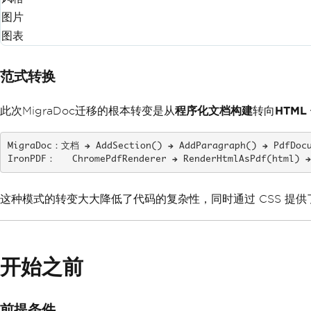
图片
图表
范式转换
此次MigraDoc迁移的根本转变是从
程序化文档构建
转向
HTM
MigraDoc：文档 → AddSection() → AddParagraph() → PdfDocu
IronPDF：   ChromePdfRenderer → RenderHtmlAsPdf(html) →
这种模式的转变大大降低了代码的复杂性，同时通过 CSS 提
开始之前
前提条件