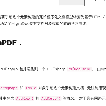
 工作流程从需要手动逐个元素构建的冗长程序化文档模型转变为基于HT
消除了MigraDoc专有文档对象模型的陡峭学习曲线。
nPDF．
DFsharp 包并渲染到一个 PDFsharp
。 由em
PdfDocument
和
对象手动逐个元素构建文档—无法利用现有
Paragraph
Table
，其中包含
和
等概念。 对于具有网络
AddRow()
AddCell()