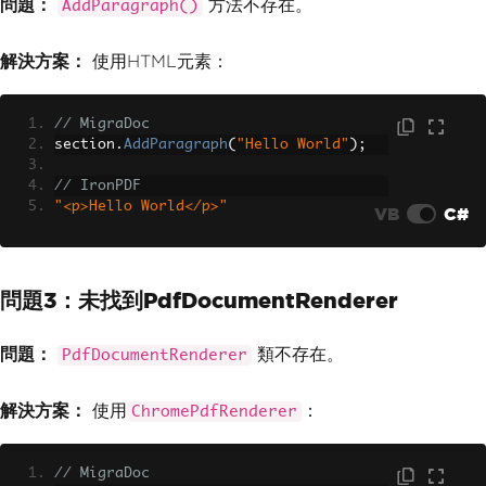
問題：
方法不存在。
AddParagraph()
解決方案：
使用HTML元素：
// MigraDoc
section
.
AddParagraph
(
"Hello World"
);
// IronPDF
"<p>Hello World</p>"
VB
C#
問題3：未找到PdfDocumentRenderer
問題：
類不存在。
PdfDocumentRenderer
解決方案：
使用
：
ChromePdfRenderer
// MigraDoc