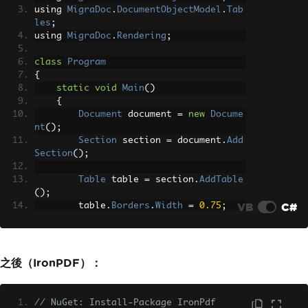
using 
MigraDoc
.
DocumentObjectModel
.
Tab
les
;
using 
MigraDoc
.
Rendering
;
class
Program
{
static
void
Main
()
{
Document
 document 
=
new
Docume
nt
();
Section
 section 
=
 document
.
Add
Section
();
Table
 table 
=
 section
.
AddTable
();
VB
C#
        table
.
Borders
.
Width
=
0.75
;
Column
 column1 
=
 table
.
AddColu
mn
(
"3cm"
);
Column
 column2 
=
 table
.
AddColu
之後（IronPDF）：
mn
(
"3cm"
);
Row
 row1 
=
 table
.
AddRow
();
// NuGet: Install-Package IronPdf