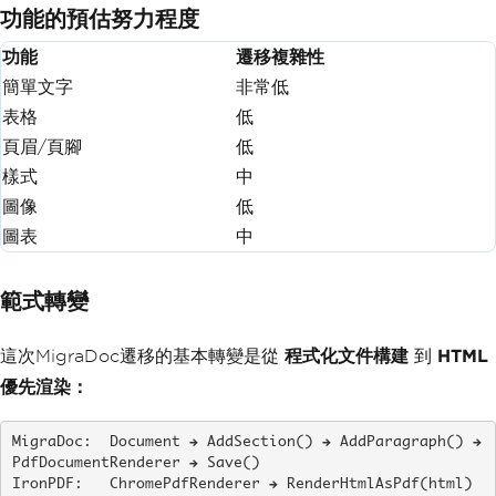
功能的預估努力程度
功能
遷移複雜性
簡單文字
非常低
表格
低
頁眉/頁腳
低
樣式
中
圖像
低
圖表
中
範式轉變
這次MigraDoc遷移的基本轉變是從
程式化文件構建
到
HTML
優先渲染：
MigraDoc:  Document → AddSection() → AddParagraph() → 
PdfDocumentRenderer → Save()

IronPDF:   ChromePdfRenderer → RenderHtmlAsPdf(html) 