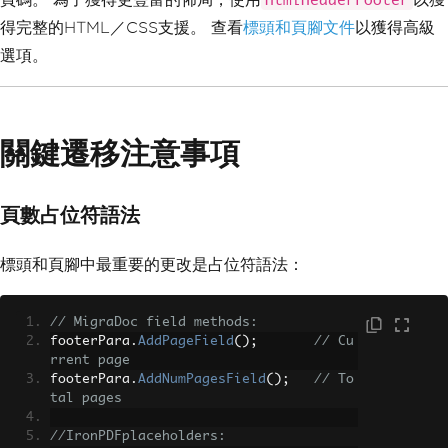
HtmlHeaderFooter
}
得完整的HTML／CSS支援。 查看
標頭和頁腳文件
以獲得高級
選項。
關鍵遷移注意事項
頁數占位符語法
標頭和頁腳中最重要的更改是占位符語法：
// MigraDoc field methods:
footerPara
.
AddPageField
();
// Cu
rrent page
footerPara
.
AddNumPagesField
();
// To
tal pages
//IronPDFplaceholders: