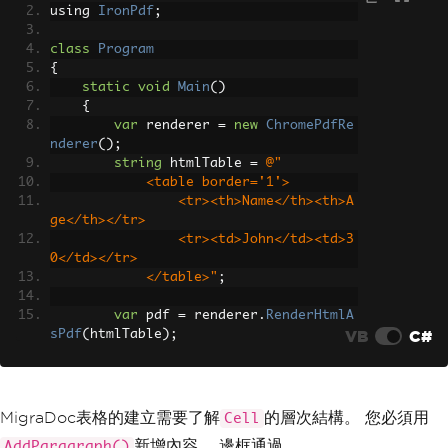
        row1
.
Cells
[
0
].
AddParagraph
(
"Na
using 
IronPdf
;
me"
);
        row1
.
Cells
[
1
].
AddParagraph
(
"Ag
class
Program
e"
);
{
static
void
Main
()
Row
 row2 
=
 table
.
AddRow
();
{
        row2
.
Cells
[
0
].
AddParagraph
(
"Jo
var
 renderer 
=
new
ChromePdfRe
hn"
);
nderer
();
        row2
.
Cells
[
1
].
AddParagraph
(
"3
string
 htmlTable 
=
@"
0"
);
            <table border='1'>
                <tr><th>Name</th><th>A
PdfDocumentRenderer
 pdfRendere
ge</th></tr>
r 
=
new
PdfDocumentRenderer
();
                <tr><td>John</td><td>3
        pdfRenderer
.
Document
=
 documen
0</td></tr>
t
;
            </table>"
;
        pdfRenderer
.
RenderDocument
();
        pdfRenderer
.
PdfDocument
.
Save
var
 pdf 
=
 renderer
.
RenderHtmlA
(
"table.pdf"
);
VB
C#
sPdf
(
htmlTable
);
}
        pdf
.
SaveAs
(
"table.pdf"
);
}
}
}
MigraDoc表格的建立需要了解
的層次結構。 您必須用
Cell
新增內容。 邊框通過
AddParagraph()