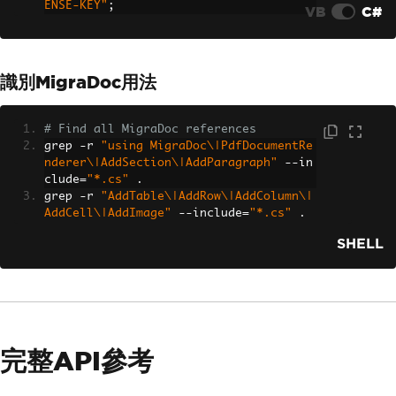
ENSE-KEY"
;
VB
C#
識別MigraDoc用法
# Find all MigraDoc references
grep 
-
r 
"using MigraDoc\|PdfDocumentRe
nderer\|AddSection\|AddParagraph"
--
in
clude
=
"*.cs"
.
grep 
-
r 
"AddTable\|AddRow\|AddColumn\|
AddCell\|AddImage"
--
include
=
"*.cs"
.
SHELL
完整API參考