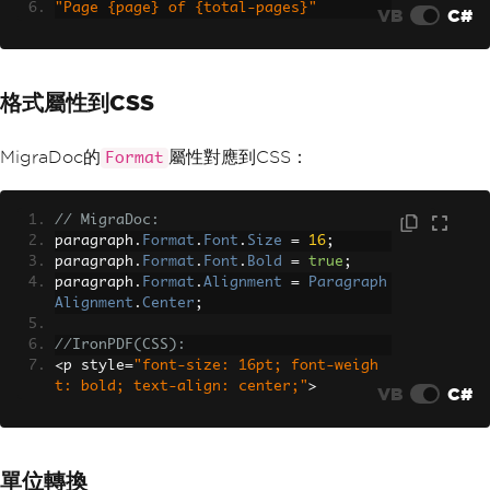
"Page {page} of {total-pages}"
VB
C#
格式屬性到CSS
MigraDoc的
屬性對應到CSS：
Format
// MigraDoc:
paragraph
.
Format
.
Font
.
Size
=
16
;
paragraph
.
Format
.
Font
.
Bold
=
true
;
paragraph
.
Format
.
Alignment
=
Paragraph
Alignment
.
Center
;
//IronPDF(CSS):
<
p style
=
"font-size: 16pt; font-weigh
t: bold; text-align: center;"
>
VB
C#
單位轉換