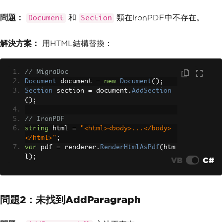
問題：
和
類在IronPDF中不存在。
Document
Section
解決方案：
用HTML結構替換：
// MigraDoc
Document
 document 
=
new
Document
();
Section
 section 
=
 document
.
AddSection
();
// IronPDF
string
 html 
=
"<html><body>...</body>
</html>"
;
var
 pdf 
=
 renderer
.
RenderHtmlAsPdf
(
htm
l
);
VB
C#
問題2：未找到AddParagraph