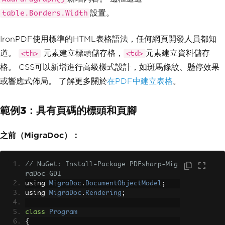
設置。
table.Borders.Width
IronPDF使用標準的HTML表格語法，任何網頁開發人員都知
道。
元素建立標頭儲存格，
元素建立資料儲存
<th>
<td>
格。 CSS可以新增進行高級樣式設計，如斑馬條紋、懸停效果
或響應式佈局。 了解更多關於
在PDF中建立表格
。
範例3：具有頁碼的標頭和頁腳
之前（MigraDoc）：
// NuGet: Install-Package PDFsharp-Mig
raDoc-GDI
using 
MigraDoc
.
DocumentObjectModel
;
using 
MigraDoc
.
Rendering
;
class
Program
{