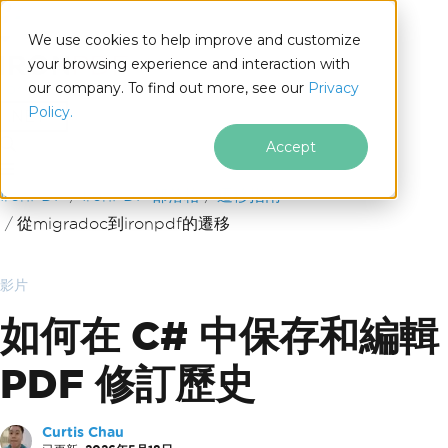
We use cookies to help improve and customize
your browsing experience and interaction with
our company. To find out more, see our
Privacy
for
Policy.
.NET
Accept
跳至頁尾內容
IronPDF
IronPDF 部落格
遷移指南
從migradoc到ironpdf的遷移
影片
如何在 C# 中保存和編輯
PDF 修訂歷史
Curtis Chau