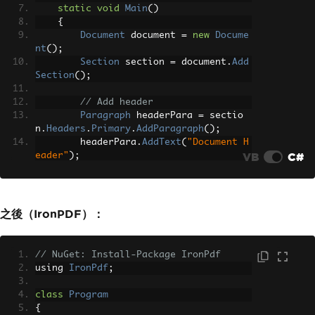
static
void
Main
()
{
Document
 document 
=
new
Docume
nt
();
Section
 section 
=
 document
.
Add
Section
();
// Add header
Paragraph
 headerPara 
=
 sectio
n
.
Headers
.
Primary
.
AddParagraph
();
        headerPara
.
AddText
(
"Document H
VB
C#
eader"
);
        headerPara
.
Format
.
Font
.
Size
=
12
;
        headerPara
.
Format
.
Alignment
=
ParagraphAlignment
.
Center
;
之後（IronPDF）：
// Add footer
Paragraph
 footerPara 
=
 sectio
// NuGet: Install-Package IronPdf
n
.
Footers
.
Primary
.
AddParagraph
();
using 
IronPdf
;
        footerPara
.
AddText
(
"Page "
);
        footerPara
.
AddPageField
();
class
Program
        footerPara
.
Format
.
Alignment
=
{