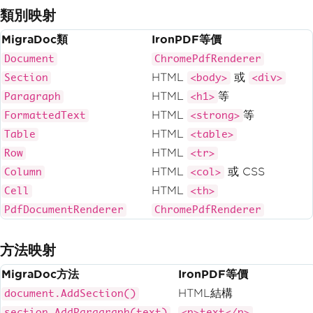
類別映射
MigraDoc類
IronPDF等價
Document
ChromePdfRenderer
HTML
或
Section
<body>
<div>
HTML
等
Paragraph
<h1>
HTML
等
FormattedText
<strong>
HTML
Table
<table>
HTML
Row
<tr>
HTML
或 CSS
Column
<col>
HTML
Cell
<th>
PdfDocumentRenderer
ChromePdfRenderer
方法映射
MigraDoc方法
IronPDF等價
HTML結構
document.AddSection()
section.AddParagraph(text)
<p>text</p>