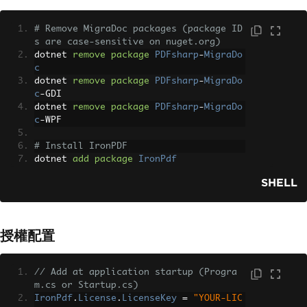
# Remove MigraDoc packages (package ID
s are case-sensitive on nuget.org)
dotnet 
remove
package
PDFsharp
-
MigraDo
c
dotnet 
remove
package
PDFsharp
-
MigraDo
c
-
GDI
dotnet 
remove
package
PDFsharp
-
MigraDo
c
-
WPF
# Install IronPDF
dotnet 
add
package
IronPdf
SHELL
授權配置
// Add at application startup (Progra
m.cs or Startup.cs)
IronPdf
.
License
.
LicenseKey
=
"YOUR-LIC