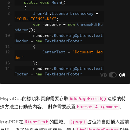
ParagraphAlignment
.
Center
;
static
void
Main
()
{
// Add content
IronPdf
.
License
.
LicenseKey
=
        section
.
AddParagraph
(
"Main con
"YOUR-LICENSE-KEY"
;
tent of the document"
);
var
 renderer 
=
new
ChromePdfRe
nderer
();
PdfDocumentRenderer
 pdfRendere
        renderer
.
RenderingOptions
.
Text
r 
=
new
PdfDocumentRenderer
();
Header
=
new
TextHeaderFooter
        pdfRenderer
.
Document
=
 documen
{
t
;
CenterText
=
"Document Hea
        pdfRenderer
.
RenderDocument
();
der"
        pdfRenderer
.
PdfDocument
.
Save
};
(
"header-footer.pdf"
);
        renderer
.
RenderingOptions
.
Text
}
VB
C#
Footer
=
new
TextHeaderFooter
}
{
CenterText
=
"Page {page}"
};
MigraDoc的標頭和頁腳需要存取
這樣的特
AddPageField()
var
 pdf 
=
 renderer
.
RenderHtmlA
殊方法進行動態內容。 對齊需要設置
。
Format.Alignment
sPdf
(
"<h1>Main content of the document
</h1>"
);
        pdf
.
SaveAs
(
"header-footer.pd
IronPDF在
的區域。
占位符自動插入當前
RightText
{page}
f"
);
頁碼。 為了獲得更豐富的佈局，使用
以獲
}