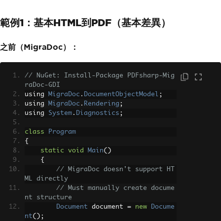
範例1：基本HTML到PDF（基本差異）
之前（MigraDoc）：
// NuGet: Install-Package PDFsharp-Mig
raDoc-GDI
using 
MigraDoc
.
DocumentObjectModel
;
using 
MigraDoc
.
Rendering
;
using 
System
.
Diagnostics
;
class
Program
{
static
void
Main
()
{
// MigraDoc doesn't support HT
ML directly
// Must manually create docume
nt structure
Document
 document 
=
new
Docume
nt
();