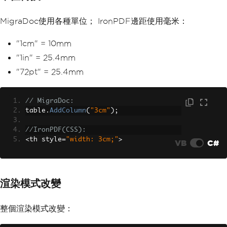
MigraDoc使用各種單位； IronPDF邊距使用毫米：
"1cm" = 10mm
"1in" = 25.4mm
"72pt" = 25.4mm
// MigraDoc:
table
.
AddColumn
(
"3cm"
);
//IronPDF(CSS):
<
th style
=
"width: 3cm;"
>
VB
C#
渲染模式改變
整個渲染模式改變：