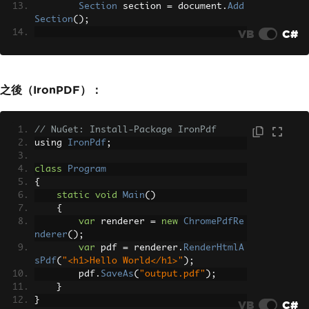
Section
 section 
=
 document
.
Add
Section
();
VB
C#
Paragraph
 paragraph 
=
 section
.
AddParagraph
();
        paragraph
.
AddFormattedText
(
"He
llo World"
,
TextFormat
.
Bold
);
之後（IronPDF）：
        paragraph
.
Format
.
Font
.
Size
=
1
6
;
// NuGet: Install-Package IronPdf
PdfDocumentRenderer
 pdfRendere
using 
IronPdf
;
r 
=
new
PdfDocumentRenderer
();
        pdfRenderer
.
Document
=
 documen
class
Program
t
;
{
        pdfRenderer
.
RenderDocument
();
static
void
Main
()
        pdfRenderer
.
PdfDocument
.
Save
{
(
"output.pdf"
);
var
 renderer 
=
new
ChromePdfRe
}
nderer
();
}
var
 pdf 
=
 renderer
.
RenderHtmlA
sPdf
(
"<h1>Hello World</h1>"
);
        pdf
.
SaveAs
(
"output.pdf"
);
}
}
VB
C#