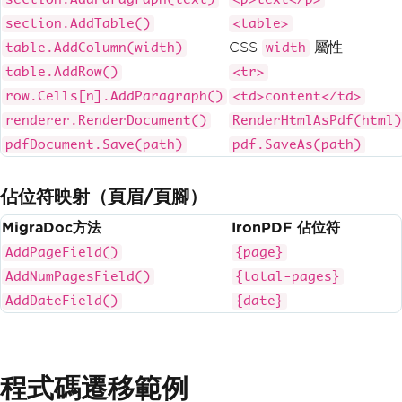
section.AddTable()
<table>
CSS
屬性
table.AddColumn(width)
width
table.AddRow()
<tr>
row.Cells[n].AddParagraph()
<td>content</td>
renderer.RenderDocument()
RenderHtmlAsPdf(html)
pdfDocument.Save(path)
pdf.SaveAs(path)
佔位符映射（頁眉/頁腳）
MigraDoc方法
IronPDF 佔位符
AddPageField()
{page}
AddNumPagesField()
{total-pages}
AddDateField()
{date}
程式碼遷移範例