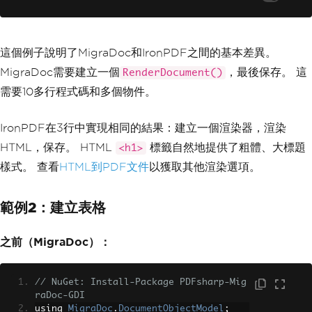
這個例子說明了MigraDoc和IronPDF之間的基本差異。
MigraDoc需要建立一個
，最後保存。 這
RenderDocument()
需要10多行程式碼和多個物件。
IronPDF在3行中實現相同的結果：建立一個渲染器，渲染
HTML，保存。 HTML
標籤自然地提供了粗體、大標題
<h1>
樣式。 查看
HTML到PDF文件
以獲取其他渲染選項。
範例2：建立表格
之前（MigraDoc）：
// NuGet: Install-Package PDFsharp-Mig
raDoc-GDI
using 
MigraDoc
.
DocumentObjectModel
;