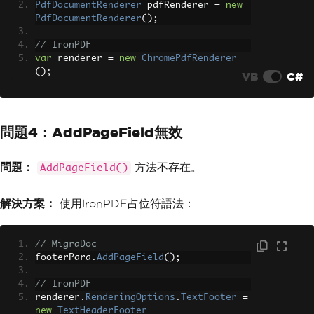
PdfDocumentRenderer
 pdfRenderer 
=
new
PdfDocumentRenderer
();
// IronPDF
var
 renderer 
=
new
ChromePdfRenderer
();
VB
C#
問題4：AddPageField無效
問題：
方法不存在。
AddPageField()
解決方案：
使用IronPDF占位符語法：
// MigraDoc
footerPara
.
AddPageField
();
// IronPDF
renderer
.
RenderingOptions
.
TextFooter
=
new
TextHeaderFooter