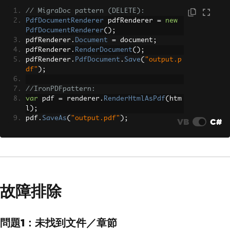
// MigraDoc pattern (DELETE):
PdfDocumentRenderer
 pdfRenderer 
=
new
PdfDocumentRenderer
();
pdfRenderer
.
Document
=
 document
;
pdfRenderer
.
RenderDocument
();
pdfRenderer
.
PdfDocument
.
Save
(
"output.p
df"
);
//IronPDFpattern:
var
 pdf 
=
 renderer
.
RenderHtmlAsPdf
(
htm
l
);
pdf
.
SaveAs
(
"output.pdf"
);
VB
C#
故障排除
問題1：未找到文件／章節