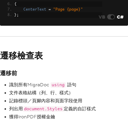
{
CenterText
=
"Page {page}"
};
VB
C#
遷移檢查表
遷移前
識別所有MigraDoc
語句
using
文件表格結構（列、行、樣式）
記錄標頭／頁腳內容和頁面字段使用
列出用
定義的自訂樣式
document.Styles
獲得IronPDF授權金鑰