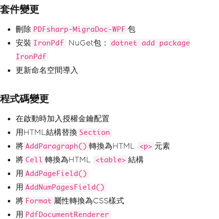
套件變更
刪除
包
PDFsharp-MigraDoc-WPF
安裝
NuGet包：
IronPdf
dotnet add package
IronPdf
更新命名空間導入
程式碼變更
在啟動時加入授權金鑰配置
用HTML結構替換
Section
將
轉換為HTML
元素
AddParagraph()
<p>
將
轉換為HTML
結構
Cell
<table>
用
AddPageField()
用
AddNumPagesField()
將
屬性轉換為CSS樣式
Format
用
PdfDocumentRenderer