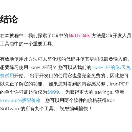
static
void
HtmlToPdfExample
(
strin
g
 htmlString
)
结论
{
// Create a new renderer for c
onverting HTML to PDF
在本教程中，我们探索了C#中的
ChromePdfRenderer
 renderer 
方法是C#开发人员
=
n
Math.Abs
ew
ChromePdfRenderer
();
工具包中的一个重要工具。
// Render HTML string as PDF
PdfDocument
 newPdf 
=
 renderer
.
RenderHtmlAsPdf
(
htmlString
);
有效地使用此方法可以简化您的代码并使其更能抵御负输入值。
// Save the PDF to a file
想要练习使用IronPDF吗？ 您可以从我们的
IronPDF的30天免
        newPdf
.
SaveAs
(
"pdf_from_html.p
df"
);
费试用
开始。 出于开发目的使用它也是完全免费的，因此您可
}
以真正了解它的功能。 如果您对看到的内容感兴趣，IronPDF
}
的单个许可证起价仅为
$999
。 为获得更大的 savings, 查看
Iron Suite捆绑价格
，您可以用两个软件的价格获得Iron
Software的所有九个工具。 祝您编码愉快！