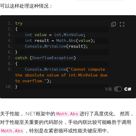
可以这样处理这种情况：
try
{
int
value
=
int
.
MinValue
;
int
 result 
=
Math
.
Abs
(
value
);
Console
.
WriteLine
(
result
);
}
catch
(
OverflowException
)
{
Console
.
WriteLine
(
"Cannot compute 
the absolute value of int.MinValue due 
to overflow."
);
}
VB
C#
关于性能，.NET框架中的
进行了高度优化。 然而，
Math.Abs
对于性能至关重要的代码部分，手动内联比较可能略胜于调用
，特别是在紧密循环或性能关键应用中。
Math.Abs