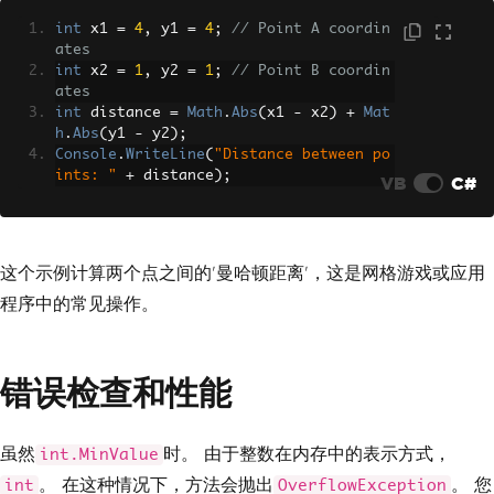
int
 x1 
=
4
,
 y1 
=
4
;
// Point A coordin
ates
int
 x2 
=
1
,
 y2 
=
1
;
// Point B coordin
ates
int
 distance 
=
Math
.
Abs
(
x1 
-
 x2
)
+
Mat
h
.
Abs
(
y1 
-
 y2
);
Console
.
WriteLine
(
"Distance between po
ints: "
+
 distance
);
VB
C#
这个示例计算两个点之间的'曼哈顿距离'，这是网格游戏或应用
程序中的常见操作。
错误检查和性能
虽然
时。 由于整数在内存中的表示方式，
int.MinValue
。 在这种情况下，方法会抛出
。 您
int
OverflowException