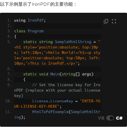
以下示例显示了IronPDF的主要功能：
using 
IronPdf
;
class
Program
{
static
string
SampleHtmlString
=
"
<h1 style='position:absolute; top:10p
x; left:10px;'>Hello World!</h1><p sty
le='position:absolute; top:50px; left:
10px;'>This is IronPdf.</p>"
;
static
void
Main
(
string
[]
 args
)
{
// Set the license key for Iro
nPDF (replace with your actual license 
key)
License
.
LicenseKey
=
"ENTER-YO
UR-LICENSE-KEY-HERE"
;
HtmlToPdfExample
(
SampleHtmlStr
VB
C#
ing
);
}