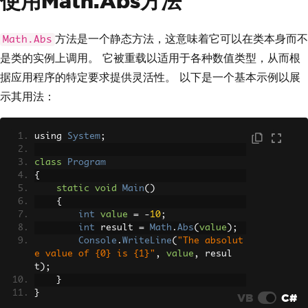
使用Math.Abs方法
方法是一个静态方法，这意味着它可以在类本身而不
Math.Abs
是类的实例上调用。 它被重载以适用于各种数值类型，从而根
据应用程序的特定要求提供灵活性。 以下是一个基本示例以展
示其用法：
using 
System
;
class
Program
{
static
void
Main
()
{
int
value
=
-
10
;
int
 result 
=
Math
.
Abs
(
value
);
Console
.
WriteLine
(
"The absolut
e value of {0} is {1}"
,
value
,
 resul
t
);
}
}
VB
C#