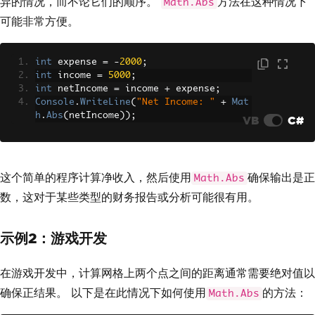
异的情况，而不论它们的顺序。
方法在这种情况下
Math.Abs
可能非常方便。
int
 expense 
=
-
2000
;
int
 income 
=
5000
;
int
 netIncome 
=
 income 
+
 expense
;
Console
.
WriteLine
(
"Net Income: "
+
Mat
h
.
Abs
(
netIncome
));
VB
C#
这个简单的程序计算净收入，然后使用
确保输出是正
Math.Abs
数，这对于某些类型的财务报告或分析可能很有用。
示例2：游戏开发
在游戏开发中，计算网格上两个点之间的距离通常需要绝对值以
确保正结果。 以下是在此情况下如何使用
的方法：
Math.Abs