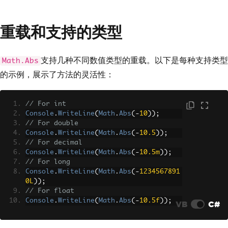
重载和支持的类型
支持几种不同数值类型的重载。以下是每种支持类型
Math.Abs
的示例，展示了方法的灵活性：
// For int
Console
.
WriteLine
(
Math
.
Abs
(-
10
));
// For double
Console
.
WriteLine
(
Math
.
Abs
(-
10.5
));
// For decimal
Console
.
WriteLine
(
Math
.
Abs
(-
10.5m
));
// For long
Console
.
WriteLine
(
Math
.
Abs
(-
1234567891
0L
));
// For float
Console
.
WriteLine
(
Math
.
Abs
(-
10.5f
));
VB
C#