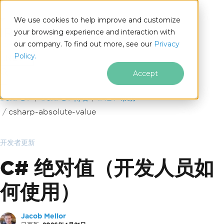
We use cookies to help improve and customize
your browsing experience and interaction with
our company. To find out more, see our
Privacy
for
Policy.
.NET
Accept
跳至页脚内容
IronPDF
IronPDF博客
.NET 帮助
csharp-absolute-value
开发者更新
C# 绝对值（开发人员如
何使用）
Jacob Mellor