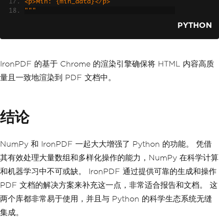
<p>Min: {min_data}</p>
"""
# Using IronPDF to convert HTML to PDF
PYTHON
renderer 
=
ChromePdfRenderer
()
pdf 
=
 renderer
.
RenderHtmlAsPdf
(
html_co
ntent
)
pdf
.
SaveAs
(
"numpy_data_summary.pdf"
)
IronPDF 的基于 Chrome 的渲染引擎确保将 HTML 内容高质
量且一致地渲染到 PDF 文档中。
结论
NumPy 和 IronPDF 一起大大增强了 Python 的功能。 凭借
其有效处理大量数组和多样化操作的能力，NumPy 在科学计算
和机器学习中不可或缺。 IronPDF 通过提供可靠的生成和操作
PDF 文档的解决方案来补充这一点，非常适合报告和文档。 这
两个库都非常易于使用，并且与 Python 的科学生态系统无缝
集成。