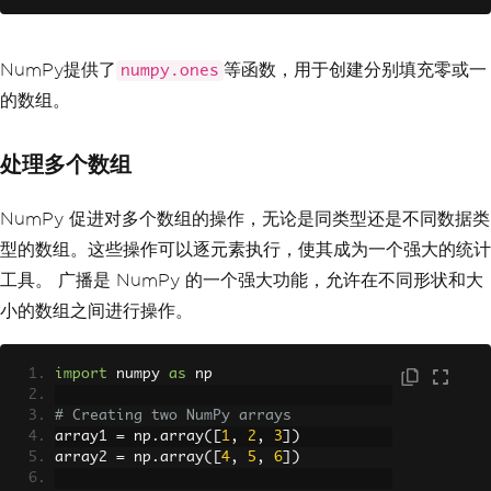
NumPy提供了
等函数，用于创建分别填充零或一
numpy.ones
的数组。
处理多个数组
NumPy 促进对多个数组的操作，无论是同类型还是不同数据类
型的数组。这些操作可以逐元素执行，使其成为一个强大的统计
工具。 广播是 NumPy 的一个强大功能，允许在不同形状和大
小的数组之间进行操作。
import
 numpy 
as
 np
# Creating two NumPy arrays
array1 
=
 np
.
array
([
1
,
2
,
3
])
array2 
=
 np
.
array
([
4
,
5
,
6
])