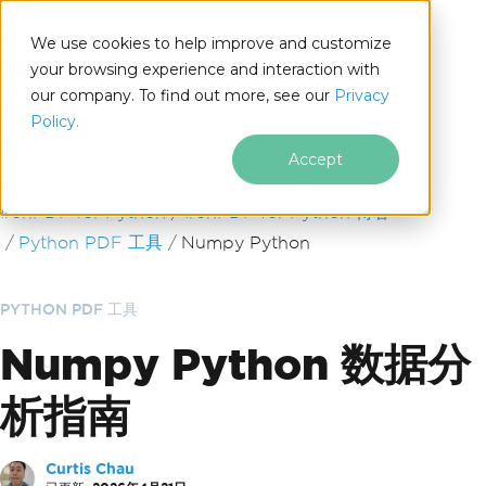
We use cookies to help improve and customize
your browsing experience and interaction with
our company. To find out more, see our
Privacy
for
Policy.
Python
Accept
跳至页脚内容
IronPDF for Python
IronPDF for Python 博客
Python PDF 工具
Numpy Python
PYTHON PDF 工具
Numpy Python 数据分
析指南
Curtis Chau