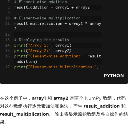
# Element-wise addition
result_addition 
=
 array1 
+
 array2
# Element-wise multiplication
result_multiplication 
=
 array1 
*
 array
2
# Displaying the results
print
(
"Array 1:"
,
 array1
)
print
(
"Array 2:"
,
 array2
)
print
(
"Element-wise Addition:"
,
 result
_addition
)
print
(
"Element-wise Multiplication:"
,
result_multiplication
)
PYTHON
在这个例子中，
array1
和
array2
是两个 NumPy 数组，代码
对这些数组执行逐元素加法和乘法，产生
result_addition
和
result_multiplication
。 输出将显示原始数组及各自操作的结
果。