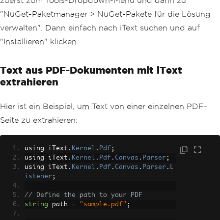
zuerst zum Tools-Dropdown-Menü und dann zu
"NuGet-Paketmanager > NuGet-Pakete für die Lösung
verwalten". Dann einfach nach iText suchen und auf
"Installieren" klicken.
Text aus PDF-Dokumenten mit iText
extrahieren
Hier ist ein Beispiel, um Text von einer einzelnen PDF-
Seite zu extrahieren:
using iText
.
Kernel
.
Pdf
;
using iText
.
Kernel
.
Pdf
.
Canvas
.
Parser
;
using iText
.
Kernel
.
Pdf
.
Canvas
.
Parser
.
L
istener
;
// Define the path to your PDF
string
 path 
=
"sample.pdf"
;