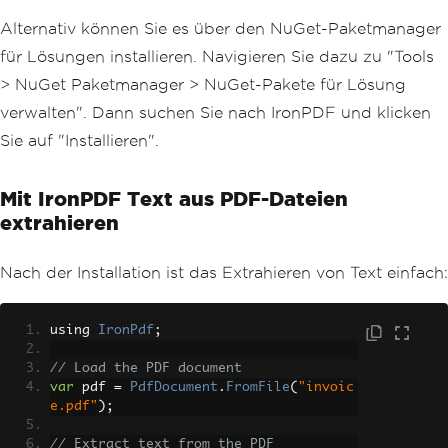
Alternativ können Sie es über den NuGet-Paketmanager
für Lösungen installieren. Navigieren Sie dazu zu "Tools
> NuGet Paketmanager > NuGet-Pakete für Lösung
verwalten". Dann suchen Sie nach IronPDF und klicken
Sie auf "Installieren".
Mit IronPDF Text aus PDF-Dateien
extrahieren
Nach der Installation ist das Extrahieren von Text einfach:
using 
IronPdf
;
// Load the PDF document
var
 pdf 
=
PdfDocument
.
FromFile
(
"invoic
e.pdf"
);
// Extract text from the PDF