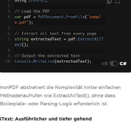
using 
IronPdf
;
// Load the PDF
var
 pdf 
=
PdfDocument
.
FromFile
(
"sampl
e.pdf"
);
// Extract all text from every page
string
 extractedText 
=
 pdf
.
ExtractAllT
ext
();
// Output the extracted text
Console
.
WriteLine
(
extractedText
);
VB
C#
IronPDF abstrahiert die Komplexität hinter einfachen
Methodenaufrufen wie ExtractAllText(), ohne dass
Boilerplate- oder Parsing-Logik erforderlich ist.
iText: Ausführlicher und tiefer gehend