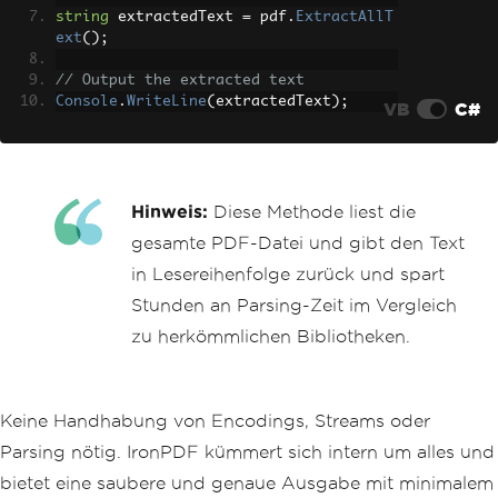
string
 extractedText 
=
 pdf
.
ExtractAllT
ext
();
// Output the extracted text
Console
.
WriteLine
(
extractedText
);
VB
C#
Hinweis:
Diese Methode liest die
gesamte PDF-Datei und gibt den Text
in Lesereihenfolge zurück und spart
Stunden an Parsing-Zeit im Vergleich
zu herkömmlichen Bibliotheken.
Keine Handhabung von Encodings, Streams oder
Parsing nötig. IronPDF kümmert sich intern um alles und
bietet eine saubere und genaue Ausgabe mit minimalem