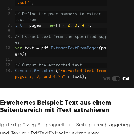
f.pdf"
);
// Define the page numbers to extract 
text from
int
[]
 pages 
=
new
[]
{
2
,
3
,
4
};
// Extract text from the specified pag
es
var
 text 
=
 pdf
.
ExtractTextFromPages
(
pa
ges
);
// Output the extracted text
Console
.
WriteLine
(
"Extracted text from 
pages 2, 3, and 4:\n"
+
 text
);
VB
C#
Erweitertes Beispiel: Text aus einem
Seitenbereich mit iText extrahieren
In iText müssen Sie manuell den Seitenbereich angeben
und Text mit PdfTextExtractor extrahieren: