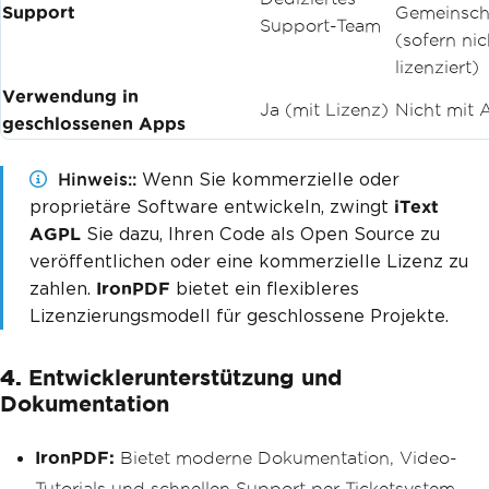
Support
Gemeinsch
Support-Team
(sofern nic
lizenziert)
Verwendung in
Ja (mit Lizenz)
Nicht mit
geschlossenen Apps
Hinweis:
Wenn Sie kommerzielle oder
proprietäre Software entwickeln, zwingt
iText
Sie dazu, Ihren Code als Open Source zu
AGPL
veröffentlichen oder eine kommerzielle Lizenz zu
zahlen.
bietet ein flexibleres
IronPDF
Lizenzierungsmodell für geschlossene Projekte.
4.
Entwicklerunterstützung und
Dokumentation
IronPDF:
Bietet moderne Dokumentation, Video-
Tutorials und schnellen Support per Ticketsystem.