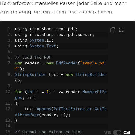
iText erfordert manuelles Parsen jeder Seite und mehr
Anstrengung, um einfachen Text zu extrahieren.
using iTextSharp
.
text
.
pdf
;
using iTextSharp
.
text
.
pdf
.
parser
;
using 
System
.
IO
;
using 
System
.
Text
;
// Load the PDF
var
 reader 
=
new
PdfReader
(
"sample.pd
f"
);
StringBuilder
 text 
=
new
StringBuilder
();
for
(
int
 i 
=
1
;
 i 
<=
 reader
.
NumberOfPa
ges
;
 i
++)
{
    text
.
Append
(
PdfTextExtractor
.
GetTe
xtFromPage
(
reader
,
 i
));
}
VB
C#
// Output the extracted text