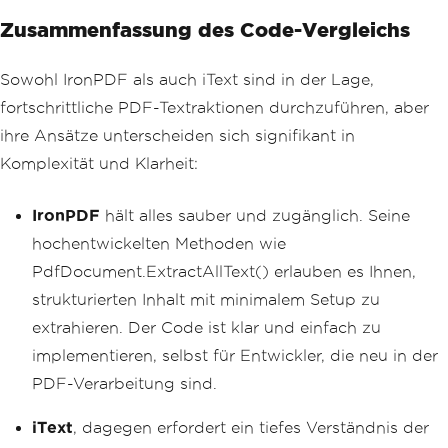
Console
.
WriteLine
(
textBuilder
.
ToString
Zusammenfassung des Code-Vergleichs
());
// Close the PDF reader
Sowohl IronPDF als auch iText sind in der Lage,
reader
.
Close
();
fortschrittliche PDF-Textraktionen durchzuführen, aber
ihre Ansätze unterscheiden sich signifikant in
Komplexität und Klarheit:
IronPDF
hält alles sauber und zugänglich. Seine
hochentwickelten Methoden wie
PdfDocument.ExtractAllText() erlauben es Ihnen,
strukturierten Inhalt mit minimalem Setup zu
extrahieren. Der Code ist klar und einfach zu
implementieren, selbst für Entwickler, die neu in der
PDF-Verarbeitung sind.
iText
, dagegen erfordert ein tiefes Verständnis der