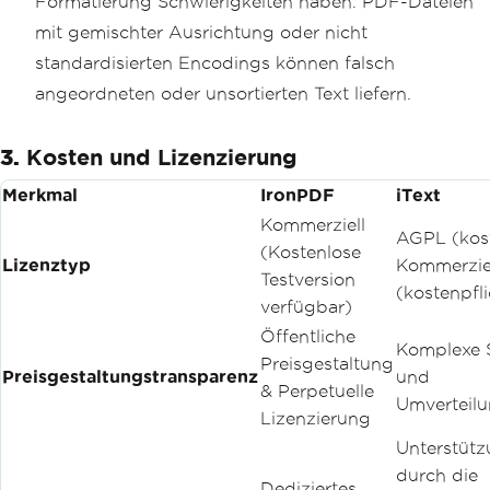
Formatierung Schwierigkeiten haben. PDF-Dateien
mit gemischter Ausrichtung oder nicht
standardisierten Encodings können falsch
angeordneten oder unsortierten Text liefern.
3.
Kosten und Lizenzierung
Merkmal
IronPDF
iText
Kommerziell
AGPL (kost
(Kostenlose
Lizenztyp
Kommerzie
Testversion
(kostenpfli
verfügbar)
Öffentliche
Komplexe 
Preisgestaltung
Preisgestaltungstransparenz
und
& Perpetuelle
Umverteilu
Lizenzierung
Unterstüt
durch die
Dediziertes