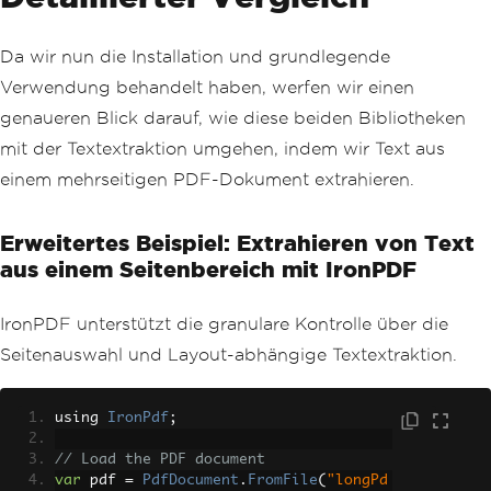
Da wir nun die Installation und grundlegende
Verwendung behandelt haben, werfen wir einen
genaueren Blick darauf, wie diese beiden Bibliotheken
mit der Textextraktion umgehen, indem wir Text aus
einem mehrseitigen PDF-Dokument extrahieren.
Erweitertes Beispiel: Extrahieren von Text
aus einem Seitenbereich mit IronPDF
IronPDF unterstützt die granulare Kontrolle über die
Seitenauswahl und Layout-abhängige Textextraktion.
using 
IronPdf
;
// Load the PDF document
var
 pdf 
=
PdfDocument
.
FromFile
(
"longPd