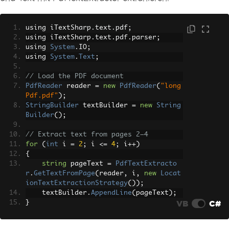
using iTextSharp
.
text
.
pdf
;
using iTextSharp
.
text
.
pdf
.
parser
;
using 
System
.
IO
;
using 
System
.
Text
;
// Load the PDF document
PdfReader
 reader 
=
new
PdfReader
(
"long
Pdf.pdf"
);
StringBuilder
 textBuilder 
=
new
String
Builder
();
// Extract text from pages 2–4
for
(
int
 i 
=
2
;
 i 
<=
4
;
 i
++)
{
string
 pageText 
=
PdfTextExtracto
r
.
GetTextFromPage
(
reader
,
 i
,
new
Locat
ionTextExtractionStrategy
());
    textBuilder
.
AppendLine
(
pageText
);
VB
C#
}
// Output the extracted text