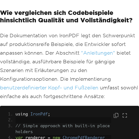
// Add content
Wie vergleichen sich Codebeispiele
Paragraph
 title 
=
new
Paragrap
h
(
"Document Title"
)
hinsichtlich Qualität und Vollständigkeit?
.
SetFont
(
font
)
.
SetFontSize
(
18
)
Die Dokumentation von IronPDF legt den Schwerpunkt
.
SetTextAlignment
(
TextAlig
nment
.
CENTER
);
auf produktionsreife Beispiele, die Entwickler sofort
        document
.
Add
(
title
);
anpassen können. Der Abschnitt
"Anleitungen"
bietet
// Multiple steps required for 
vollständige, ausführbare Beispiele für gängige
basic formatting
Szenarien mit Erläuterungen zu den
for
(
int
 i 
=
0
;
 i 
<
5
;
 i
++)
{
Konfigurationsoptionen. Die Implementierung
Paragraph
 para 
=
new
Parag
benutzerdefinierter Kopf- und Fußzeilen
umfasst sowohl
raph
(
$
"Section {i + 1} content goes he
re."
)
einfache als auch fortgeschrittene Ansätze:
.
SetFont
(
font
)
.
SetFontSize
(
12
)
.
SetTextAlignment
(
Text
using 
IronPdf
;
Alignment
.
JUSTIFIED
);
            document
.
Add
(
para
);
// Simple approach with built-in place
}
holders
var
 renderer 
=
new
ChromePdfRenderer