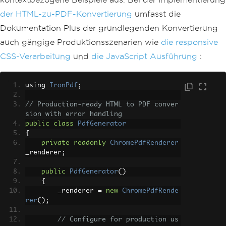
der HTML-zu-PDF-Konvertierung
umfasst die
Dokumentation Plus der grundlegenden Konvertierung
auch gängige Produktionsszenarien wie
die responsive
CSS-Verarbeitung
und
die JavaScript Ausführung
:
using 
IronPdf
;
// Production-ready HTML to PDF conver
sion with error handling
public
class
PdfGenerator
{
private
readonly
ChromePdfRenderer
_renderer
;
public
PdfGenerator
()
{
        _renderer 
=
new
ChromePdfRende
rer
();
// Configure for production us