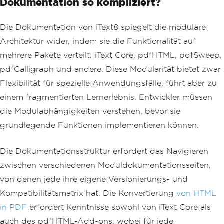
Dokumentation so kompliziert?
if
(!
string
.
IsNullOrEmpty
(
baseUrl
))
Die Dokumentation von iText8 spiegelt die modulare
{
                _renderer
.
RenderingOpt
Architektur wider, indem sie die Funktionalität auf
ions
.
BaseUrl
=
new
Uri
(
baseUrl
);
mehrere Pakete verteilt: iText Core, pdfHTML, pdfSweep,
}
pdfCalligraph und andere. Diese Modularität bietet zwar
// Generate PDF with prope
Flexibilität für spezielle Anwendungsfälle, führt aber zu
r encoding
var
 pdf 
=
 _renderer
.
Render
einem fragmentierten Lernerlebnis. Entwickler müssen
HtmlAsPdf
(
html
);
die Modulabhängigkeiten verstehen, bevor sie
// Apply compression for s
grundlegende Funktionen implementieren können.
maller file size
            pdf
.
CompressImages
(
90
);
Die Dokumentationsstruktur erfordert das Navigieren
return
 pdf
.
BinaryData
;
zwischen verschiedenen Moduldokumentationsseiten,
}
von denen jede ihre eigene Versionierungs- und
catch
(
Exception
 ex
)
{
Kompatibilitätsmatrix hat. Die Konvertierung
von HTML
// Log error details for d
in PDF
erfordert Kenntnisse sowohl von iText Core als
ebugging
Console
.
WriteLine
(
$
"PDF ge
auch des pdfHTML-Add-ons, wobei für jede