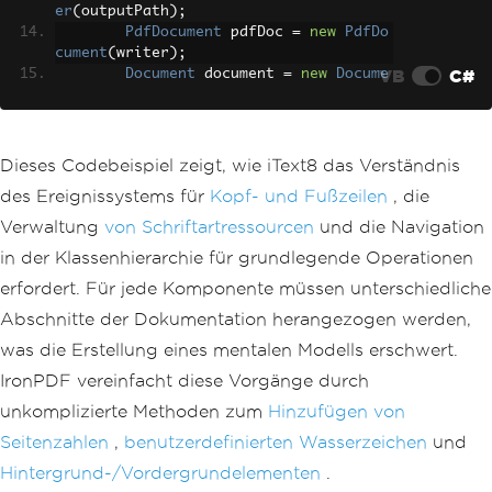
er
(
outputPath
);
PdfDocument
 pdfDoc 
=
new
PdfDo
cument
(
writer
);
VB
C#
Document
 document 
=
new
Docume
nt
(
pdfDoc
);
// Configure page size and mar
gins
Dieses Codebeispiel zeigt, wie iText8 das Verständnis
        pdfDoc
.
SetDefaultPageSize
(
Page
des Ereignissystems für
Kopf- und Fußzeilen
, die
Size
.
A4
);
        document
.
SetMargins
(
72
,
72
,
7
Verwaltung
von Schriftartressourcen
und die Navigation
2
,
72
);
in der Klassenhierarchie für grundlegende Operationen
// Create font for consistency
erfordert. Für jede Komponente müssen unterschiedliche
PdfFont
 font 
=
PdfFontFactory
.
Abschnitte der Dokumentation herangezogen werden,
CreateFont
(
FontConstants
.
HELVETICA
);
was die Erstellung eines mentalen Modells erschwert.
// Add event handler for heade
IronPDF vereinfacht diese Vorgänge durch
rs/footers (requires understanding eve
nt system)
unkomplizierte Methoden zum
Hinzufügen von
        pdfDoc
.
AddEventHandler
(
PdfDocu
Seitenzahlen
,
benutzerdefinierten Wasserzeichen
und
mentEvent
.
END_PAGE
,
new
HeaderFooterEv
Hintergrund-/Vordergrundelementen
entHandler
());
.