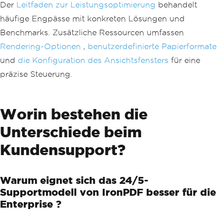
            <img src='logo.png' style
Der
Leitfaden zur Leistungsoptimierung
behandelt
}
='height: 20px;' />
häufige Engpässe mit konkreten Lösungen und
            <span>Confidential Documen
t</span>
Benchmarks. Zusätzliche Ressourcen umfassen
            <span>{page}/{total-pages}
Rendering-Optionen
,
benutzerdefinierte Papierformate
</span>
        </div>"
,
und
die Konfiguration des Ansichtsfensters
für eine
BaseUrl
=
new
Uri
(
@"C:\assets\"
)
präzise Steuerung.
};
var
 pdf 
=
 renderer
.
RenderHtmlAsPdf
(
"<h
1>Document Content</h1>"
);
Worin bestehen die
pdf
.
SaveAs
(
"document-with-headers.pd
f"
);
Unterschiede beim
Kundensupport?
Warum eignet sich das 24/5-
Supportmodell von IronPDF besser für die
Enterprise ?