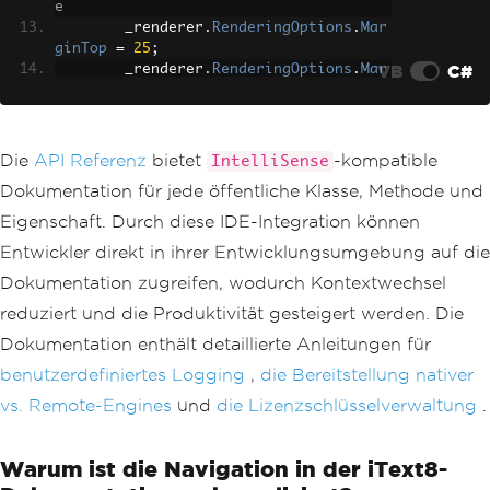
e
        _renderer
.
RenderingOptions
.
Mar
ginTop
=
25
;
VB
C#
        _renderer
.
RenderingOptions
.
Mar
ginBottom
=
25
;
        _renderer
.
RenderingOptions
.
Css
MediaType
=
PdfCssMediaType
.
Print
;
        _renderer
.
RenderingOptions
.
Pri
Die
API Referenz
bietet
-kompatible
IntelliSense
ntHtmlBackgrounds
=
true
;
Dokumentation für jede öffentliche Klasse, Methode und
// Performance optimization
Eigenschaft. Durch diese IDE-Integration können
        _renderer
.
RenderingOptions
.
Ren
Entwickler direkt in ihrer Entwicklungsumgebung auf die
derDelay
=
500
;
// Wait for JavaScript
        _renderer
.
RenderingOptions
.
Tim
Dokumentation zugreifen, wodurch Kontextwechsel
eout
=
60000
;
// 60-second timeout
reduziert und die Produktivität gesteigert werden. Die
}
Dokumentation enthält detaillierte Anleitungen für
public
byte
[]
GeneratePdfFromHtml
benutzerdefiniertes Logging
,
die Bereitstellung nativer
(
string
 html
,
string
 baseUrl 
=
null
)
{
vs. Remote-Engines
und
die Lizenzschlüsselverwaltung
.
try
{
Warum ist die Navigation in der iText8-
// Set base URL for relati
ve asset resolution