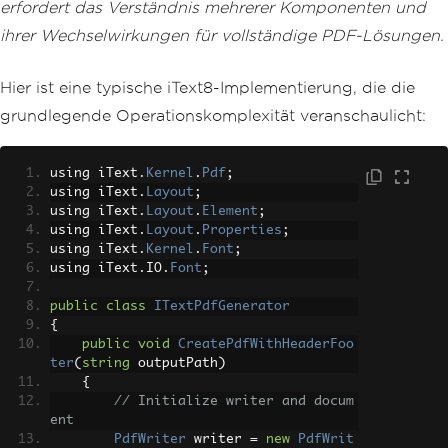
erfordert das Verständnis mehrerer Komponenten und
ihrer Wechselwirkungen für vollständige PDF-Lösungen.
Hier ist eine typische iText8-Implementierung, die die
grundlegende Operationskomplexität veranschaulicht:
using iText
.
Kernel
.
Pdf
;
using iText
.
Layout
;
using iText
.
Layout
.
Element
;
using iText
.
Layout
.
Properties
;
using iText
.
Kernel
.
Font
;
using iText
.
IO
.
Font
;
public
class
ITextPdfGenerator
{
public
void
CreatePdfWithHeaderFoo
ter
(
string
 outputPath
)
{
// Initialize writer and docum
ent
PdfWriter
 writer 
=
new
PdfWrit