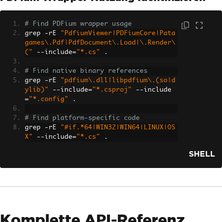
# Find PDFium wrapper usage
grep 
-
rE 
"PdfiumViewer|PDFiumCore|Pata
games\.Pdf|PdfDocument\.Load|\.Render\
("
--
include
=
"*.cs"
.
# Find native binary references
grep 
-
rE 
"pdfium\.dll|libpdfium\.(so|d
ylib)"
--
include
=
"*.csproj"
--
include
=
"*.config"
.
# Find platform-specific code
grep 
-
rE 
"#if.*64|WIN32|WIN64|LINUX|OS
X"
--
include
=
"*.cs"
.
SHELL
Komplette API-Referenz