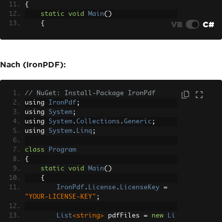
{
static
void
Main
()
VB
C#
{
List
<string>
 pdfFiles 
=
new
Li
st
<string>
{
"document1.pdf"
,
Nach (IronPDF):
"document2.pdf"
,
"document3.pdf"
};
// NuGet: Install-Package IronPdf
using 
IronPdf
;
// To merge PDFs from a PDFium 
using 
System
;
wrapper you must reach for another lib
using 
System
.
Collections
.
Generic
;
rary
using 
System
.
Linq
;
// (PdfSharp, iText, IronPDF) 
or, with Patagames Pdfium.Net.SDK, use 
class
Program
its
{
// document-edit APIs.
static
void
Main
()
{
Console
.
WriteLine
(
"PDF merging 
IronPdf
.
License
.
LicenseKey
=
is not supported by PdfiumViewer/PDFiu
"YOUR-LICENSE-KEY"
;
mCore."
);
}
List
<string>
 pdfFiles 
=
new
Li
}