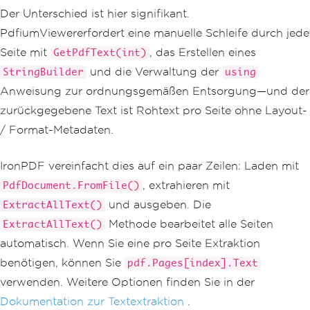
}
Der Unterschied ist hier signifikant.
}
PdfiumViewererfordert eine manuelle Schleife durch jede
Seite mit
, das Erstellen eines
GetPdfText(int)
und die Verwaltung der
StringBuilder
using
Anweisung zur ordnungsgemäßen Entsorgung—und der
zurückgegebene Text ist Rohtext pro Seite ohne Layout-
/ Format-Metadaten.
IronPDF vereinfacht dies auf ein paar Zeilen: Laden mit
, extrahieren mit
PdfDocument.FromFile()
und ausgeben. Die
ExtractAllText()
Methode bearbeitet alle Seiten
ExtractAllText()
automatisch. Wenn Sie eine pro Seite Extraktion
benötigen, können Sie
pdf.Pages[index].Text
verwenden. Weitere Optionen finden Sie in der
Dokumentation zur Textextraktion
.