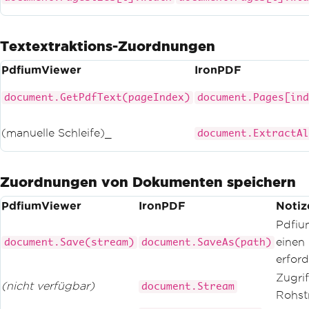
Textextraktions-Zuordnungen
PdfiumViewer
IronPDF
document.GetPdfText(pageIndex)
document.Pages[ind
(manuelle Schleife)_
document.ExtractAl
Zuordnungen von Dokumenten speichern
PdfiumViewer
IronPDF
Notiz
Pdfiu
einen
document.Save(stream)
document.SaveAs(path)
erford
Zugrif
(nicht verfügbar)
document.Stream
Rohs