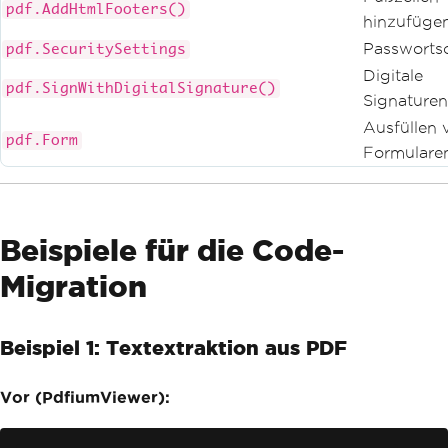
pdf.AddHtmlFooters()
hinzufüge
Passworts
pdf.SecuritySettings
Digitale
pdf.SignWithDigitalSignature()
Signaturen
Ausfüllen 
pdf.Form
Formulare
Beispiele für die Code-
Migration
Beispiel 1: Textextraktion aus PDF
Vor (PdfiumViewer):