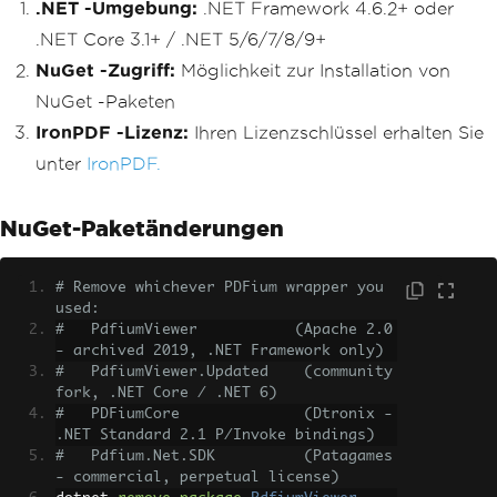
.NET -Umgebung:
.NET Framework 4.6.2+ oder
.NET Core 3.1+ / .NET 5/6/7/8/9+
NuGet -Zugriff:
Möglichkeit zur Installation von
NuGet -Paketen
IronPDF -Lizenz:
Ihren Lizenzschlüssel erhalten Sie
unter
IronPDF.
NuGet-Paketänderungen
# Remove whichever PDFium wrapper you 
used:
#   PdfiumViewer           (Apache 2.0 
- archived 2019, .NET Framework only)
#   PdfiumViewer.Updated    (community 
fork, .NET Core / .NET 6)
#   PDFiumCore              (Dtronix - 
.NET Standard 2.1 P/Invoke bindings)
#   Pdfium.Net.SDK          (Patagames 
- commercial, perpetual license)