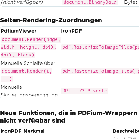
(nicht verfügbar)
Bytes 
document.BinaryData
Seiten-Rendering-Zuordnungen
PdfiumViewer
IronPDF
document.Render(page,
width, height, dpiX,
pdf.RasterizeToImageFiles(p
dpiY, flags)
Manuelle Schleife über
document.Render(i,
pdf.RasterizeToImageFiles("
...)
Manuelle
DPI = 72 * scale
Skalierungsberechnung
Neue Funktionen, die in PDFium-Wrappern
nicht verfügbar sind
IronPDF Merkmal
Beschreib