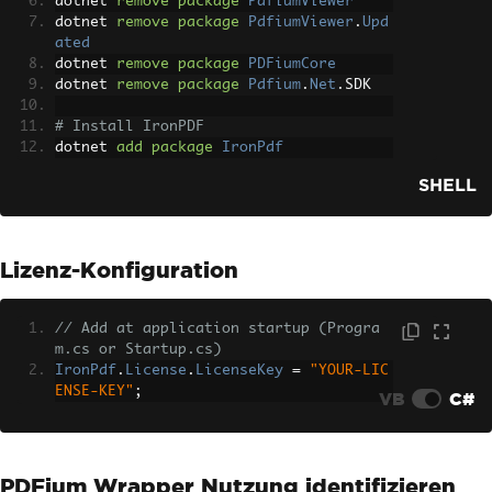
dotnet 
remove
package
PdfiumViewer
dotnet 
remove
package
PdfiumViewer
.
Upd
ated
dotnet 
remove
package
PDFiumCore
dotnet 
remove
package
Pdfium
.
Net
.
SDK
# Install IronPDF
dotnet 
add
package
IronPdf
SHELL
Lizenz-Konfiguration
// Add at application startup (Progra
m.cs or Startup.cs)
IronPdf
.
License
.
LicenseKey
=
"YOUR-LIC
ENSE-KEY"
;
VB
C#
PDFium Wrapper Nutzung identifizieren