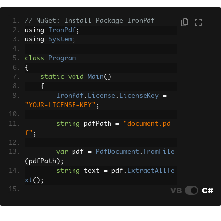
        using 
(
var
 document 
=
PdfDocum
ent
.
Load
(
pdfPath
))
// NuGet: Install-Package IronPdf
{
using 
IronPdf
;
StringBuilder
 text 
=
new
S
using 
System
;
tringBuilder
();
class
Program
for
(
int
 i 
=
0
;
 i 
<
 docume
{
nt
.
PageCount
;
 i
++)
static
void
Main
()
{
{
// PdfiumViewer's text 
IronPdf
.
License
.
LicenseKey
=
extraction is per-page raw text via Ge
"YOUR-LICENSE-KEY"
;
tPdfText(int).
// No layout / format 
string
 pdfPath 
=
"document.pd
metadata is exposed.
f"
;
string
 pageText 
=
 docu
ment
.
GetPdfText
(
i
);
var
 pdf 
=
PdfDocument
.
FromFile
                text
.
AppendLine
(
pageTe
(
pdfPath
);
xt
);
string
 text 
=
 pdf
.
ExtractAllTe
}
xt
();
VB
C#
Console
.
WriteLine
(
text
.
ToS
Console
.
WriteLine
(
text
);
tring
());
}
}
}