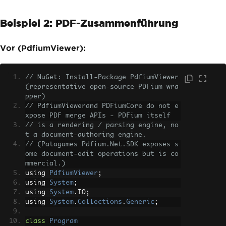
Beispiel 2: PDF-Zusammenführung
Vor (PdfiumViewer):
// NuGet: Install-Package PdfiumViewer 
(representative open-source PDFium wra
pper)
// PdfiumViewerand PDFiumCore do not e
xpose PDF merge APIs - PDFium itself
// is a rendering / parsing engine, no
t a document-authoring engine.
// (Patagames Pdfium.Net.SDK exposes s
ome document-edit operations but is co
mmercial.)
using 
PdfiumViewer
;
using 
System
;
using 
System
.
IO
;
using 
System
.
Collections
.
Generic
;
class
Program