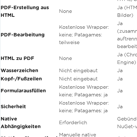
PDF-Erstellung aus
Ja (HTM
None
HTML
Bilder)
Ja
Kostenlose Wrapper:
(zusamm
PDF-Bearbeitung
keine; Patagames:
auftrenn
teilweise
bearbei
Ja (Chr
HTML zu PDF
None
Engine)
Wasserzeichen
Nicht eingebaut
Ja
Kopf-/Fußzeilen
Nicht eingebaut
Ja
Kostenlose Wrapper:
Formularausfüllen
Ja
keine; Patagames: ja
Kostenlose Wrapper:
Sicherheit
Ja
keine; Patagames: ja
Native
Gebünde
Erforderlich
Abhängigkeiten
NuGet-v
Manuelle native