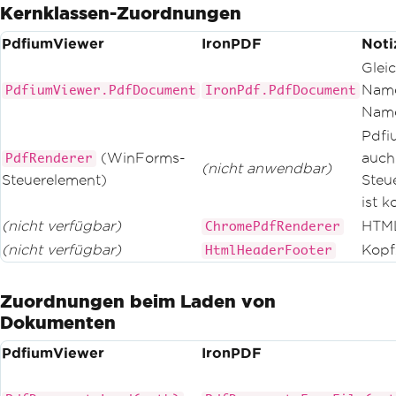
Kernklassen-Zuordnungen
PdfiumViewer
IronPDF
Noti
Glei
Name
PdfiumViewer.PdfDocument
IronPdf.PdfDocument
Nam
Pdfi
(WinForms-
auch
PdfRenderer
(nicht anwendbar)
Steuerelement)
Steu
ist k
(nicht verfügbar)
HTM
ChromePdfRenderer
(nicht verfügbar)
Kopf
HtmlHeaderFooter
Zuordnungen beim Laden von
Dokumenten
PdfiumViewer
IronPDF