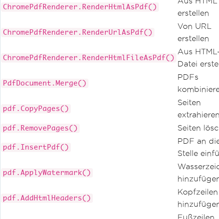
Aus HTML
ChromePdfRenderer.RenderHtmlAsPdf()
erstellen
Von URL
ChromePdfRenderer.RenderUrlAsPdf()
erstellen
Aus HTML
ChromePdfRenderer.RenderHtmlFileAsPdf()
Datei erste
PDFs
PdfDocument.Merge()
kombinier
Seiten
pdf.CopyPages()
extrahiere
Seiten lös
pdf.RemovePages()
PDF an di
pdf.InsertPdf()
Stelle ein
Wasserzei
pdf.ApplyWatermark()
hinzufüge
Kopfzeilen
pdf.AddHtmlHeaders()
hinzufüge
Fußzeilen