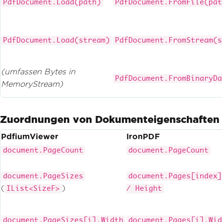
PdfDocument.Load(path)
PdfDocument.FromFile(pat
PdfDocument.Load(stream)
PdfDocument.FromStream(s
(umfassen Bytes in
PdfDocument.FromBinaryDa
MemoryStream)
Zuordnungen von Dokumenteigenschaften
PdfiumViewer
IronPDF
document.PageCount
document.PageCount
document.PageSizes
document.Pages[index]
(
)
IList<SizeF>
/ Height
document.PageSizes[i].Width
document.Pages[i].Wid