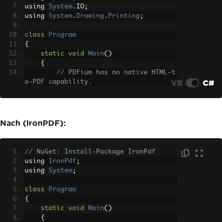
using 
System
.
IO
;
using 
System
.
Drawing
.
Printing
;
class
Program
{
static
void
Main
()
{
// PDFium has no native HTML-t
VB
C#
o-PDF capability.
// Produce the PDF with anothe
r engine (wkhtmltopdf, headless Chromi
um,
// IronPDF, etc.) and then loa
Nach (IronPDF):
d it with PdfDocument.Load(...) for re
ndering.
string
 htmlContent 
=
"<h1>Hell
// NuGet: Install-Package IronPdf
o World</h1>"
;
using 
IronPdf
;
using 
System
;
Console
.
WriteLine
(
"HTML to PDF 
conversion is not supported by PDFiu
class
Program
m."
);
{
}
static
void
Main
()
}
{