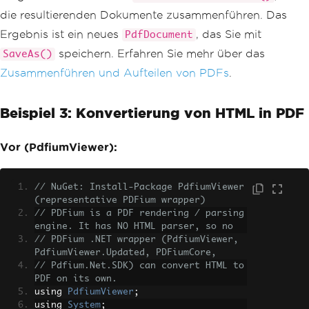
die resultierenden Dokumente zusammenführen. Das
Ergebnis ist ein neues
, das Sie mit
PdfDocument
speichern. Erfahren Sie mehr über das
SaveAs()
Zusammenführen und Aufteilen von PDFs
.
Beispiel 3: Konvertierung von HTML in PDF
Vor (PdfiumViewer):
// NuGet: Install-Package PdfiumViewer 
(representative PDFium wrapper)
// PDFium is a PDF rendering / parsing 
engine. It has NO HTML parser, so no
// PDFium .NET wrapper (PdfiumViewer, 
PdfiumViewer.Updated, PDFiumCore,
// Pdfium.Net.SDK) can convert HTML to 
PDF on its own.
using 
PdfiumViewer
;
using 
System
;