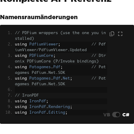
Namensraumänderungen
// PDFium wrappers (use the one you in
stalled)
using 
PdfiumViewer
;
// Pdf
iumViewer/PdfiumViewer.Updated
using 
PDFiumCore
;
// Dtr
onix PDFiumCore (P/Invoke bindings)
using 
Patagames
.
Pdf
;
// Pat
agames Pdfium.Net.SDK
using 
Patagames
.
Pdf
.
Net
;
// Pat
agames Pdfium.Net.SDK
// IronPDF
using 
IronPdf
;
using 
IronPdf
.
Rendering
;
using 
IronPdf
.
Editing
;
VB
C#