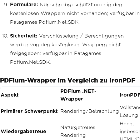
Formulare:
Nur schreibgeschützt oder in den
kostenlosen Wrappern nicht vorhanden; verfügbar in
Patagames Pdfium.Net.SDK.
Sicherheit:
Verschlüsselung / Berechtigungen
werden von den kostenlosen Wrappern nicht
freigegeben; verfügbar in Patagames
Pdfium.Net.SDK.
PDFium-Wrapper im Vergleich zu IronPDF
PDFium .NET-
Aspekt
IronPD
Wrapper
Vollstä
Primärer Schwerpunkt
Rendering/Betrachtung
Lösung
Hoch,
Naturgetreues
Wiedergabetreue
insbeso
Rendering
HTML/C