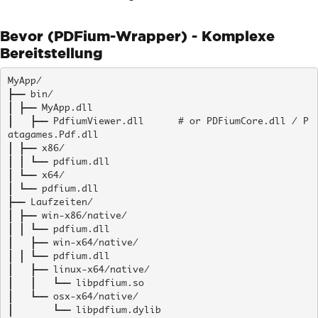
Bevor (PDFium-Wrapper) - Komplexe
Bereitstellung
MyApp/

├── bin/

│ ├── MyApp.dll

│   ├── PdfiumViewer.dll      # or PDFiumCore.dll / P
atagames.Pdf.dll

│ ├── x86/

│ │ └── pdfium.dll

│ └── x64/

│ └── pdfium.dll

├── Laufzeiten/

│ ├── win-x86/native/

│ │ └── pdfium.dll

│   ├── win-x64/native/

│ │ └── pdfium.dll

│   ├── linux-x64/native/

│   │   └── libpdfium.so

│   └── osx-x64/native/

│       └── libpdfium.dylib