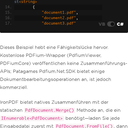
st
<string>
{
"document1.pdf"
,
"document2.pdf"
,
VB
C#
"document3.pdf"
};
// PdfDocument.Merge accepts a
n IEnumerable<PdfDocument>, so load ea
Dieses Beispiel hebt eine Fähigkeitslücke hervor.
ch file first.
Kostenlose PDFium-Wrapper (PdfiumViewer,
var
 docs 
=
 pdfFiles
.
Select
(
pat
h 
=>
PdfDocument
.
FromFile
(
path
)).
ToLis
PDFiumCore) veröffentlichen keine Zusammenführungs-
t
();
APIs; Patagames Pdfium.Net.SDK bietet einige
var
 merged 
=
PdfDocument
.
Merge
(
docs
);
Dokumentbearbeitungsoperationen an, ist jedoch
        merged
.
SaveAs
(
"merged.pdf"
);
kommerziell.
Console
.
WriteLine
(
"PDFs merged 
successfully"
);
IronPDF bietet natives Zusammenführen mit der
}
statischen
Methode an, die ein
PdfDocument.Merge()
}
benötigt—laden Sie jede
IEnumerable<PdfDocument>
Eingabedatei zuerst mit
, dann
PdfDocument.FromFile()