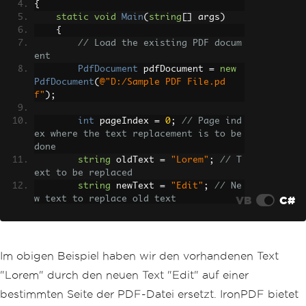
{
static
void
Main
(
string
[]
 args
)
{
// Load the existing PDF docum
ent
PdfDocument
 pdfDocument 
=
new
PdfDocument
(
@"D:/Sample PDF File.pd
f"
);
int
 pageIndex 
=
0
;
// Page ind
ex where the text replacement is to be 
done
string
 oldText 
=
"Lorem"
;
// T
ext to be replaced
string
 newText 
=
"Edit"
;
// Ne
VB
C#
w text to replace old text
// Replace Text on the specifi
ed Page
        pdfDocument
.
ReplaceTextOnPage
Im obigen Beispiel haben wir den vorhandenen Text
(
pageIndex
,
 oldText
,
 newText
);
"Lorem" durch den neuen Text "Edit" auf einer
// Save the updated PDF docume
bestimmten Seite der PDF-Datei ersetzt. IronPDF bietet
nt