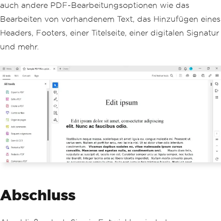
auch andere PDF-Bearbeitungsoptionen wie das
        pdfDocument
.
SaveAs
(
@"D:/Sample 
PDF File updated.pdf"
);
Bearbeiten von vorhandenem Text, das Hinzufügen eines
}
Headers, Footers, einer Titelseite, einer digitalen Signatur
}
und mehr.
Abschluss