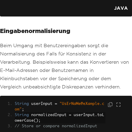
JAVA
Eingabenormalisierung
Beim Umgang mit Benutzereingaben sorgt die
Normalisierung des Falls für Konsistenz in der
Verarbeitung. Beispielsweise kann das Konvertieren von
E-Mail-Adressen oder Benutzernamen in
Kleinbuchstaben vor der Speicherung oder dem
Vergleich unbeabsichtigte Diskrepanzen verhindern.
String
 userInput 
=
"UsErNaMe@eXample.c
om"
;
String
 normalizedInput 
=
 userInput
.
toL
owerCase
();
// Store or compare normalizedInput