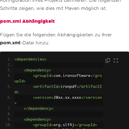
Konfiguration Ihres Projekts definieren. Die folgenden
Schritte zeigen, wie dies mit Maven möglich ist.
pom.xml Abhängigkeit
Fügen Sie die folgenden Abhängigkeiten zu Ihrer
pom.xml
-Datei hinzu:
<dependencies>
<dependency>
<groupId>
com.ironsoftware
</gro
upId>
<artifactId>
ironpdf
</artifactI
d>
<version>
20xx.xx.xxxx
</version
>
</dependency>
<dependency>
<groupId>
org.slf4j
</groupId>