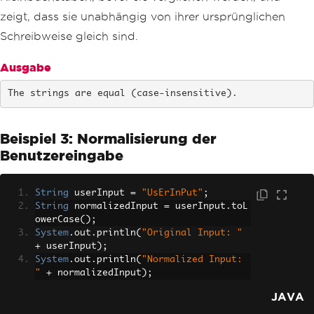
zeigt, dass sie unabhängig von ihrer ursprünglichen
Schreibweise gleich sind.
Ausgabe
The strings are equal (case-insensitive).
Beispiel 3: Normalisierung der
Benutzereingabe
String
 userInput 
=
"UsErInPut"
;
String
 normalizedInput 
=
 userInput
.
toL
owerCase
();
System
.
out
.
println
(
"Original Input: "
+
 userInput
);
System
.
out
.
println
(
"Normalized Input: 
"
+
 normalizedInput
);
JAVA