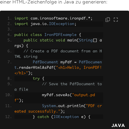
einer HTML-Zeichenfolge in Java zu generieren:
import
 com
.
ironsoftware
.
ironpdf
.*;
import
 java
.
io
.
IOException
;
public
class
IronPDFExample
{
public
static
void
 main
(
String
[]
 a
rgs
)
{
// Create a PDF document from an H
TML string
PdfDocument
 myPdf 
=
PdfDocumen
t
.
renderHtmlAsPdf
(
"<h1>Hello, IronPDF!
</h1>"
);
try
{
// Save the PdfDocument to 
a file
            myPdf
.
saveAs
(
"output.pd
f"
);
System
.
out
.
println
(
"PDF cr
eated successfully."
);
}
catch
(
IOException
 e
)
{
System
.
err
.
println
(
"Error 
JAVA
saving PDF: "
+
 e
.
getMessage
());