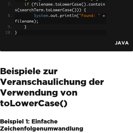
if
(
filename
.
toLowerCase
().
contain
s
(
searchTerm
.
toLowerCase
()))
{
System
.
out
.
println
(
"Found: "
+
filename
);
}
}
JAVA
Beispiele zur
Veranschaulichung der
Verwendung von
toLowerCase()
Beispiel 1: Einfache
Zeichenfolgenumwandlung