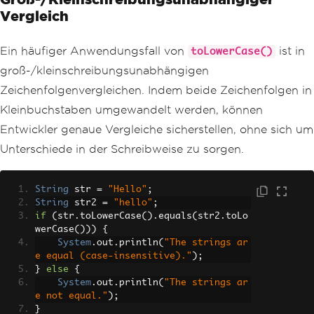
Vergleich
Ein häufiger Anwendungsfall von
ist in
toLowerCase()
groß-/kleinschreibungsunabhängigen
Zeichenfolgenvergleichen. Indem beide Zeichenfolgen in
Kleinbuchstaben umgewandelt werden, können
Entwickler genaue Vergleiche sicherstellen, ohne sich um
Unterschiede in der Schreibweise zu sorgen.
String
 str 
=
"Hello"
;
String
 str2 
=
"hello"
;
if
(
str
.
toLowerCase
().
equals
(
str2
.
toLo
werCase
()))
{
System
.
out
.
println
(
"The strings ar
e equal (case-insensitive)."
);
}
else
{
System
.
out
.
println
(
"The strings ar
e not equal."
);
}