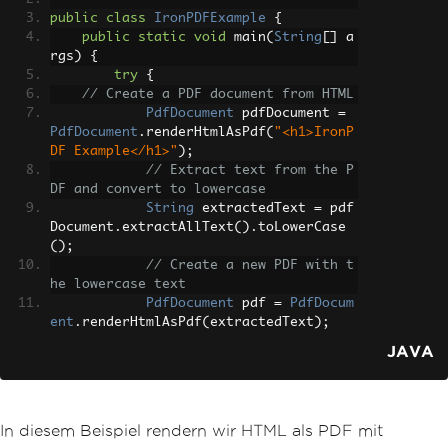
public
class
IronPDFExample
{
public
static
void
 main
(
String
[]
 a
rgs
)
{
try
{
// Create a PDF document from HTML
PdfDocument
 pdfDocument 
=
PdfDocument
.
renderHtmlAsPdf
(
"<h1>IronP
DF Example</h1>"
);
// Extract text from the P
DF and convert to lowercase
String
 extractedText 
=
 pdf
Document
.
extractAllText
().
toLowerCase
();
// Create a new PDF with t
he lowercase text
PdfDocument
 pdf 
=
PdfDocum
ent
.
renderHtmlAsPdf
(
extractedText
);
// Save the newly created 
JAVA
PDF
            pdf
.
saveAs
(
"ironpdf_exampl
e.pdf"
);
System
.
out
.
println
(
"PDF pr
In diesem Beispiel rendern wir HTML als PDF mit
ocessed and saved with lowercase tex