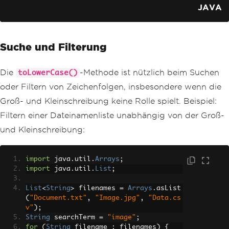
JAVA
Suche und Filterung
Die
-Methode ist nützlich beim Suchen
toLowerCase()
oder Filtern von Zeichenfolgen, insbesondere wenn die
Groß- und Kleinschreibung keine Rolle spielt. Beispiel:
Filtern einer Dateinamenliste unabhängig von der Groß-
und Kleinschreibung:
import
 java
.
util
.
Arrays
;
import
 java
.
util
.
List
;
List
<
String
>
 filenames 
=
Arrays
.
asList
(
"Document.txt"
,
"Image.jpg"
,
"Data.cs
v"
);
String
 searchTerm 
=
"image"
;
for
(
String
 filename 
:
 filenames
)
{