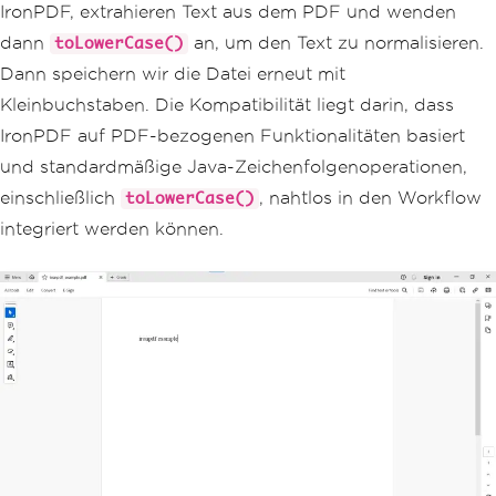
t."
);
IronPDF, extrahieren Text aus dem PDF und wenden
}
catch
(
Exception
 e
)
{
dann
an, um den Text zu normalisieren.
toLowerCase()
System
.
err
.
println
(
"An une
Dann speichern wir die Datei erneut mit
xpected exception occurred: "
+
 e
.
getM
essage
());
Kleinbuchstaben. Die Kompatibilität liegt darin, dass
}
IronPDF auf PDF-bezogenen Funktionalitäten basiert
}
}
und standardmäßige Java-Zeichenfolgenoperationen,
einschließlich
, nahtlos in den Workflow
toLowerCase()
integriert werden können.