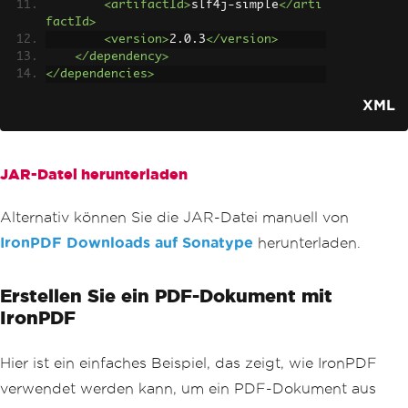
<artifactId>
slf4j-simple
</arti
factId>
<version>
2.0.3
</version>
</dependency>
</dependencies>
XML
JAR-Datei herunterladen
Alternativ können Sie die JAR-Datei manuell von
IronPDF Downloads auf Sonatype
herunterladen.
Erstellen Sie ein PDF-Dokument mit
IronPDF
Hier ist ein einfaches Beispiel, das zeigt, wie IronPDF
verwendet werden kann, um ein PDF-Dokument aus