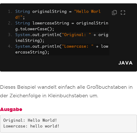
String
 originalString 
=
"Hello Worl
d!"
;
String
 lowercaseString 
=
 originalStrin
g
.
toLowerCase
();
System
.
out
.
println
(
"Original: "
+
 orig
inalString
);
System
.
out
.
println
(
"Lowercase: "
+
 low
ercaseString
);
JAVA
Dieses Beispiel wandelt einfach alle Großbuchstaben in
der Zeichenfolge in Kleinbuchstaben um.
Ausgabe
Original: Hello World!

Lowercase: hello world!