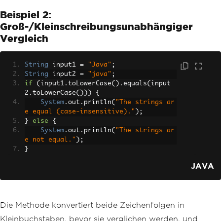
Beispiel 2:
Groß-/Kleinschreibungsunabhängiger
Vergleich
String
 input1 
=
"Java"
;
String
 input2 
=
"java"
;
if
(
input1
.
toLowerCase
().
equals
(
input
2
.
toLowerCase
()))
{
System
.
out
.
println
(
"The strings ar
e equal (case-insensitive)."
);
}
else
{
System
.
out
.
println
(
"The strings ar
e not equal."
);
}
JAVA
Die Methode konvertiert beide Zeichenfolgen in
Kleinbuchstaben, bevor sie verglichen werden, und