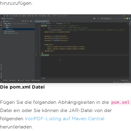
hinzuzufügen.
Die pom.xml Datei
Fügen Sie die folgenden Abhängigkeiten in die
pom.xml
Datei ein oder Sie können die JAR-Datei von der
folgenden
IronPDF-Listing auf Maven Central
herunterladen.