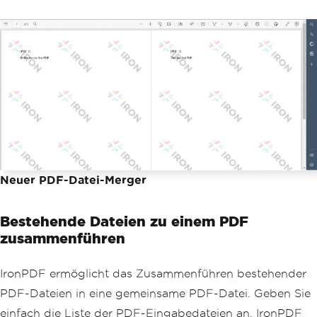
+
"<p> This is the 2nd 
PDF </p>"
;
// Render the HTML content to 
create two separate PDF documents
PdfDocument
 pdfA 
=
PdfDocumen
t
.
renderHtmlAsPdf
(
htmlA
);
PdfDocument
 pdfB 
=
PdfDocumen
t
.
renderHtmlAsPdf
(
htmlB
);
// Merge the two PDF documents 
into one
PdfDocument
 merged 
=
PdfDocume
nt
.
merge
(
pdfA
,
 pdfB
);
Neuer PDF-Datei-Merger
// Save the merged PDF documen
t to the specified path
Bestehende Dateien zu einem PDF
        merged
.
saveAs
(
Paths
.
get
(
"asset
zusammenführen
s/merged.pdf"
));
}
}
IronPDF ermöglicht das Zusammenführen bestehender
PDF-Dateien in eine gemeinsame PDF-Datei. Geben Sie
einfach die Liste der PDF-Eingabedateien an. IronPDF