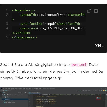
<dependency>
<groupId>
com.ironsoftware
</groupId
>
<artifactId>
ironpdf
</artifactId>
<version>
YOUR_DESIRED_VERSION_HERE
</version>
</dependency>
XML
Sobald Sie die Abhängigkeiten in die
Datei
pom.xml
eingefügt haben, wird ein kleines Symbol in der rechten
oberen Ecke der Datei angezeigt.