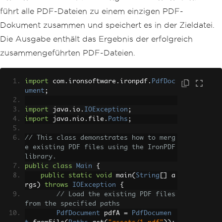
führt alle PDF-Dateien zu einem einzigen PDF-
Dokument zusammen und speichert es in der Zieldatei.
Die Ausgabe enthält das Ergebnis der erfolgreich
zusammengeführten PDF-Dateien.
import
 com
.
ironsoftware
.
ironpdf
.
PdfDoc
ument
;
import
 java
.
io
.
IOException
;
import
 java
.
nio
.
file
.
Paths
;
// This class demonstrates how to merg
e existing PDF files using the IronPDF 
library.
public
class
Main
{
public
static
void
 main
(
String
[]
 a
rgs
)
throws
IOException
{
// Load the existing PDF files 
from the specified paths
PdfDocument
 pdfA 
=
PdfDocumen