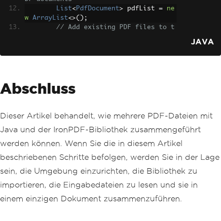
List
<
PdfDocument
>
 pdfList 
=
ne
w
ArrayList
<>();
// Add existing PDF files to t
he list
JAVA
        pdfList
.
add
(
PdfDocument
.
fromFi
le
(
Paths
.
get
(
"assets/1.pdf"
)));
        pdfList
.
add
(
PdfDocument
.
fromFi
le
(
Paths
.
get
(
"assets/2.pdf"
)));
Abschluss
        pdfList
.
add
(
PdfDocument
.
fromFi
le
(
Paths
.
get
(
"assets/3.pdf"
)));
// Merge all PDF documents in 
the list into one
Dieser Artikel behandelt, wie mehrere PDF-Dateien mit
PdfDocument
 merged 
=
PdfDocume
Java und der IronPDF-Bibliothek zusammengeführt
nt
.
merge
(
pdfList
);
// Save the merged PDF documen
werden können. Wenn Sie die in diesem Artikel
t to the specified path
beschriebenen Schritte befolgen, werden Sie in der Lage
        merged
.
saveAs
(
Paths
.
get
(
"asset
s/merged.pdf"
));
sein, die Umgebung einzurichten, die Bibliothek zu
}
importieren, die Eingabedateien zu lesen und sie in
}
einem einzigen Dokument zusammenzuführen.