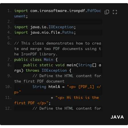
import
 com
.
ironsoftware
.
ironpdf
.
PdfDoc
ument
;
import
 java
.
io
.
IOException
;
import
 java
.
nio
.
file
.
Paths
;
// This class demonstrates how to crea
te and merge two PDF documents using t
he IronPDF library.
public
class
Main
{
public
static
void
 main
(
String
[]
 a
rgs
)
throws
IOException
{
// Define the HTML content for 
the first PDF document
String
 htmlA 
=
"<p> [PDF_1] </
p>"
+
"<p> Hi this is the 
first PDF </p>"
;
// Define the HTML content for 
the second PDF document
JAVA
String
 htmlB 
=
"<p> [PDF_2] </
p>"