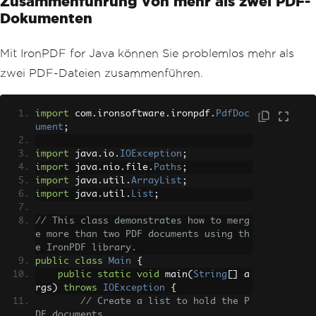
Zusammenführung von mehr als zwei PDF-
Dokumenten
Mit IronPDF for Java können Sie problemlos mehr als
zwei PDF-Dateien zusammenführen.
import
 com
.
ironsoftware
.
ironpdf
.
PdfDoc
ument
;
import
 java
.
io
.
IOException
;
import
 java
.
nio
.
file
.
Paths
;
import
 java
.
util
.
ArrayList
;
import
 java
.
util
.
List
;
// This class demonstrates how to merg
e more than two PDF documents using th
e IronPDF library.
public
class
Main
{
public
static
void
 main
(
String
[]
 a
rgs
)
throws
IOException
{
// Create a list to hold the P
DF documents