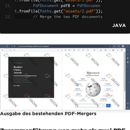
t
.
fromFile
(
Paths
.
get
(
"assets/1.pdf"
));
PdfDocument
 pdfB 
=
PdfDocumen
t
.
fromFile
(
Paths
.
get
(
"assets/2.pdf"
));
// Merge the two PDF documents 
into one
JAVA
PdfDocument
 merged 
=
PdfDocume
nt
.
merge
(
pdfA
,
 pdfB
);
// Save the merged PDF documen
t to the specified path
        merged
.
saveAs
(
Paths
.
get
(
"asset
s/merged.pdf"
));
}
}
Ausgabe des bestehenden PDF-Mergers