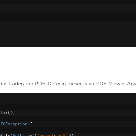
 das Laden der PDF-Datei in dieser Java-PDF-Viewer-An
st
<>();
IOException
{
mFile
(
Paths
.
get
(
"example.pdf"
));