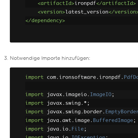
<artifactId>
ironpdf
</artifactId>
<version>
latest_version
</version
</dependency>
Notwendige Importe hinzufügen:
import
 com
.
ironsoftware
.
ironpdf
.
PdfD
import
 javax
.
imageio
.
ImageIO
;
import
 javax
.
swing
.*;
import
 javax
.
swing
.
border
.
EmptyBorde
import
 java
.
awt
.
image
.
BufferedImage
;
import
 java
.
io
.
File
;
import
 java
.
io
.
IOException
;