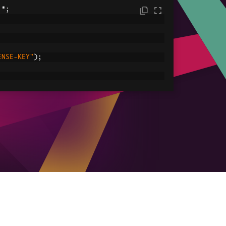
.*;
ENSE-KEY"
);
C:/tmp/IronPdfEngine.log"
));
ored in myPdf as type PdfDocument;
.
renderHtmlAsPdf
(
"<h1> ~Hello World~ </h1
le
ved.pdf"
));