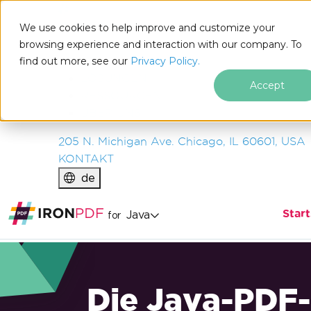
IRON
SOFTWARE
We use cookies to help improve and customize your
PRODUKTE
browsing experience and interaction with our company. To
find out more, see our
UNTERNEHMEN
Privacy Policy.
LÖSUNGEN
Accept
RESSOURCEN
ÜBER UNS
205 N. Michigan Ave. Chicago, IL 60601, USA
KONTAKT
de
Start
Java
for
Die Java-PDF-