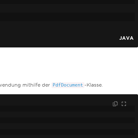
JAVA
wendung mithilfe der
-Klasse.
PdfDocument