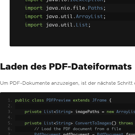
import
 java
.
nio
.
file
.
Paths
;
import
 java
.
util
.
ArrayList
;
import
 java
.
util
.
List
;
Laden des PDF-Dateiformats
Um PDF-Dokumente anzuzeigen, ist der nächste Schritt
public
class
PDFPreview
extends
JFrame
{
private
List
<
String
>
 imagePaths 
=
new
ArrayLi
private
List
<
String
>
ConvertToImages
()
throws
// Load the PDF document from a file
PdfDocument
 pdfDocument 
=
PdfDocument
.
fro