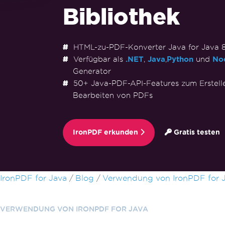
Bibliothek
HTML-zu-PDF-Konverter Java for Java 8+
Verfügbar als
.NET
,
Java
,
Python
und
Nod
Generator
50+ Java-PDF-API-Features zum Erstelle
Bearbeiten von PDFs
IronPDF erkunden
Gratis testen
Zum Fußzeileninhalt springen
IronPDF for Java
Blog
Verwendung von IronPDF for 
VERWENDUNG VON IRONPDF FOR JAVA