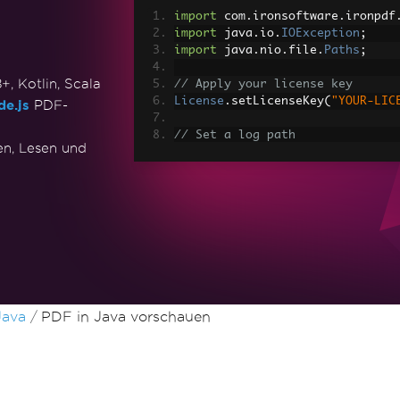
import
 com
.
ironsoftware
.
ironpdf
import
 java
.
io
.
IOException
;
import
 java
.
nio
.
file
.
Paths
;
, Kotlin, Scala
// Apply your license key
License
.
setLicenseKey
(
"YOUR-LIC
e.js
PDF-
// Set a log path
n, Lesen und
Settings
.
setLogPath
(
Paths
.
get
(
"
// Render the HTML as a PDF. St
PdfDocument
 myPdf 
=
PdfDocument
> Made with IronPDF!"
);
// Save the PdfDocument to a fi
myPdf
.
saveAs
(
Paths
.
get
(
"html_sa
Java
PDF in Java vorschauen