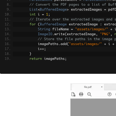
// Convert the PDF pages to a list of Buf
List
<
BufferedImage
>
 extractedImages 
=
 pdf
int
 i 
=
1
;
// Iterate over the extracted images and 
for
(
BufferedImage
 extractedImage 
:
 extra
String
 fileName 
=
"assets/images/"
+
 
ImageIO
.
write
(
extractedImage
,
"PNG"
,
// Store the file paths in the image 
            imagePaths
.
add
(
"assets/images/"
+
 i 
+
            i
++;
}
return
 imagePaths
;
}
}