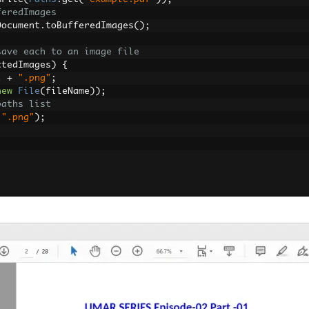
feredImages
Document
.
toBufferedImages
();
save each to an image file
ctedImages
)
{
i 
+
".png"
;
new
File
(
fileName
));
paths list
".png"
);