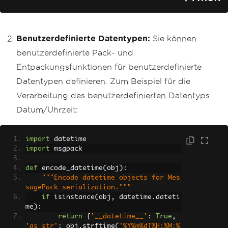
Benutzerdefinierte Datentypen:
Sie können
benutzerdefinierte Pack- und
Entpackungsfunktionen für benutzerdefinierte
Datentypen definieren. Zum Beispiel für die
Verarbeitung des benutzerdefinierten Datentyps
Datum/Uhrzeit:
import
 datetime
import
 msgpack
def
 encode_datetime
(
obj
):
"""Encode datetime objects for Mes
sagePack serialization."""
if
 isinstance
(
obj
,
 datetime
.
dateti
me
):
return
{
'__datetime__'
:
True
,
'as_str'
:
 obj
.
strftime
(
'%Y%m%dT%H:%M:%