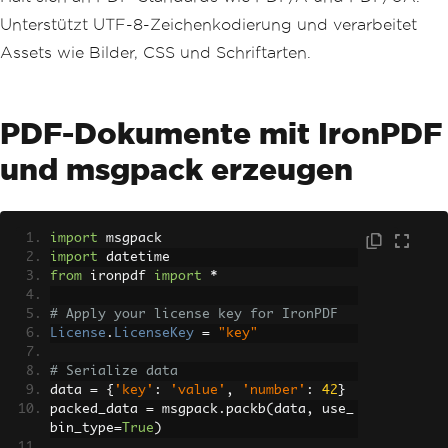
Unterstützt UTF-8-Zeichenkodierung und verarbeitet
Assets wie Bilder, CSS und Schriftarten.
PDF-Dokumente mit IronPDF
und msgpack erzeugen
import
 msgpack
import
 datetime
from
 ironpdf 
import
*
# Apply your license key for IronPDF
License
.
LicenseKey
=
"key"
# Serialize data
data 
=
{
'key'
:
'value'
,
'number'
:
42
}
packed_data 
=
 msgpack
.
packb
(
data
,
 use_
bin_type
=
True
)