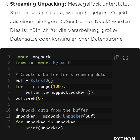
Streaming Unpacking:
MessagePack unterstützt
Streaming Unpacking, wodurch mehrere Objekte
aus einem einzigen Datenstrom entpackt werden.
Dies ist nützlich für die Verarbeitung großer
Datensätze oder kontinuierlicher Datenströme.
import
 msgpack
from
 io 
import
BytesIO
# Create a buffer for streaming data
buf 
=
BytesIO
()
for
 i 
in
 range
(
100
):
    buf
.
write
(
msgpack
.
packb
(
i
))
buf
.
seek
(
0
)
# Unpack data from the buffer
unpacker 
=
 msgpack
.
Unpacker
(
buf
)
for
 unpacked 
in
 unpacker
:
print
(
unpacked
)
PYTHON