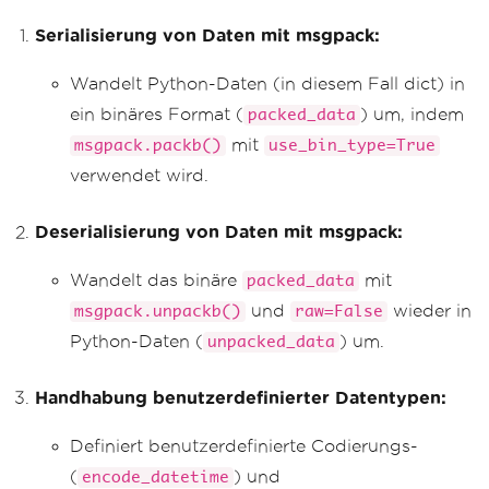
return
 obj
Serialisierung von Daten mit msgpack:
datat 
=
{
'time'
:
 datetime
.
datetime
.
now
()}
Wandelt Python-Daten (in diesem Fall dict) in
packed_datat 
=
 msgpack
.
packb
(
datat
,
 de
fault
ein binäres Format (
=
encode_datetime
)
) um, indem
packed_data
unpacked_datat 
=
 msgpack
.
unpackb
(
packe
mit
msgpack.packb()
use_bin_type=True
d_datat
,
 object_hook
=
decode_datetime
)
verwendet wird.
print
(
unpacked_datat
)
# Render a PDF from a HTML string usin
Deserialisierung von Daten mit msgpack:
g Python
renderer 
=
ChromePdfRenderer
()
content 
Wandelt das binäre
=
"<h1>Awesome Iron PDF with m
mit
packed_data
sgpack</h1>"
und
wieder in
msgpack.unpackb()
raw=False
content 
+=
"<h3>Serialize data</h3>"
Python-Daten (
) um.
content 
+=
 f
"<p>{data}</p>"
unpacked_data
content 
+=
 f
"<p> msgpack.packb(data, u
se_bin_type=True):</p><p>{packed_data}
Handhabung benutzerdefinierter Datentypen:
</p>"
content 
+=
"<h3>Deserialize data</h3>"
content 
Definiert benutzerdefinierte Codierungs-
+=
 f
"<p> msgpack.unpackb(packe
d_data, raw=False):</p><p>{unpacked_da
(
) und
encode_datetime
ta}</p>"