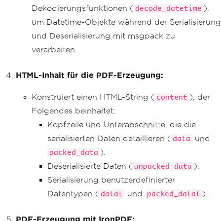
Dekodierungsfunktionen (
),
content 
+=
"<h3>Encode Custom Data Typ
decode_datetime
es</h3>"
um Datetime-Objekte während der Serialisierung
content 
+=
 f
"<p>{datat}</p>"
und Deserialisierung mit msgpack zu
content 
+=
 f
"<p> msgpack.packb(datat, 
default=encode_datetime):</p><p>{packe
verarbeiten.
d_datat}</p>"
pdf 
=
 renderer
.
RenderHtmlAsPdf
(
conten
HTML-Inhalt für die PDF-Erzeugung:
t
)
pdf
.
SaveAs
(
"Demo-msgpack.pdf"
)
# Expo
Konstruiert einen HTML-String (
), der
content
rt to a file
Folgendes beinhaltet:
Kopfzeile und Unterabschnitte, die die
serialisierten Daten detaillieren (
und
data
).
packed_data
Deserialisierte Daten (
).
unpacked_data
Serialisierung benutzerdefinierter
Datentypen (
und
).
datat
packed_datat
PDF-Erzeugung mit IronPDF: