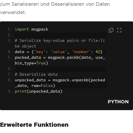
zum Serialisieren und Deserialisieren von Daten
verwendet:
import
 msgpack
# Serialize key-value pairs or file-li
ke object
data 
=
{
'key'
:
'value'
,
'number'
:
42
}
packed_data 
=
 msgpack
.
packb
(
data
,
 use_
bin_type
=
True
)
# Deserialize data
unpacked_data 
=
 msgpack
.
unpackb
(
packed
_data
,
 raw
=
False
)
print
(
unpacked_data
)
PYTHON
Erweiterte Funktionen