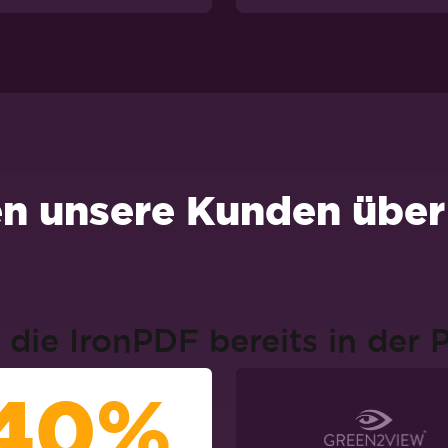
n unsere Kunden über
die IronPDF bereits in der 
40%