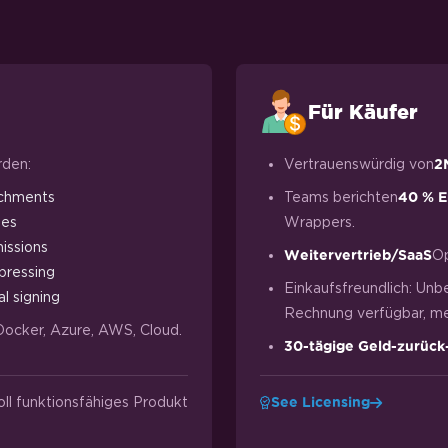
Für Käufer
rden:
Vertrauenswürdig von
2
chments
Teams berichten
40 % E
ges
Wrappers.
issions
Op
Weitervertrieb/SaaS
ressing
Einkaufsfreundlich: Unb
al signing
Rechnung verfügbar, meh
Docker, Azure, AWS, Cloud.
30-tägige Geld-zurück
oll funktionsfähiges Produkt
See Licensing