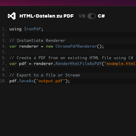
HTML-Dateien zu PDF
VB
C#
using 
IronPdf
;
// Instantiate Renderer
var
 renderer 
=
new
ChromePdfRenderer
();
// Create a PDF from an existing HTML file using C#
var
 pdf 
=
 renderer
.
RenderHtmlFileAsPdf
(
"example.html
// Export to a file or Stream
pdf
.
SaveAs
(
"output.pdf"
);