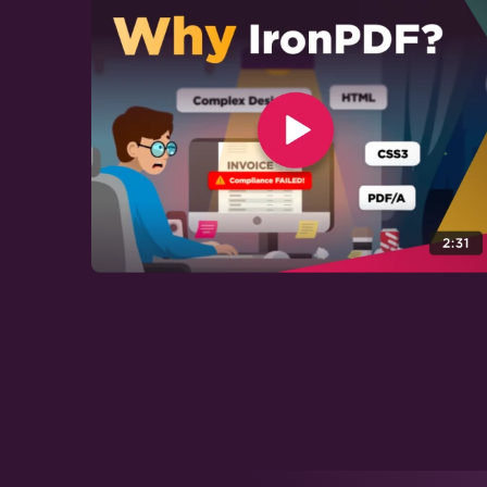
Web-Barrierefreiheit
TLS-Website- &
Systemanmeldungen
Cookies
HTTP-Anforderungsheader
Maßgeschneiderte PDF-
Konvertierung
Benutzerdefinierte Ränder
festlegen
Kopf- und Fußzeilen auf
bestimmten Seiten hinzufügen
Seitenzahlen und Seitenumbrüche
Eine Titelseite anhängen