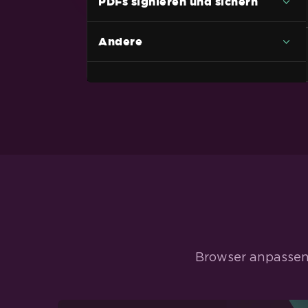
PDFs signieren und sichern
Markdown zu PDF
TIFF zu PDF mit Unterstützung für
Andere
mehrere Seiten
PDF zu HTML
Dynamische Webseite zu PDFs
XAML zu PDF (MAUI)
Razor zu PDF (Blazor Server)
CSHTML to PDF (Razor-Seiten)
CSHTML zu PDF (MVC Core)
CSHTML zu PDF (MVC-Framework)
ASPX-Seite zu PDF
Browser anpassen.
ASPX-Seite zu PDF-Einstellungen
Angular.JS zu PDF