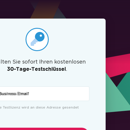
lten Sie sofort Ihren kostenlosen
.
30-Tage-Testschlüssel
Business Email
*
re Testlizenz wird an diese Adresse gesendet