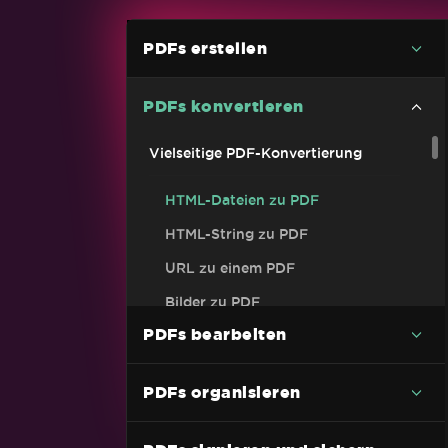
PDFs erstellen
PDFs konvertieren
Vielseitige PDF-Konvertierung
HTML-Dateien zu PDF
HTML-String zu PDF
URL zu einem PDF
Bilder zu PDF
PDFs bearbeiten
C# PDF zu Bild Codebeispiel (ohne
Qualitätsverlust)
DOCX to PDF
PDFs organisieren
RTF zu PDF