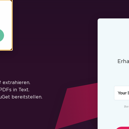
Erha
 extrahieren.
PDFs in Text.
Your 
uGet bereitstellen.
Ih