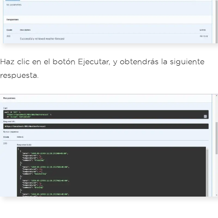
public
IEnumerable
<
WeatherFore
cast
>
Get
()
{
return
Enumerable
.
Range
(
1
,
5
).
Select
(
index 
=>
new
WeatherForecast
{
Haz clic en el botón Ejecutar, y obtendrás la siguiente
Date
=
DateTime
.
Now
.
Ad
dDays
(
index
),
respuesta.
TemperatureC
=
Random
.
Shared
.
Next
(-
20
,
55
),
Summary
=
Summaries
[
Ra
ndom
.
Shared
.
Next
(
Summaries
.
Length
)]
})
.
ToArray
();
}
}
}