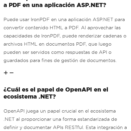
a PDF en una aplicación ASP.NET?
return
File
(
pdfBytes
,
"app
lication/pdf"
,
"WeatherForecast.pdf"
);
}
Puede usar IronPDF en una aplicación ASP.NET para
}
convertir contenido HTML a PDF. Al aprovechar las
}
capacidades de IronPDF, puede renderizar cadenas o
archivos HTML en documentos PDF, que luego
pueden ser servidos como respuestas de API o
guardados para fines de gestión de documentos.
¿Cuál es el papel de OpenAPI en el
ecosistema .NET?
OpenAPI juega un papel crucial en el ecosistema
.NET al proporcionar una forma estandarizada de
definir y documentar APIs RESTful. Esta integración a