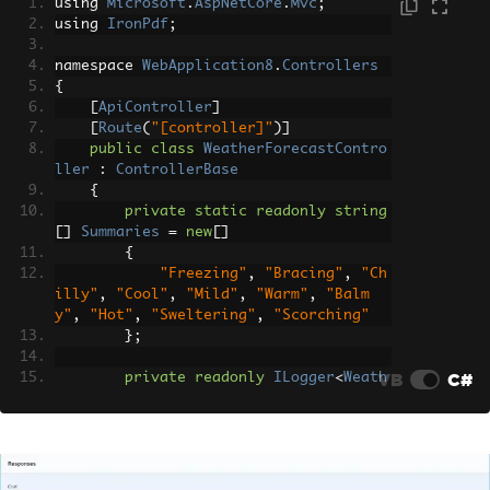
using 
Microsoft
.
AspNetCore
.
Mvc
;
using 
IronPdf
;
namespace 
WebApplication8
.
Controllers
{
[
ApiController
]
[
Route
(
"[controller]"
)]
public
class
WeatherForecastContro
ller
:
ControllerBase
{
private
static
readonly
string
[]
Summaries
=
new
[]
{
"Freezing"
,
"Bracing"
,
"Ch
illy"
,
"Cool"
,
"Mild"
,
"Warm"
,
"Balm
y"
,
"Hot"
,
"Sweltering"
,
"Scorching"
};
VB
C#
private
readonly
ILogger
<
Weath
erForecastController
>
 _logger
;
public
WeatherForecastControll
er
(
ILogger
<
WeatherForecastController
>
logger
)