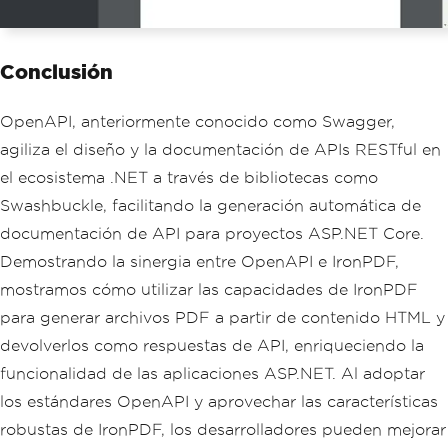
                </tr>"
;
var
 forecasts 
=
Enumerabl
e
.
Range
(
1
,
5
).
Select
(
index 
=>
new
Weat
Conclusión
herForecast
{
Date
=
DateTime
.
Now
.
Ad
OpenAPI, anteriormente conocido como Swagger,
dDays
(
index
),
agiliza el diseño y la documentación de APIs RESTful en
TemperatureC
=
Random
.
Shared
.
Next
(-
20
,
55
),
el ecosistema .NET a través de bibliotecas como
Summary
=
Summaries
[
Ra
Swashbuckle, facilitando la generación automática de
ndom
.
Shared
.
Next
(
Summaries
.
Length
)]
});
documentación de API para proyectos ASP.NET Core.
Demostrando la sinergia entre OpenAPI e IronPDF,
// Iterate over the foreca
sts and add data to the HTML string
mostramos cómo utilizar las capacidades de IronPDF
foreach
(
var
 forecast 
in
 f
para generar archivos PDF a partir de contenido HTML y
orecasts
)
{
devolverlos como respuestas de API, enriqueciendo la
                htmlContent 
+=
 $@
"
funcionalidad de las aplicaciones ASP.NET. Al adoptar
<tr>
los estándares OpenAPI y aprovechar las características
<td>
{
forecast
.
Date
.
ToS
hortDateString
()}</
td
>
robustas de IronPDF, los desarrolladores pueden mejorar
<td>
{
forecast
.
Temperat