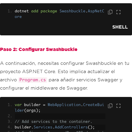
dotnet 
add
package
Swashbuckle
.
AspNetC
ore
SHELL
Paso 2: Configurar Swashbuckle
A continuación, necesitas configurar Swashbuckle en tu
proyecto ASP.NET Core. Esto implica actualizar el
archivo
para añadir servicios Swagger y
Program.cs
configurar el middleware de Swagger.
var
 builder 
=
WebApplication
.
CreateBui
lder
(
args
);
// Add services to the container.
builder
.
Services
.
AddControllers
();