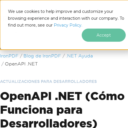
We use cookies to help improve and customize your
browsing experience and interaction with our company. To
find out more, see our
Privacy Policy.
for
.NET
Accept
Saltar al pie de página
IronPDF
Blog de IronPDF
.NET Ayuda
OpenAPI .NET
ACTUALIZACIONES PARA DESARROLLADORES
OpenAPI .NET (Cómo
Funciona para
Desarrolladores)