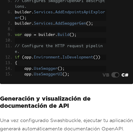
// Configures Swagger/OpenAPI descript
ions.
builder
.
Services
.
AddEndpointsApiExplor
er
();
builder
.
Services
.
AddSwaggerGen
();
var
 app 
=
 builder
.
Build
();
// Configure the HTTP request pipelin
e.
if
(
app
.
Environment
.
IsDevelopment
())
{
    app
.
UseSwagger
();
VB
C#
    app
.
UseSwaggerUI
();
}
app
.
UseHttpsRedirection
();
Generación y visualización de
app
.
UseAuthorization
();
app
.
MapControllers
();
documentación de API
app
.
Run
();
Una vez configurado Swashbuckle, ejecutar tu aplicación
generará automáticamente documentación OpenAPI.