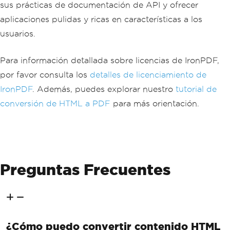
sus prácticas de documentación de API y ofrecer
ureC
}</
td
>
<td>
{
forecast
.
Summary
}
aplicaciones pulidas y ricas en características a los
</
td
>
usuarios.
</
tr
>
";
}
Para información detallada sobre licencias de IronPDF,
            htmlContent 
+=
@"
            </table>
por favor consulta los
detalles de licenciamiento de
        </body>
IronPDF
. Además, puedes explorar nuestro
tutorial de
        </html>"
;
conversión de HTML a PDF
para más orientación.
// Convert the HTML string 
to a PDF using IronPDF
var
 renderer 
=
new
ChromeP
dfRenderer
();
var
 pdfDocument 
=
 rendere
r
.
RenderHtmlAsPdf
(
htmlContent
);
Preguntas Frecuentes
// Retrieve the byte array 
of the generated PDF
var
 pdfBytes 
=
 pdfDocumen
t
.
BinaryData
;
// Return the PDF file to 
¿Cómo puedo convertir contenido HTML
the client