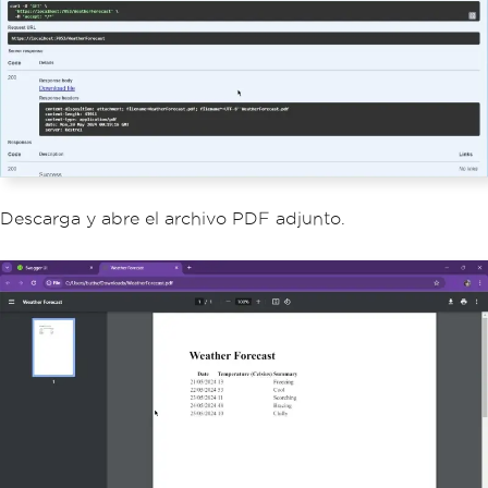
{
            _logger 
=
 logger
;
}
[
HttpGet
(
Name
=
"GetWeatherFor
ecast"
)]
public
IActionResult
GetWeathe
rForecastPdf
()
{
var
 htmlContent 
=
@"
Descarga y abre el archivo PDF adjunto.
        <html>
        <head>
            <title>Weather Forecast</t
itle>
        </head>
        <body>
            <h1>Weather Forecast</h1>
            <table>
                <tr>
                    <th>Date</th>
                    <th>Temperature (C
elsius)</th>
                    <th>Summary</th>