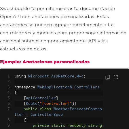
Swashbuckle te permite mejorar tu documentación
OpenAPI con anotaciones personalizadas. Estas
anotaciones se pueden agregar directamente a tus
controladores y modelos para proporcionar información
adicional sobre el comportamiento del API y las
estructuras de datos.
Ejemplo: Anotaciones personalizadas
using 
Microsoft
.
AspNetCore
.
Mvc
;
namespace 
WebApplication8
.
Controllers
{
[
ApiController
]
[
Route
(
"[controller]"
)]
public
class
WeatherForecastContro
ller
:
ControllerBase
{
private
static
readonly
string