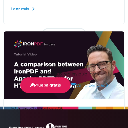
añadir dependencias necesarias, y ejecutar el
Leer más
proceso de conversión. Aprende a utilizar la
función renderizar HTML como PDF y guardar
el archivo de salida de manera eficiente.
Mostrar más
¿Listo para empezar?
Versión: 2026.6 recién publicada
Ver Licencias
Prueba gratis
Actualizado
21 de abril de 2026
Una comparación entre IronPDF y
Apache PDFBox para HTML a PDF