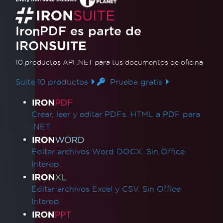
en Java
IronPDF es parte de
Este tutorial compara Iron PDF y Apache
IRON
SUITE
PDFBox, dos bibliotecas de Java para convertir
HTML a PDF. Proporciona una guía paso a
10 productos API .NET
para tus documentos de oficina
paso sobre cómo configurar e implementar
Leer más
Suite 10 productos
Prueba gratis
cada biblioteca, resaltando sus características y
Enlaces de productos
ventajas. Descubre cuál biblioteca se ajusta a
Crear, leer y editar PDFs. HTML a PDF para
tus necesidades para la conversión eficiente de
.NET.
HTML a PDF.
Editar archivos Word DOCX. Sin Office
Interop.
Editar archivos Excel y CSV. Sin Office
Interop.