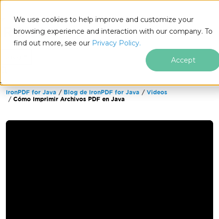
We use cookies to help improve and customize your
browsing experience and interaction with our company. To
find out more, see our
Privacy Policy.
for
Java
Accept
IronPDF for Java
Blog de IronPDF for Java
Videos
Saltar al pie de página
Cómo Imprimir Archivos PDF en Java