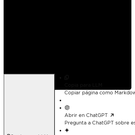
Cómo unir archivos
PDF en Java
Darrius Serrant
Actualizado:
21 de abril de 2026
Copia para LLM
Copiar página como Markdo
Abrir en ChatGPT
Pregunta a ChatGPT sobre es