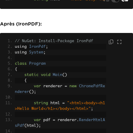
>Hello World</h1></body></html>"
;
Configuration
 config 
=
new
Con
figuration
();
Après (IronPDF):
        config
.
Document
=
 html
;
Result
 result 
=
 pdfReactor
.
Con
// NuGet: Install-Package IronPdf
vert
(
config
);
using 
IronPdf
;
using 
System
;
File
.
WriteAllBytes
(
"output.pd
f"
,
 result
.
Document
);
class
Program
}
{
}
static
void
Main
()
{
var
 renderer 
=
new
ChromePdfRe
nderer
();
string
 html 
=
"<html><body><h1
>Hello World</h1></body></html>"
;
var
 pdf 
=
 renderer
.
RenderHtmlA
sPdf
(
html
);