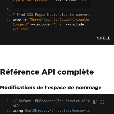
iguration.*Document"
--
include
=
"*.cs"
.
# Find CSS Paged Mediarules to convert
grep 
-
r 
"@page\|counter(page)\|counter
(pages)"
--
include
=
"*.cs"
--
include
=
"*.css"
.
SHELL
Référence API complète
Modifications de l'espace de nommage
// Before: PDFreactor(Web Service clie
nt)
using 
RealObjects
.
PDFreactor
.
Webservic