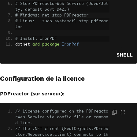
# Stop PDFreactorWeb Service (Java/Jet
ty, default port 9423)
# Windows: net stop PDFreactor
# Linux:   sudo systemctl stop pdfreac
tor
# Install IronPDF
dotnet 
add
package
IronPdf
SHELL
Configuration de la licence
PDFreactor (sur serveur):
// License configured on the PDFreacto
rWeb Service via config file or comman
d line.
// The .NET client (RealObjects.PDFrea
ctor.Webservice.Client) connects to th