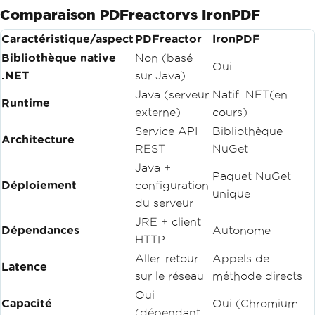
Comparaison PDFreactorvs IronPDF
Caractéristique/aspect
PDFreactor
IronPDF
Bibliothèque native
Non (basé
Oui
.NET
sur Java)
Java (serveur
Natif .NET(en
Runtime
externe)
cours)
Service API
Bibliothèque
Architecture
REST
NuGet
Java +
Paquet NuGet
Déploiement
configuration
unique
du serveur
JRE + client
Dépendances
Autonome
HTTP
Aller-retour
Appels de
Latence
sur le réseau
méthode directs
Oui
Capacité
Oui (Chromium
(dépendant