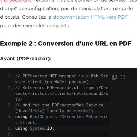
PdfDocument
d'objet de configuration, pas de manipulation manuelle
d'octets. Consultez la
documentation HTML vers PDF
pour des exemples complets.
Exemple 2 : Conversion d'une URL en PDF
Avant (PDFreactor):
// PDFreactor.NET wrapper is a Web Ser
vice client (no NuGet package).
// Reference PDFreactor.dll from <PDFr
eactor-install>/clients/netstandard2/b
in/
// and run the PDFreactorWeb Service 
(Java/Jetty) locally or remotely.
using 
RealObjects
.
PDFreactor
.
Webservic
e
.
Client
;
using 
System
.
IO
;