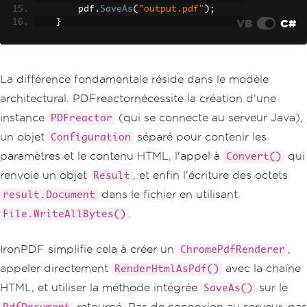
        pdf
.
SaveAs
(
"output.pdf"
);
VB
C#
}
}
La différence fondamentale réside dans le modèle
architectural. PDFreactornécessite la création d'une
instance
(qui se connecte au serveur Java),
PDFreactor
un objet
séparé pour contenir les
Configuration
paramètres et le contenu HTML, l'appel à
qui
Convert()
renvoie un objet
, et enfin l'écriture des octets
Result
dans le fichier en utilisant
result.Document
.
File.WriteAllBytes()
IronPDF simplifie cela à créer un
,
ChromePdfRenderer
appeler directement
avec la chaîne
RenderHtmlAsPdf()
HTML, et utiliser la méthode intégrée
sur le
SaveAs()
retourné. Pas de connexion au serveur, pas