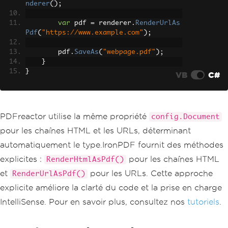
nderer
();
var
 pdf 
=
 renderer
.
RenderUrlAs
Pdf
(
"https://www.example.com"
);
        pdf
.
SaveAs
(
"webpage.pdf"
);
}
}
VB
C#
PDFreactor utilise la même propriété
config.Document
pour les chaînes HTML et les URLs, déterminant
automatiquement le type.IronPDF fournit des méthodes
explicites :
pour les chaînes HTML
RenderHtmlAsPdf()
et
pour les URLs. Cette approche
RenderUrlAsPdf()
explicite améliore la clarté du code et la prise en charge
IntelliSense. Pour en savoir plus, consultez nos
tutoriels
.