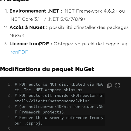
Environnement .NET :
.NET Framework 4.6.2+ ou
.NET Core 3.1+ / .NET 5/6/7/8/9+
Accès à NuGet :
possibilité d'installer des packages
NuGet
Licence IronPDF :
Obtenez votre clé de licence sur
IronPDF
Modifications du paquet NuGet
# PDFreactoris NOT distributed via NuG
et. The .NET wrapper ships as
# PDFreactor.dll inside <PDFreactor-in
stall>/clients/netstandard2/bin/
# (or netframework40/bin for older .NE
T Framework projects).
# Remove the assembly reference from y
our .csproj.