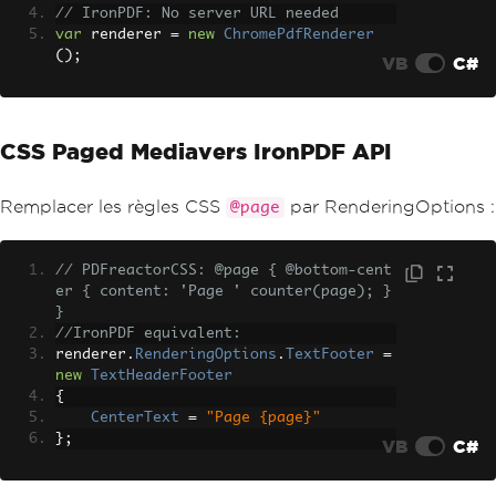
// IronPDF: No server URL needed
var
 renderer 
=
new
ChromePdfRenderer
();
VB
C#
CSS Paged Mediavers IronPDF API
Remplacer les règles CSS
par RenderingOptions :
@page
// PDFreactorCSS: @page { @bottom-cent
er { content: 'Page ' counter(page); } 
}
//IronPDF equivalent:
renderer
.
RenderingOptions
.
TextFooter
=
new
TextHeaderFooter
{
CenterText
=
"Page {page}"
};
VB
C#