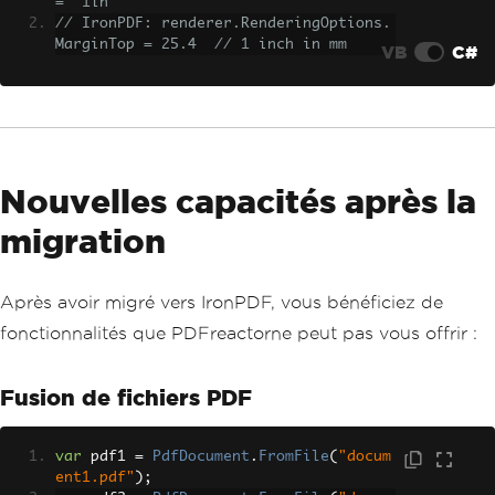
= "1in"
// IronPDF: renderer.RenderingOptions.
MarginTop = 25.4  // 1 inch in mm
VB
C#
Nouvelles capacités après la
migration
Après avoir migré vers IronPDF, vous bénéficiez de
fonctionnalités que PDFreactorne peut pas vous offrir :
Fusion de fichiers PDF
var
 pdf1 
=
PdfDocument
.
FromFile
(
"docum
ent1.pdf"
);