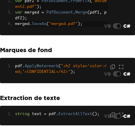
var
 pdf2 
=
PdfDocument
.
FromFile
(
"docum
ent2.pdf"
);
var
 merged 
=
PdfDocument
.
Merge
(
pdf1
,
 p
df2
);
merged
.
SaveAs
(
"merged.pdf"
);
VB
C#
Marques de fond
pdf
.
ApplyWatermark
(
"<h2 style='color:r
ed;'>CONFIDENTIAL</h2>"
);
VB
C#
Extraction de texte
string
 text 
=
 pdf
.
ExtractAllText
();
VB
C#