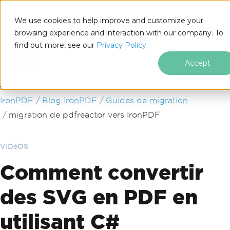
We use cookies to help improve and customize your
browsing experience and interaction with our company. To
find out more, see our
Privacy Policy.
for
.NET
Accept
Passer au contenu du pied de page
IronPDF
Blog IronPDF
Guides de migration
migration de pdfreactor vers IronPDF
VIDéOS
Comment convertir
des SVG en PDF en
utilisant C#