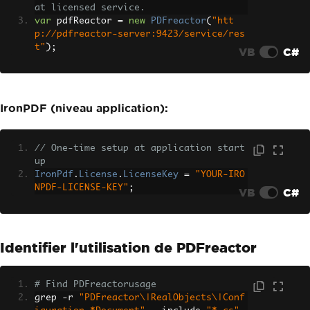
at licensed service.
var
 pdfReactor 
=
new
PDFreactor
(
"htt
p://pdfreactor-server:9423/service/res
t"
);
VB
C#
IronPDF (niveau application):
// One-time setup at application start
up
IronPdf
.
License
.
LicenseKey
=
"YOUR-IRO
NPDF-LICENSE-KEY"
;
VB
C#
Identifier l'utilisation de PDFreactor
# Find PDFreactorusage
grep 
-
r 
"PDFreactor\|RealObjects\|Conf