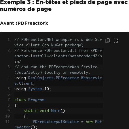
Exemple 3 : En-têtes et pieds de page avec
numéros de page
Avant (PDFreactor):
// PDFreactor.NET wrapper is a Web Ser
vice client (no NuGet package).
// Reference PDFreactor.dll from <PDFr
eactor-install>/clients/netstandard2/b
in/
// and run the PDFreactorWeb Service 
(Java/Jetty) locally or remotely.
using 
RealObjects
.
PDFreactor
.
Webservic
e
.
Client
;
using 
System
.
IO
;
class
Program
{
static
void
Main
()
{
PDFreactorpdfReactor
=
new
PDF
reactor
();