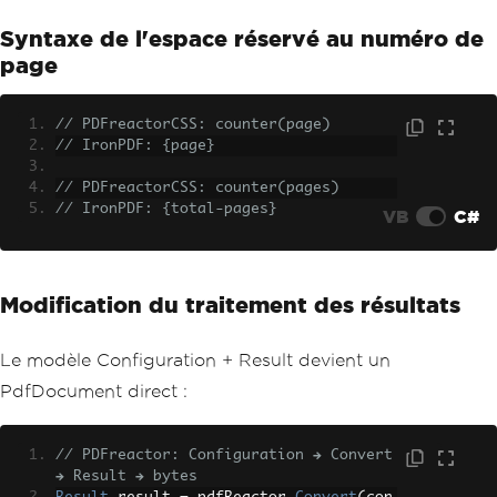
Syntaxe de l'espace réservé au numéro de
page
// PDFreactorCSS: counter(page)
// IronPDF: {page}
// PDFreactorCSS: counter(pages)  
// IronPDF: {total-pages}
VB
C#
Modification du traitement des résultats
Le modèle Configuration + Result devient un
PdfDocument direct :
// PDFreactor: Configuration → Convert 
→ Result → bytes