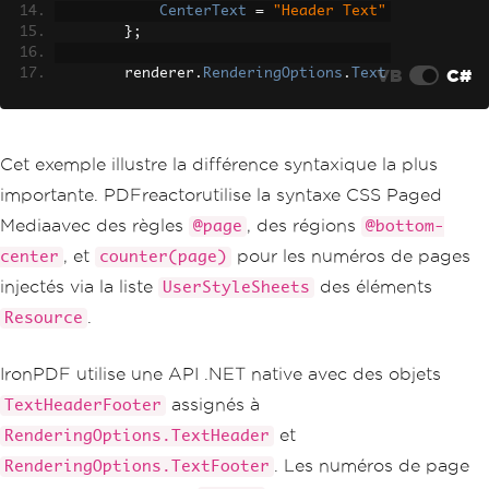
}
CenterText
=
"Header Text"
}
};
VB
C#
        renderer
.
RenderingOptions
.
Text
Footer
=
new
TextHeaderFooter
()
{
CenterText
=
"Page {page}"
};
Cet exemple illustre la différence syntaxique la plus
importante. PDFreactorutilise la syntaxe CSS Paged
string
 html 
=
"<html><body><h1
>Document with Headers</h1><p>Content 
Mediaavec des règles
, des régions
@page
@bottom-
here</p></body></html>"
;
, et
pour les numéros de pages
center
counter(page)
var
 pdf 
=
 renderer
.
RenderHtmlA
injectés via la liste
des éléments
UserStyleSheets
sPdf
(
html
);
.
Resource
        pdf
.
SaveAs
(
"document.pdf"
);
}
IronPDF utilise une API .NET native avec des objets
}
assignés à
TextHeaderFooter
et
RenderingOptions.TextHeader
. Les numéros de page
RenderingOptions.TextFooter