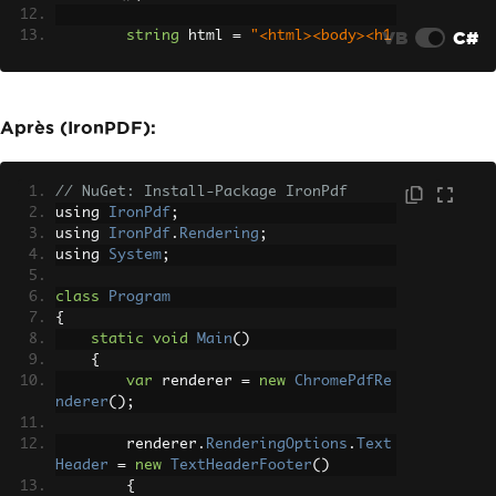
VB
C#
string
 html 
=
"<html><body><h1
>Document with Headers</h1><p>Content 
here</p></body></html>"
;
Configuration
 config 
=
new
Con
Après (IronPDF):
figuration
();
        config
.
Document
=
 html
;
        config
.
UserStyleSheets
=
new
S
// NuGet: Install-Package IronPdf
ystem
.
Collections
.
Generic
.
List
<
Resourc
using 
IronPdf
;
e
>
using 
IronPdf
.
Rendering
;
{
using 
System
;
new
Resource
{
Content
=
"@page { @top-center { content: 'Heade
class
Program
r Text'; } @bottom-center { content: 
{
'Page ' counter(page); } }"
}
static
void
Main
()
};
{
var
 renderer 
=
new
ChromePdfRe
Result
 result 
=
 pdfReactor
.
Con
nderer
();
vert
(
config
);
        renderer
.
RenderingOptions
.
Text
File
.
WriteAllBytes
(
"document.p
Header
=
new
TextHeaderFooter
()
df"
,
 result
.
Document
);
{