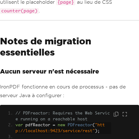
utilisent le placeholder
au lieu de CSS
{page}
.
counter(page)
Notes de migration
essentielles
Aucun serveur n'est nécessaire
IronPDF fonctionne en cours de processus - pas de
serveur Java à configurer :
// PDFreactor: Requires the Web Servic
e running on a reachable host
var
 pdfReactor 
=
new
PDFreactor
(
"htt
p://localhost:9423/service/rest"
);