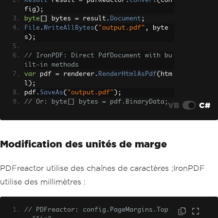
Result
 result 
=
 pdfReactor
.
Convert
(
con
fig
);
byte
[]
 bytes 
=
 result
.
Document
;
File
.
WriteAllBytes
(
"output.pdf"
,
 byte
s
);
// IronPDF: Direct PdfDocument with bu
ilt-in methods
var
 pdf 
=
 renderer
.
RenderHtmlAsPdf
(
htm
l
);
pdf
.
SaveAs
(
"output.pdf"
);
// Or: byte[] bytes = pdf.BinaryData;
VB
C#
Modification des unités de marge
PDFreactor utilise des chaînes de caractères ;IronPDF
utilise des millimètres :
// PDFreactor: config.PageMargins.Top 