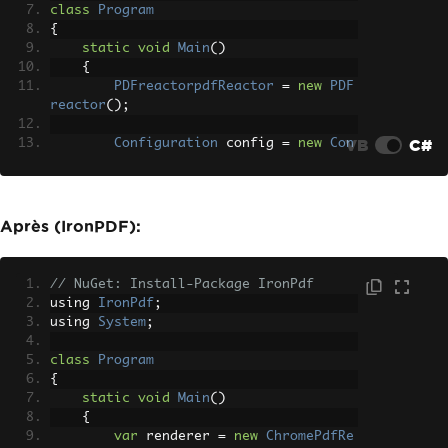
class
Program
{
static
void
Main
()
{
PDFreactorpdfReactor
=
new
PDF
reactor
();
VB
C#
Configuration
 config 
=
new
Con
figuration
();
        config
.
Document
=
"https://ww
w.example.com"
;
Après (IronPDF):
Result
 result 
=
 pdfReactor
.
Con
vert
(
config
);
// NuGet: Install-Package IronPdf
File
.
WriteAllBytes
(
"webpage.pd
using 
IronPdf
;
f"
,
 result
.
Document
);
using 
System
;
}
}
class
Program
{
static
void
Main
()
{
var
 renderer 
=
new
ChromePdfRe