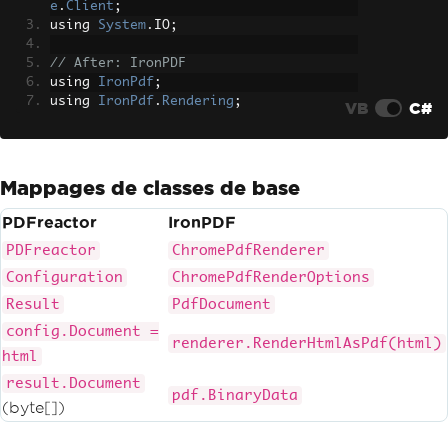
e
.
Client
;
using 
System
.
IO
;
// After: IronPDF
using 
IronPdf
;
using 
IronPdf
.
Rendering
;
VB
C#
Mappages de classes de base
PDFreactor
IronPDF
PDFreactor
ChromePdfRenderer
Configuration
ChromePdfRenderOptions
Result
PdfDocument
config.Document =
renderer.RenderHtmlAsPdf(html)
html
result.Document
pdf.BinaryData
(byte[])