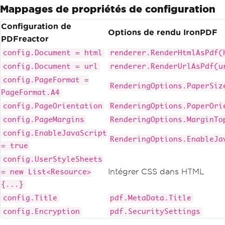
Mappages de propriétés de configuration
Configuration de
Options de rendu IronPDF
PDFreactor
config.Document = html
renderer.RenderHtmlAsPdf(
config.Document = url
renderer.RenderUrlAsPdf(u
config.PageFormat =
RenderingOptions.PaperSiz
PageFormat.A4
config.PageOrientation
RenderingOptions.PaperOri
config.PageMargins
RenderingOptions.MarginTo
config.EnableJavaScript
RenderingOptions.EnableJa
= true
config.UserStyleSheets
Intégrer CSS dans HTML
= new List<Resource>
{...}
config.Title
pdf.MetaData.Title
config.Encryption
pdf.SecuritySettings