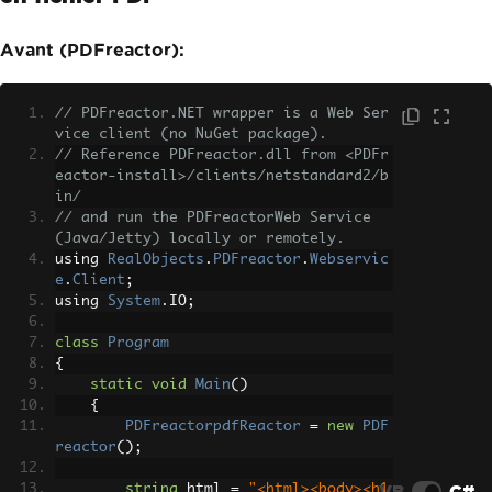
Avant (PDFreactor):
// PDFreactor.NET wrapper is a Web Ser
vice client (no NuGet package).
// Reference PDFreactor.dll from <PDFr
eactor-install>/clients/netstandard2/b
in/
// and run the PDFreactorWeb Service 
(Java/Jetty) locally or remotely.
using 
RealObjects
.
PDFreactor
.
Webservic
e
.
Client
;
using 
System
.
IO
;
class
Program
{
static
void
Main
()
{
PDFreactorpdfReactor
=
new
PDF
reactor
();
VB
C#
string
 html 
=
"<html><body><h1