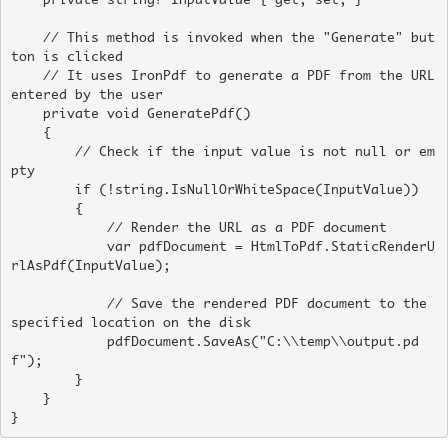
    private string? InputValue { get; set; }

    // This method is invoked when the "Generate" but
ton is clicked

    // It uses IronPdf to generate a PDF from the URL 
entered by the user

    private void GeneratePdf()

    {

        // Check if the input value is not null or em
pty

        if (!string.IsNullOrWhiteSpace(InputValue))

        {

            // Render the URL as a PDF document

            var pdfDocument = HtmlToPdf.StaticRenderU
rlAsPdf(InputValue);

            // Save the rendered PDF document to the 
specified location on the disk

            pdfDocument.SaveAs("C:\\temp\\output.pd
f");

        }

    }

}