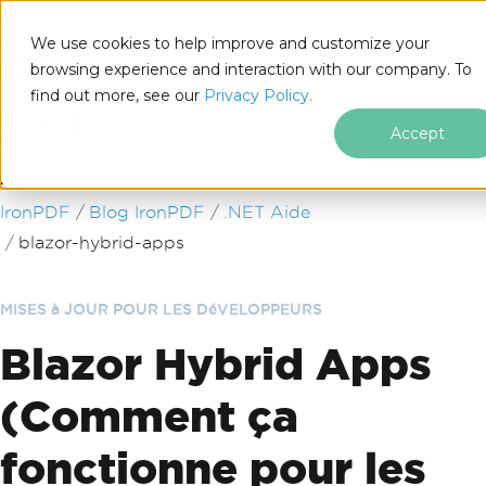
We use cookies to help improve and customize your
browsing experience and interaction with our company. To
find out more, see our
Privacy Policy.
for
.NET
Accept
Passer au contenu du pied de page
IronPDF
Blog IronPDF
.NET Aide
blazor-hybrid-apps
MISES à JOUR POUR LES DéVELOPPEURS
Blazor Hybrid Apps
(Comment ça
fonctionne pour les