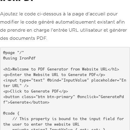
Ajoutez le code ci-dessous à la page d'accueil pour
modifier le code généré automatiquement existant afin
de prendre en charge l'entrée URL utilisateur et générer
des documents PDF.
@page "/"

@using IronPdf

<h1>Welcome to PDF Generator from Website URL</h1>

<p>Enter the Website URL to Generate PDF</p>

<input type="text" @bind="InputValue" placeholder="En
ter URL" />

<p>Click to Generate PDF</p>

<button class="btn btn-primary" @onclick="GeneratePd
f">Generate</button>

@code {

    // This property is bound to the input field for 
the user to enter the website URL
