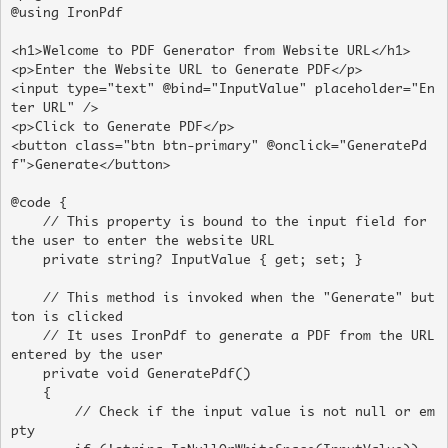
@using IronPdf

<h1>Welcome to PDF Generator from Website URL</h1>

<p>Enter the Website URL to Generate PDF</p>

<input type="text" @bind="InputValue" placeholder="En
ter URL" />

<p>Click to Generate PDF</p>

<button class="btn btn-primary" @onclick="GeneratePd
f">Generate</button>

@code {

    // This property is bound to the input field for 
the user to enter the website URL

    private string? InputValue { get; set; }

    // This method is invoked when the "Generate" but
ton is clicked

    // It uses IronPdf to generate a PDF from the URL 
entered by the user

    private void GeneratePdf()

    {

        // Check if the input value is not null or em
pty
