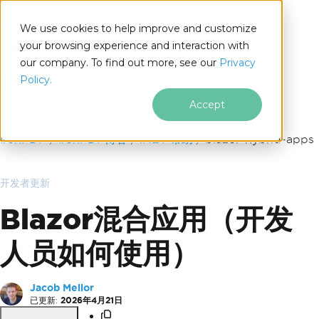
We use cookies to help improve and customize
your browsing experience and interaction with
our company. To find out more, see our
Privacy
for
Policy.
.NET
Accept
跳至页脚内容
IronPDF
IronPDF博客
.NET 帮助
blazor-hybrid-apps
开发者更新
Blazor混合应用（开发
人员如何使用）
Jacob Mellor
已更新:
2026年4月21日