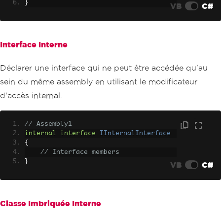
}
VB
C#
Interface Interne
Déclarer une interface qui ne peut être accédée qu'au
sein du même assembly en utilisant le modificateur
d'accès internal.
// Assembly1
internal
interface
IInternalInterface
{
// Interface members
}
VB
C#
Classe Imbriquée Interne