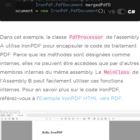
IronPdf
.
PdfDocument
 mergedPdfD
VB
C#
ocument 
=
new
IronPdf
.
PdfDocument
();
// Logic to merge documents
return
 mergedPdfDocument
;
}
}
Dans cet exemple, la classe
de l'assembly
PdfProcessor
A utilise IronPDF pour encapsuler le code de traitement
// Assembly B (MainApplication)
public
class
MainClass
PDF. Parce que les méthodes sont désignées comme
{
internes, elles ne peuvent être accédées que par d'autres
void
ProcessPdfDocuments
()
{
membres internes du même assembly. Le
de
MainClass
// Create an instance of the P
l'Assembly B peut facilement utiliser ces fonctions
dfProcessor within the same assembly
PdfProcessor
 pdfProcessor 
=
ne
internes. Pour en savoir plus sur le code IronPDF,
w
PdfProcessor
();
référez-vous à l'
Exemple IronPDF HTML vers PDF
.
// Assuming pdfDocumentList is 
defined
IEnumerable
<
IronPdf
.
PdfDocumen
t
>
 pdfDocumentList 
=
new
List
<
IronPdf
.
PdfDocument
>();