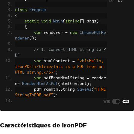
class
Program
{
static
void
Main
(
string
[]
 args
)
{
var
 renderer 
=
new
ChromePdfRe
nderer
();
// 1. Convert HTML String to P
DF
var
 htmlContent 
=
"<h1>Hello, 
IronPDF!</h1><p>This is a PDF from an 
HTML string.</p>"
;
var
 pdfFromHtmlString 
=
 render
er
.
RenderHtmlAsPdf
(
htmlContent
);
        pdfFromHtmlString
.
SaveAs
(
"HTML
StringToPDF.pdf"
);
VB
C#
// 2. Convert HTML File to PDF
var
 htmlFilePath 
=
"path_to_yo
ur_html_file.html"
;
// Specify the pat
Caractéristiques de IronPDF
h to your HTML file
var
 pdfFromHtmlFile 
=
 rendere