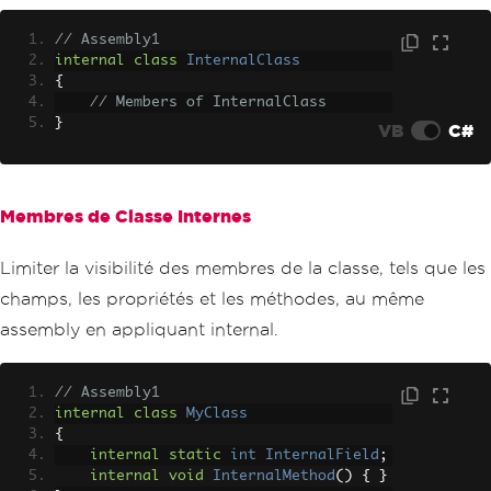
// Assembly1
internal
class
InternalClass
{
// Members of InternalClass
}
VB
C#
Membres de Classe Internes
Limiter la visibilité des membres de la classe, tels que les
champs, les propriétés et les méthodes, au même
assembly en appliquant internal.
// Assembly1
internal
class
MyClass
{
internal
static
int
InternalField
;
internal
void
InternalMethod
()
{
}