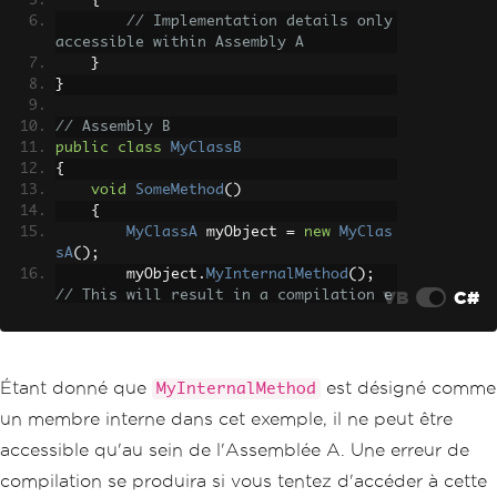
{
// Implementation details only 
accessible within Assembly A
}
}
// Assembly B
public
class
MyClassB
{
void
SomeMethod
()
{
MyClassA
 myObject 
=
new
MyClas
sA
();
        myObject
.
MyInternalMethod
();
VB
C#
// This will result in a compilation e
rror
}
}
Étant donné que
est désigné comme
MyInternalMethod
un membre interne dans cet exemple, il ne peut être
accessible qu'au sein de l'Assemblée A. Une erreur de
compilation se produira si vous tentez d'accéder à cette