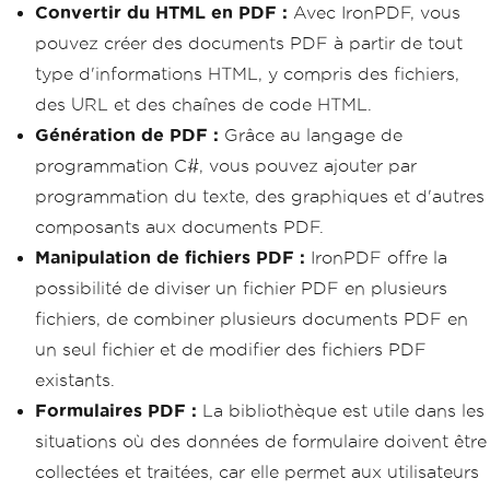
r
.
RenderHtmlFileAsPdf
(
htmlFilePath
);
Convertir du HTML en PDF :
Avec IronPDF, vous
        pdfFromHtmlFile
.
SaveAs
(
"HTMLFi
pouvez créer des documents PDF à partir de tout
leToPDF.pdf"
);
type d'informations HTML, y compris des fichiers,
// 3. Convert URL to PDF
des URL et des chaînes de code HTML.
var
 url 
=
"http://ironpdf.co
m"
;
// Specify the URL
Génération de PDF :
Grâce au langage de
var
 pdfFromUrl 
=
 renderer
.
Rend
programmation C#, vous pouvez ajouter par
erUrlAsPdf
(
url
);
        pdfFromUrl
.
SaveAs
(
"URLToPDF.pd
programmation du texte, des graphiques et d'autres
f"
);
composants aux documents PDF.
}
}
Manipulation de fichiers PDF :
IronPDF offre la
possibilité de diviser un fichier PDF en plusieurs
fichiers, de combiner plusieurs documents PDF en
un seul fichier et de modifier des fichiers PDF
existants.
Formulaires PDF :
La bibliothèque est utile dans les
situations où des données de formulaire doivent être
collectées et traitées, car elle permet aux utilisateurs