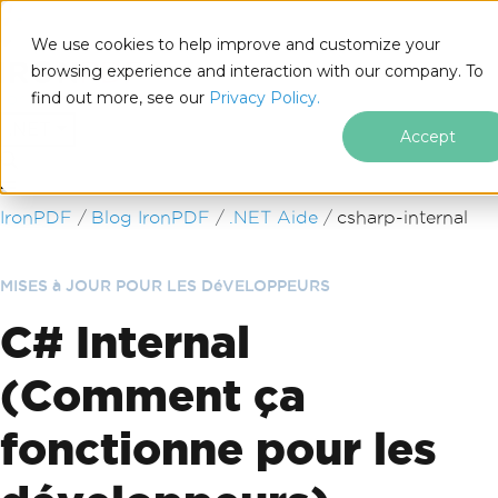
We use cookies to help improve and customize your
browsing experience and interaction with our company. To
find out more, see our
Privacy Policy.
for
.NET
Accept
Passer au contenu du pied de page
IronPDF
Blog IronPDF
.NET Aide
csharp-internal
MISES à JOUR POUR LES DéVELOPPEURS
C# Internal
(Comment ça
fonctionne pour les