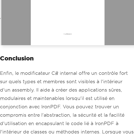
// Accessing internal methods 
within the same assembly is allowed
        pdfProcessor
.
AddWatermark
(
new
IronPdf
.
PdfDocument
(),
"Confidentia
l"
);
IronPdf
.
PdfDocument
 mergedPdf 
=
 pdfProcessor
.
MergePdfDocuments
(
pdfDo
cumentList
);
}
}
Conclusion
Enfin, le modificateur C# internal offre un contrôle fort
sur quels types et membres sont visibles à l'intérieur
d'un assembly. Il aide à créer des applications sûres,
modulaires et maintenables lorsqu'il est utilisé en
conjonction avec IronPDF. Vous pouvez trouver un
compromis entre l'abstraction, la sécurité et la facilité
d'utilisation en encapsulant le code lié à IronPDF à
l'intérieur de classes ou méthodes internes. Lorsque vous