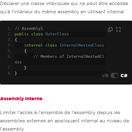
Déclarer une classe imbriquée qui ne peut être accédée
qu'à l'intérieur du même assembly en utilisant internal.
// Assembly1
public
class
OuterClass
{
internal
class
InternalNestedClass
{
// Members of InternalNestedCl
ass
}
}
VB
C#
Assembly Interne
Limiter l'accès à l'ensemble de l'assembly depuis les
assemblies externes en appliquant internal au niveau de
l'assembly.