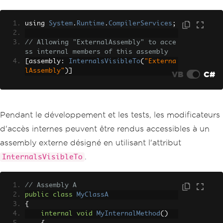
using 
System
.
Runtime
.
CompilerServices
;
// Allowing "ExternalAssembly" to acce
ss internal members of this assembly
[
assembly
:
InternalsVisibleTo
(
"Externa
lAssembly"
)]
VB
C#
Pendant le développement et les tests, les modificateurs
d'accès internes peuvent être rendus accessibles à un
assembly externe désigné en utilisant l'attribut
.
InternalsVisibleTo
// Assembly A
public
class
MyClassA
{
internal
void
MyInternalMethod
()