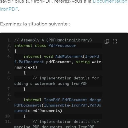
savoir plus sur IronPDF, référez-vous à la
Documentation
IronPDF
.
Examinez la situation suivante :
// Assembly A (PDFHandlingLibrary)
internal
class
PdfProcessor
{
internal
void
AddWatermark
(
IronPd
f
.
PdfDocument
 pdfDocument
,
string
 wate
rmarkText
)
{
// Implementation details for 
adding a watermark using IronPDF
}
internal
IronPdf
.
PdfDocument
Merge
PdfDocuments
(
IEnumerable
<
IronPdf
.
PdfDo
cument
>
 pdfDocuments
)
{
// Implementation details for 
merging PDF documents using IronPDF