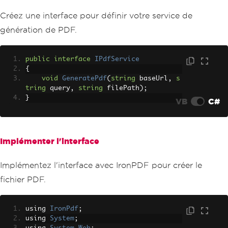
Créez une interface pour définir votre service de
génération de PDF.
public
interface
IPdfService
{
void
GeneratePdf
(
string
 baseUrl
,
s
tring
 query
,
string
 filePath
);
}
VB
C#
Implémenter l'interface
Implémentez l'interface avec IronPDF pour créer le
fichier PDF.
using 
IronPdf
;
using 
System
;