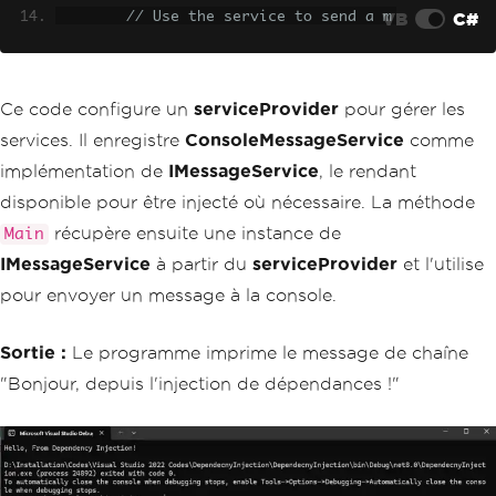
VB
C#
// Use the service to send a m
essage
        messageService
.
SendMessage
(
"He
llo, From Dependency Injection!"
);
}
Ce code configure un
serviceProvider
pour gérer les
}
services. Il enregistre
ConsoleMessageService
comme
implémentation de
IMessageService
, le rendant
disponible pour être injecté où nécessaire. La méthode
récupère ensuite une instance de
Main
IMessageService
à partir du
serviceProvider
et l'utilise
pour envoyer un message à la console.
Sortie :
Le programme imprime le message de chaîne
"Bonjour, depuis l'injection de dépendances !"