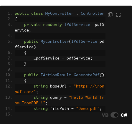
public
class
MyController
:
Controller
{
private
readonly
IPdfService
 _pdfS
ervice
;
public
MyController
(
IPdfService
 pd
fService
)
{
        _pdfService 
=
 pdfService
;
}
public
IActionResult
GeneratePdf
()
{
string
 baseUrl 
=
"https://iron
pdf.com/"
;
string
 query 
=
"Hello World fr
om IronPDF !"
;
string
 filePath 
=
"Demo.pdf"
;
VB
C#
// Use the injected PDF servic
e to generate a PDF
        _pdfService
.
GeneratePdf
(
baseUr