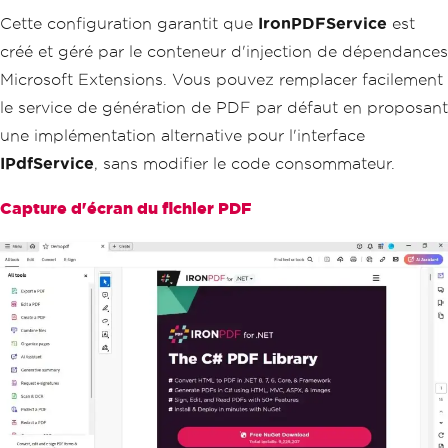
l
,
 query
,
 filePath
);
Cette configuration garantit que
IronPDFService
est
créé et géré par le conteneur d'injection de dépendances
return
View
();
}
Microsoft Extensions. Vous pouvez remplacer facilement
}
le service de génération de PDF par défaut en proposant
une implémentation alternative pour l'interface
IPdfService
, sans modifier le code consommateur.
Capture d'écran du fichier PDF