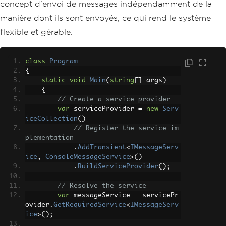
concept d'envoi de messages indépendamment de la
manière dont ils sont envoyés, ce qui rend le système
flexible et gérable.
class
Program
{
static
void
Main
(
string
[]
 args
)
{
// Create a service provider
var
 serviceProvider 
=
new
Serv
iceCollection
()
// Register the service im
plementation
.
AddTransient
<
IMessageServ
ice
,
ConsoleMessageService
>()
.
BuildServiceProvider
();
// Resolve the service
var
 messageService 
=
 servicePr
ovider
.
GetRequiredService
<
IMessageServ
ice
>();