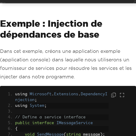
Exemple : Injection de
dépendances de base
Dans cet exemple, créons une application exemple
(application console) dans laquelle nous utiliserons un
fournisseur de services pour résoudre les services et les
injecter dans notre programme.
using 
Microsoft
.
Extensions
.
DependencyI
njection
;
using 
System
;
// Define a service interface
public
interface
IMessageService
{
void
SendMessage
(
string
 message
);