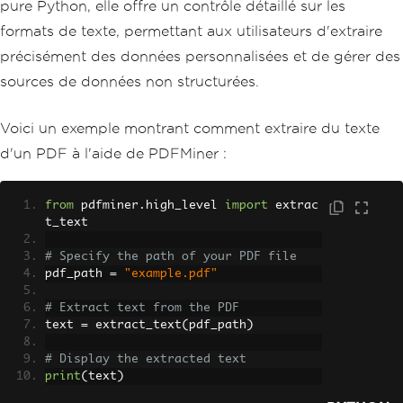
pure Python, elle offre un contrôle détaillé sur les
formats de texte, permettant aux utilisateurs d'extraire
précisément des données personnalisées et de gérer des
sources de données non structurées.
Voici un exemple montrant comment extraire du texte
d'un PDF à l'aide de PDFMiner :
from
 pdfminer
.
high_level 
import
 extrac
t_text
# Specify the path of your PDF file
pdf_path 
=
"example.pdf"
# Extract text from the PDF
text 
=
 extract_text
(
pdf_path
)
# Display the extracted text
print
(
text
)