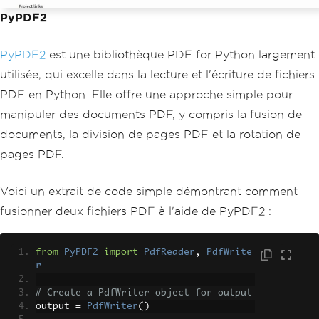
PyPDF2
PyPDF2
est une bibliothèque PDF for Python largement
utilisée, qui excelle dans la lecture et l'écriture de fichiers
PDF en Python. Elle offre une approche simple pour
manipuler des documents PDF, y compris la fusion de
documents, la division de pages PDF et la rotation de
pages PDF.
Voici un extrait de code simple démontrant comment
fusionner deux fichiers PDF à l'aide de PyPDF2 :
from
PyPDF2
import
PdfReader
,
PdfWrite
r
# Create a PdfWriter object for output
output 
=
PdfWriter
()