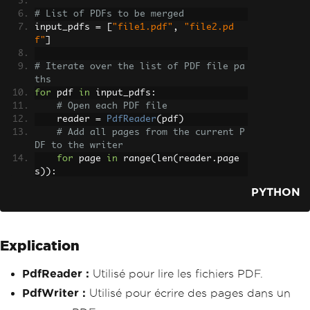
# List of PDFs to be merged
input_pdfs 
=
[
"file1.pdf"
,
"file2.pd
f"
]
# Iterate over the list of PDF file pa
ths
for
 pdf 
in
 input_pdfs
:
# Open each PDF file
    reader 
=
PdfReader
(
pdf
)
# Add all pages from the current P
DF to the writer
for
 page 
in
 range
(
len
(
reader
.
page
s
)):
        output
.
add_page
(
reader
.
pages
[
p
PYTHON
age
])
# Finally, write the combined PDF to a 
new file
Explication
with
 open
(
"merged.pdf"
,
"wb"
)
as
 outpu
t_stream
:
PdfReader :
Utilisé pour lire les fichiers PDF.
    output
.
write
(
output_stream
)
PdfWriter :
Utilisé pour écrire des pages dans un