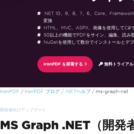
.NET 10、9、8、7、6、Core、Framewo
変換
HTML、MVC、ASPX、画像を使用してC#
50以上の機能でPDFをサイン、編集、読み
NuGetを使用して数分でインストールとデ
IronPDF を探索する
無料トライアル
フッターコンテンツにスキップ
IronPDF
IronPDF ブログ
.NETヘルプ
ms-graph-net
開発者向けアップデート
MS Graph .NET（