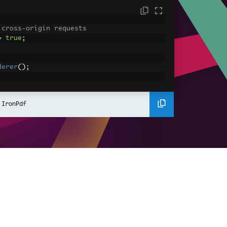
 cross-origin requests
=
true
;
derer
();
ing using C#
Pdf
(
"<h1>Hello World</h1>"
);
 IronPdf
ssets
mages, CSS and JavaScript.
\assets\' is set as the file location to 
nderHtmlAsPdf
(
"<img src='icons/iron.pn
-assets.pdf"
);