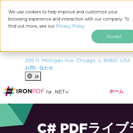
IRON
SOFTWARE
We use cookies to help improve and customize your
製品
browsing experience and interaction with our company. To
find out more, see our
エンタープライズ
Privacy Policy.
ソリューション
Accept
リソース
私たちについて
205 N. Michigan Ave. Chicago, IL 60601, USA
お問い合わせ
ja
ホーム
.NET
for
C# PDFライ