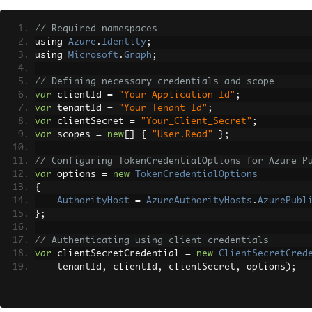
// Required namespaces
using 
Azure
.
Identity
;
using 
Microsoft
.
Graph
;
// Defining necessary credentials and scope
var
 clientId 
=
"Your_Application_Id"
;
var
 tenantId 
=
"Your_Tenant_Id"
;
var
 clientSecret 
=
"Your_Client_Secret"
;
var
 scopes 
=
new
[]
{
"User.Read"
};
// Configuring TokenCredentialOptions for Azure P
var
 options 
=
new
TokenCredentialOptions
{
AuthorityHost
=
AzureAuthorityHosts
.
AzurePubl
};
// Authenticating using client credentials
var
 clientSecretCredential 
=
new
ClientSecretCred
    tenantId
,
 clientId
,
 clientSecret
,
 options
);
// Creating a new instance of GraphServiceClient
var
 graphClient 
=
new
GraphServiceClient
(
clientSe