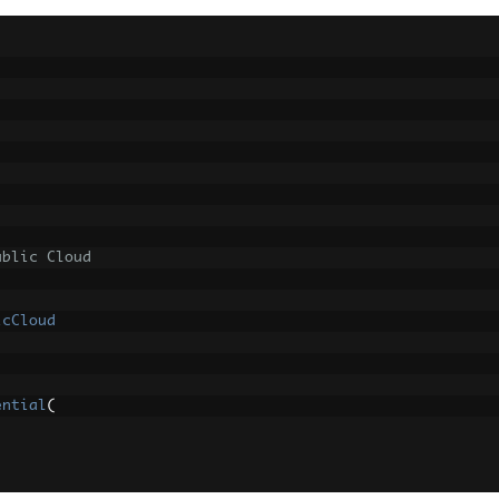
ublic Cloud
icCloud
ential
(
cretCredential
,
 scopes
);